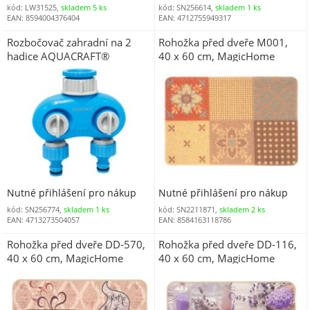
kód: LW31525,
skladem 5 ks
kód: SN256614,
skladem 1 ks
EAN: 8594004376404
EAN: 4712755949317
Rozbočovač zahradní na 2
Rohožka před dveře M001,
hadice AQUACRAFT®
40 x 60 cm, MagicHome
550259, Premium
Nutné přihlášení pro nákup
Nutné přihlášení pro nákup
kód: SN256774,
skladem 1 ks
kód: SN2211871,
skladem 2 ks
EAN: 4713273504057
EAN: 8584163118786
Rohožka před dveře DD-570,
Rohožka před dveře DD-116,
40 x 60 cm, MagicHome
40 x 60 cm, MagicHome