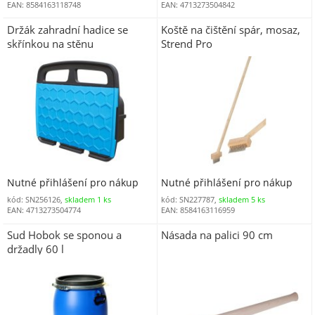
EAN: 8584163118748
EAN: 4713273504842
Držák zahradní hadice se
Koště na čištění spár, mosaz,
skřínkou na stěnu
Strend Pro
AQUACRAFT® 990272,
Deluxe, max. 30 m 1/2"
Nutné přihlášení pro nákup
Nutné přihlášení pro nákup
kód: SN256126,
skladem 1 ks
kód: SN227787,
skladem 5 ks
EAN: 4713273504774
EAN: 8584163116959
Sud Hobok se sponou a
Násada na palici 90 cm
držadly 60 l