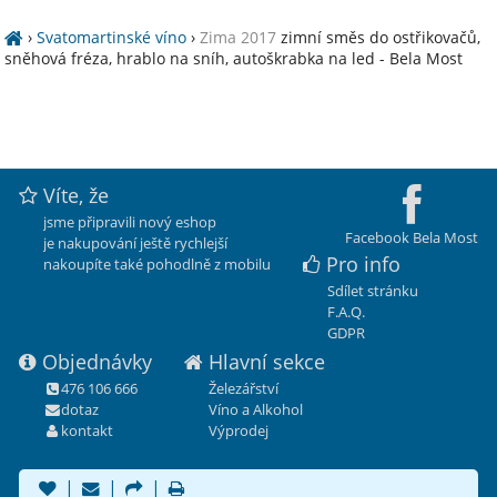
›
Svatomartinské víno
›
Zima 2017
zimní směs do ostřikovačů,
sněhová fréza, hrablo na sníh, autoškrabka na led - Bela Most
Víte, že
jsme připravili nový eshop
Facebook Bela Most
je nakupování ještě rychlejší
Pro info
nakoupíte také pohodlně z mobilu
Sdílet stránku
F.A.Q.
GDPR
Objednávky
Hlavní sekce
476 106 666
Železářství
dotaz
Víno a Alkohol
kontakt
Výprodej
|
|
|