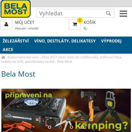
0
MŮJ ÚČET
KOŠÍK
0,-
PŘIHLÁSIT
|
VYTVOŘIT
ŽELEZÁŘSTVÍ
VÍNO, DESTILÁTY, DELIKATESY
VÝPRODEJ
AKCE
›
Svatomartinské víno
›
Zima 2017
zimní směs do ostřikovačů, sněhová fréza,
hrablo na sníh, autoškrabka na led - Bela Most
Bela Most
⚬
⚬
⚬
⚬