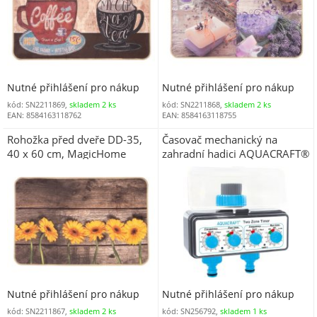
Nutné přihlášení pro nákup
Nutné přihlášení pro nákup
kód: SN2211869,
skladem 2 ks
kód: SN2211868,
skladem 2 ks
EAN: 8584163118762
EAN: 8584163118755
Rohožka před dveře DD-35,
Časovač mechanický na
40 x 60 cm, MagicHome
zahradní hadici AQUACRAFT®
290160, G3/4", 2 výstupy,
rozbočovač, 2 x AA
Nutné přihlášení pro nákup
Nutné přihlášení pro nákup
kód: SN2211867,
skladem 2 ks
kód: SN256792,
skladem 1 ks