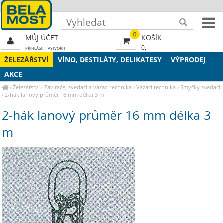
0
MŮJ ÚČET
KOŠÍK
0,-
PŘIHLÁSIT
|
VYTVOŘIT
ŽELEZÁŘSTVÍ
VÍNO, DESTILÁTY, DELIKATESY
VÝPRODEJ
AKCE
›
Železářství
›
Zavírače, zvedací a vázací technika
›
Vázací technika
›
Smyčky zvedací
›
2-hák lanový průměr 16 mm délka 3 m
2-hák lanový průměr 16 mm délka 3
m