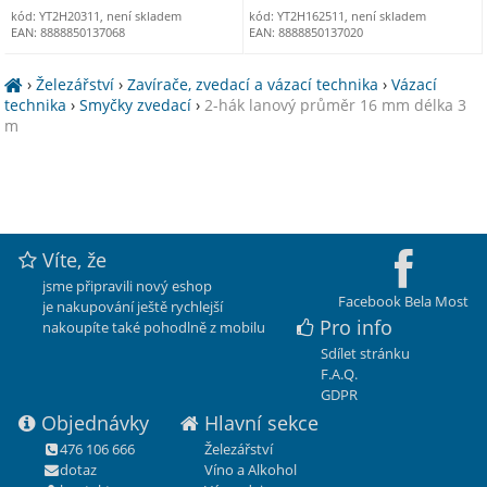
kód: YT2H20311, není skladem
kód: YT2H162511, není skladem
EAN: 8888850137068
EAN: 8888850137020
›
Železářství
›
Zavírače, zvedací a vázací technika
›
Vázací
technika
›
Smyčky zvedací
›
2-hák lanový průměr 16 mm délka 3
m
Víte, že
jsme připravili nový eshop
Facebook Bela Most
je nakupování ještě rychlejší
Pro info
nakoupíte také pohodlně z mobilu
Sdílet stránku
F.A.Q.
GDPR
Objednávky
Hlavní sekce
476 106 666
Železářství
dotaz
Víno a Alkohol