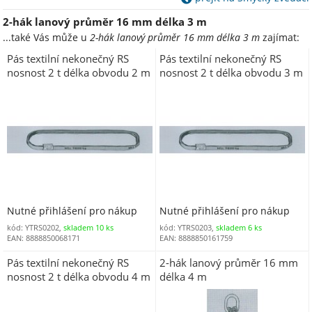
2-hák lanový průměr 16 mm délka 3 m
...také Vás může u
2-hák lanový průměr 16 mm délka 3 m
zajímat:
Pás textilní nekonečný RS
Pás textilní nekonečný RS
nosnost 2 t délka obvodu 2 m
nosnost 2 t délka obvodu 3 m
(délka užitná 1 m)
(délka užitná 1,5 m)
Nutné přihlášení pro nákup
Nutné přihlášení pro nákup
kód: YTRS0202,
skladem 10 ks
kód: YTRS0203,
skladem 6 ks
EAN: 8888850068171
EAN: 8888850161759
Pás textilní nekonečný RS
2-hák lanový průměr 16 mm
nosnost 2 t délka obvodu 4 m
délka 4 m
(délka užitná 2 m)