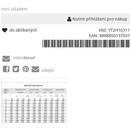
není skladem
Nutné přihlášení pro nákup
do oblíbených
kód: YT2H16311
EAN: 8888850137037
*8888850137037*
máte
dotaz?
sdílejte!