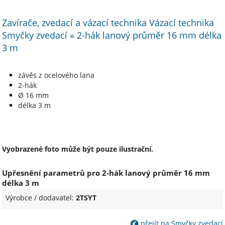
Zavírače, zvedací a vázací technika Vázací technika
Smyčky zvedací » 2-hák lanový průměr 16 mm délka
3 m
závěs z ocelového lana
2-hák
Ø 16 mm
délka 3 m
Vyobrazené foto může být pouze ilustrační.
Upřesnění parametrů pro 2-hák lanový průměr 16 mm
délka 3 m
Výrobce / dodavatel:
2TSYT
přejít na Smyčky zvedací