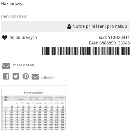
Hák lanový.
není skladem
Nutné přihlášení pro nákup
do oblíbených
kód: YT2H20411
EAN: 8888850136948
*8888850136948*
máte
dotaz?
sdílejte!