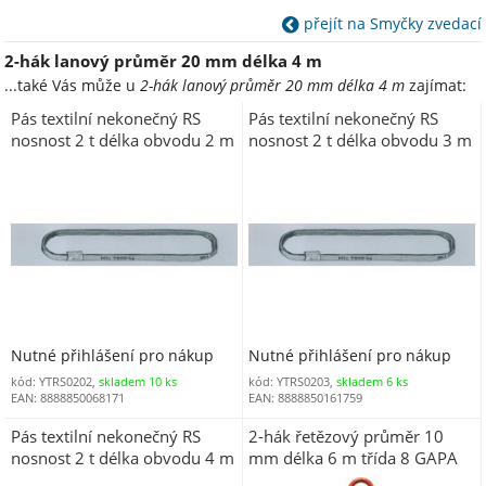
přejít na Smyčky zvedací
2-hák lanový průměr 20 mm délka 4 m
...také Vás může u
2-hák lanový průměr 20 mm délka 4 m
zajímat:
Pás textilní nekonečný RS
Pás textilní nekonečný RS
nosnost 2 t délka obvodu 2 m
nosnost 2 t délka obvodu 3 m
(délka užitná 1 m)
(délka užitná 1,5 m)
Nutné přihlášení pro nákup
Nutné přihlášení pro nákup
kód: YTRS0202,
skladem 10 ks
kód: YTRS0203,
skladem 6 ks
EAN: 8888850068171
EAN: 8888850161759
Pás textilní nekonečný RS
2-hák řetězový průměr 10
nosnost 2 t délka obvodu 4 m
mm délka 6 m třída 8 GAPA
(délka užitná 2 m)