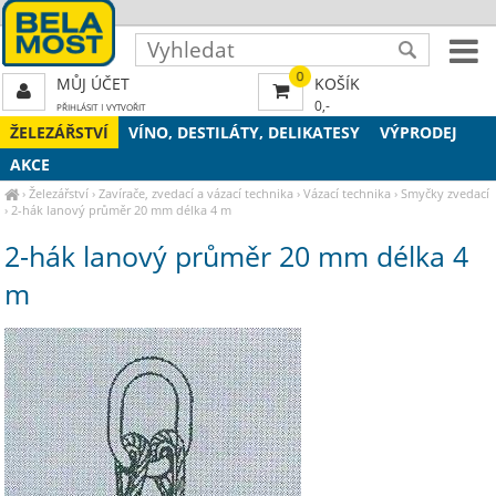
0
MŮJ ÚČET
KOŠÍK
0,-
PŘIHLÁSIT
|
VYTVOŘIT
ŽELEZÁŘSTVÍ
VÍNO, DESTILÁTY, DELIKATESY
VÝPRODEJ
AKCE
›
Železářství
›
Zavírače, zvedací a vázací technika
›
Vázací technika
›
Smyčky zvedací
›
2-hák lanový průměr 20 mm délka 4 m
2-hák lanový průměr 20 mm délka 4
m