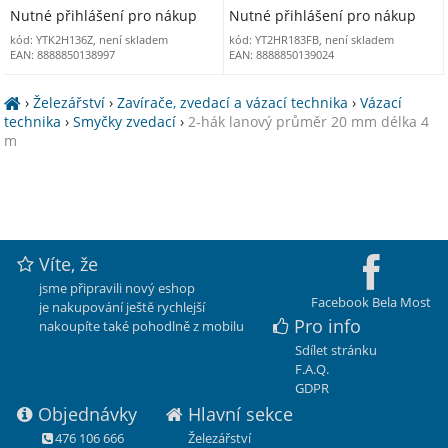
Nutné přihlášení pro nákup
Nutné přihlášení pro nákup
kód: YTK2H136Z, není skladem
kód: YT2HR183FB, není skladem
EAN: 8888850138997
EAN: 8888850139024
›
Železářství
›
Zavírače, zvedací a vázací technika
›
Vázací
technika
›
Smyčky zvedací
›
2-hák lanový průměr 20 mm délka 4
m
Víte, že
jsme připravili nový eshop
Facebook Bela Most
je nakupování ještě rychlejší
Pro info
nakoupíte také pohodlně z mobilu
Sdílet stránku
F.A.Q.
GDPR
Objednávky
Hlavní sekce
476 106 666
Železářství