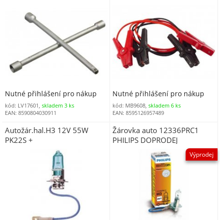
Nutné přihlášení pro nákup
Nutné přihlášení pro nákup
kód: LV17601,
skladem 3 ks
kód: MB9608,
skladem 6 ks
EAN: 8590804030911
EAN: 8595126957489
Autožár.hal.H3 12V 55W
Žárovka auto 12336PRC1
PK22S +
PHILIPS DOPRODEJ
Výprodej