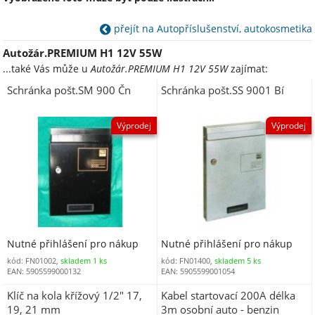
přejít na Autopříslušenství, autokosmetika
Autožár.PREMIUM H1 12V 55W
...také Vás může u
Autožár.PREMIUM H1 12V 55W
zajímat:
Schránka pošt.SM 900 Čn
Schránka pošt.SS 9001 Bí
Výprodej
Výprodej
Nutné přihlášení pro nákup
Nutné přihlášení pro nákup
kód: FN01002,
skladem 1 ks
kód: FN01400,
skladem 5 ks
EAN: 5905599000132
EAN: 5905599001054
Klíč na kola křížový 1/2" 17,
Kabel startovací 200A délka
19, 21 mm
3m osobní auto - benzin