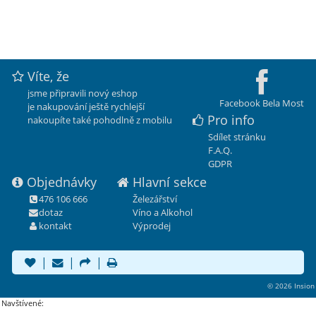
Víte, že
jsme připravili nový eshop
Facebook Bela Most
je nakupování ještě rychlejší
Pro info
nakoupíte také pohodlně z mobilu
Sdílet stránku
F.A.Q.
GDPR
Objednávky
Hlavní sekce
476 106 666
Železářství
dotaz
Víno a Alkohol
kontakt
Výprodej
|
|
|
© 2026 Insion
Navštívené: