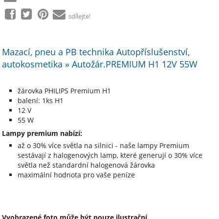
sdílejte!
Mazací, pneu a PB technika Autopříslušenství,
autokosmetika » Autožár.PREMIUM H1 12V 55W
žárovka PHILIPS Premium H1
balení: 1ks H1
12 V
55 W
Lampy premium nabízí:
až o 30% více světla na silnici - naše lampy Premium
sestávají z halogenových lamp, které generují o 30% více
světla než standardní halogenová žárovka
maximální hodnota pro vaše peníze
Vyobrazené foto může být pouze ilustrační.