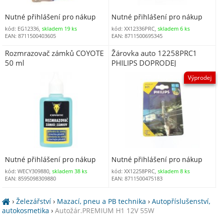
Nutné přihlášení pro nákup
Nutné přihlášení pro nákup
kód: EG12336,
skladem 19 ks
kód: XX12336PRC,
skladem 6 ks
EAN: 8711500403605
EAN: 8711500695345
Rozmrazovač zámků COYOTE
Žárovka auto 12258PRC1
50 ml
PHILIPS DOPRODEJ
Výprodej
Nutné přihlášení pro nákup
Nutné přihlášení pro nákup
kód: WECY309880,
skladem 38 ks
kód: XX12258PRC,
skladem 8 ks
EAN: 8595098309880
EAN: 8711500475183
›
Železářství
›
Mazací, pneu a PB technika
›
Autopříslušenství,
autokosmetika
›
Autožár.PREMIUM H1 12V 55W