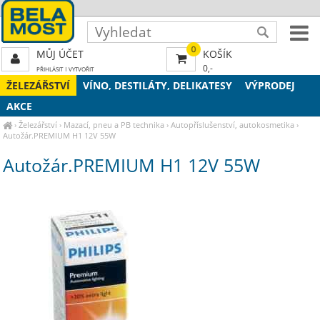
0
MŮJ ÚČET
KOŠÍK
0,-
PŘIHLÁSIT
|
VYTVOŘIT
ŽELEZÁŘSTVÍ
VÍNO, DESTILÁTY, DELIKATESY
VÝPRODEJ
AKCE
›
Železářství
›
Mazací, pneu a PB technika
›
Autopříslušenství, autokosmetika
›
Autožár.PREMIUM H1 12V 55W
Autožár.PREMIUM H1 12V 55W