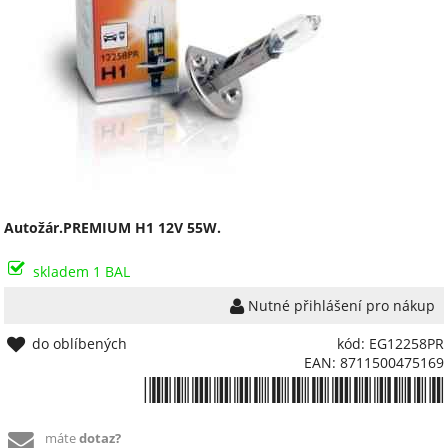
Autožár.PREMIUM H1 12V 55W.
skladem 1 BAL
Nutné přihlášení pro nákup
do oblíbených
kód: EG12258PR
EAN: 8711500475169
*8711500475169*
máte
dotaz?