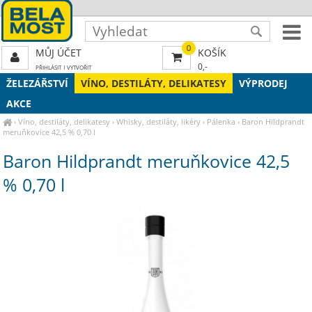
0
MŮJ ÚČET
KOŠÍK
0,-
PŘIHLÁSIT
|
VYTVOŘIT
ŽELEZÁŘSTVÍ
VÍNO, DESTILÁTY, DELIKATESY
VÝPRODEJ
AKCE
›
Víno, destiláty, delikatesy
›
Whisky, destiláty, likéry
›
Pálenka
›
Baron Hildprandt
meruňkovice 42,5 % 0,70 l
Baron Hildprandt meruňkovice 42,5
% 0,70 l