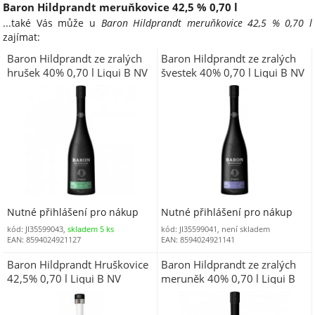
Baron Hildprandt meruňkovice 42,5 % 0,70 l
...také Vás může u
Baron Hildprandt meruňkovice 42,5 % 0,70 l
zajímat:
Baron Hildprandt ze zralých
Baron Hildprandt ze zralých
hrušek 40% 0,70 l Liqui B NV
švestek 40% 0,70 l Liqui B NV
(HL7500800)
(HL7500810)
Nutné přihlášení pro nákup
Nutné přihlášení pro nákup
kód: JI35599043,
skladem 5 ks
kód: JI35599041, není skladem
EAN: 8594024921127
EAN: 8594024921141
Baron Hildprandt Hruškovice
Baron Hildprandt ze zralých
42,5% 0,70 l Liqui B NV
meruněk 40% 0,70 l Liqui B
NV (HL7500828)