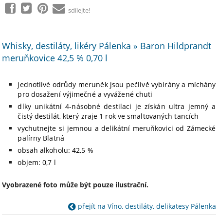
sdílejte!
Whisky, destiláty, likéry Pálenka » Baron Hildprandt
meruňkovice 42,5 % 0,70 l
jednotlivé odrůdy meruněk jsou pečlivě vybírány a míchány
pro dosažení výjimečné a vyvážené chuti
díky unikátní 4-násobné destilaci je získán ultra jemný a
čistý destilát, který zraje 1 rok ve smaltovaných tancích
vychutnejte si jemnou a delikátní meruňkovici od Zámecké
palírny Blatná
obsah alkoholu: 42,5 %
objem: 0,7 l
Vyobrazené foto může být pouze ilustrační.
přejít na Víno, destiláty, delikatesy Pálenka