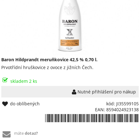
Baron Hildprandt meruňkovice 42,5 % 0,70 l.
Prvotřídní hruškovice z ovoce z jižních Čech.
skladem 2 ks
Nutné přihlášení pro nákup
do oblíbených
kód: JI35599105
EAN: 8594024923138
*8594024923138*
máte
dotaz?