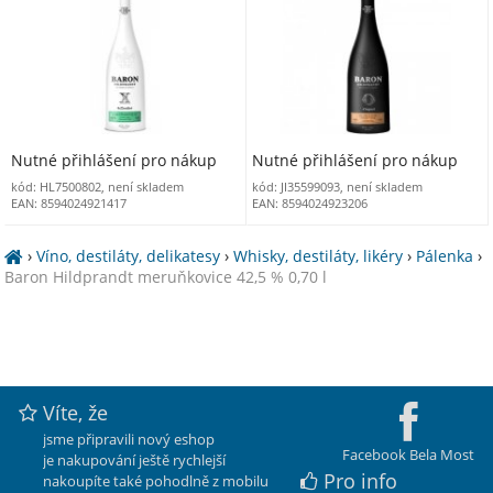
Nutné přihlášení pro nákup
Nutné přihlášení pro nákup
kód: HL7500802, není skladem
kód: JI35599093, není skladem
EAN: 8594024921417
EAN: 8594024923206
›
Víno, destiláty, delikatesy
›
Whisky, destiláty, likéry
›
Pálenka
›
Baron Hildprandt meruňkovice 42,5 % 0,70 l
Víte, že
jsme připravili nový eshop
Facebook Bela Most
je nakupování ještě rychlejší
Pro info
nakoupíte také pohodlně z mobilu