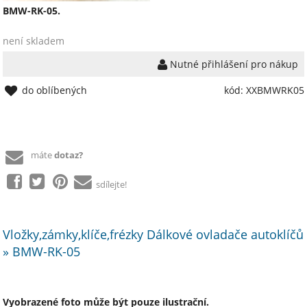
BMW-RK-05.
není skladem
Nutné přihlášení pro nákup
do oblíbených
kód: XXBMWRK05
máte
dotaz?
sdílejte!
Vložky,zámky,klíče,frézky Dálkové ovladače autoklíčů
» BMW-RK-05
Vyobrazené foto může být pouze ilustrační.