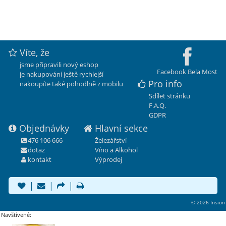
Víte, že
jsme připravili nový eshop
Facebook Bela Most
je nakupování ještě rychlejší
Pro info
nakoupíte také pohodlně z mobilu
Sdílet stránku
F.A.Q.
GDPR
Objednávky
Hlavní sekce
476 106 666
Železářství
dotaz
Víno a Alkohol
kontakt
Výprodej
|
|
|
© 2026 Insion
Navštívené: