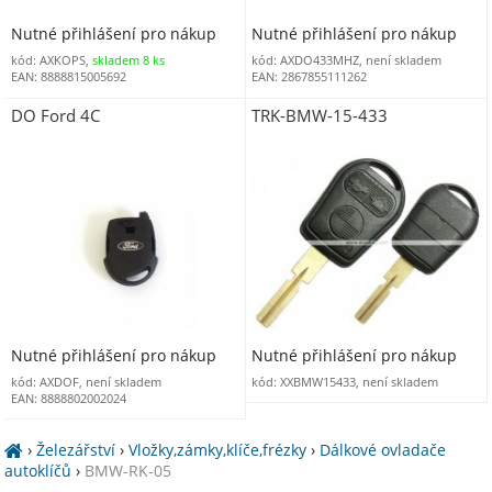
Nutné přihlášení pro nákup
Nutné přihlášení pro nákup
kód: AXKOPS,
skladem 8 ks
kód: AXDO433MHZ, není skladem
EAN: 8888815005692
EAN: 2867855111262
DO Ford 4C
TRK-BMW-15-433
Nutné přihlášení pro nákup
Nutné přihlášení pro nákup
kód: AXDOF, není skladem
kód: XXBMW15433, není skladem
EAN: 8888802002024
›
Železářství
›
Vložky,zámky,klíče,frézky
›
Dálkové ovladače
autoklíčů
›
BMW-RK-05