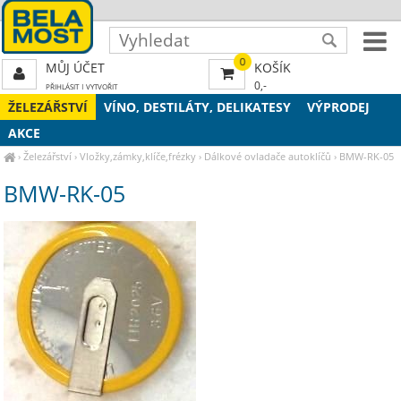
0
MŮJ ÚČET
KOŠÍK
0,-
PŘIHLÁSIT
|
VYTVOŘIT
ŽELEZÁŘSTVÍ
VÍNO, DESTILÁTY, DELIKATESY
VÝPRODEJ
AKCE
›
Železářství
›
Vložky,zámky,klíče,frézky
›
Dálkové ovladače autoklíčů
›
BMW-RK-05
BMW-RK-05