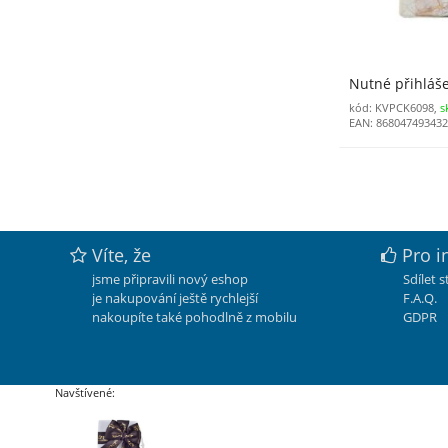
Nutné přihláš
kód: KVPCK6098,
s
EAN: 86804749343
Víte, že
Pro i
jsme připravili nový eshop
Sdílet 
je nakupování ještě rychlejší
F.A.Q.
nakoupíte také pohodlně z mobilu
GDPR
Navštívené: