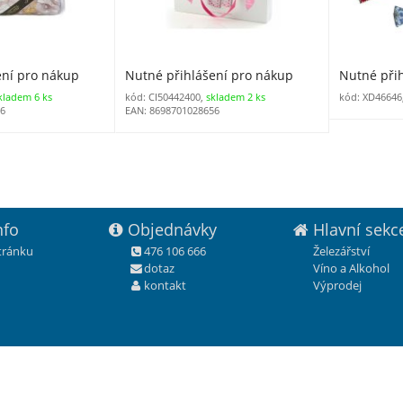
ení pro nákup
Nutné přihlášení pro nákup
Nutné při
kladem 6 ks
kód: CI50442400,
skladem 2 ks
kód: XD46646
26
EAN: 8698701028656
nfo
Objednávky
Hlavní sekc
stránku
476 106 666
Železářství
dotaz
Víno a Alkohol
kontakt
Výprodej