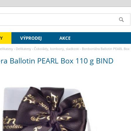
SY
VÝPRODEJ
AKCE
delikatesy
›
Delikatesy
›
Čokolády, bonbony, sladkosti
›
Bonboniéra Ballotin PEARL Box 
ra Ballotin PEARL Box 110 g BIND