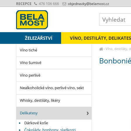
RECEPCE
476 106 666
objednavky
@belamost.cz
ŽELEZÁŘSTVÍ
VÍNO, DESTILÁTY, DELIKATE
›
Víno, destiláty, 
Víno tiché
Bonbonié
Víno šumivé
Víno perlivé
Nealkoholické víno, perlivé víno, sekt
Whisky, destiláty, likéry
Delikatesy
Dárkové koše
Čokolády, bonbony, sladkosti