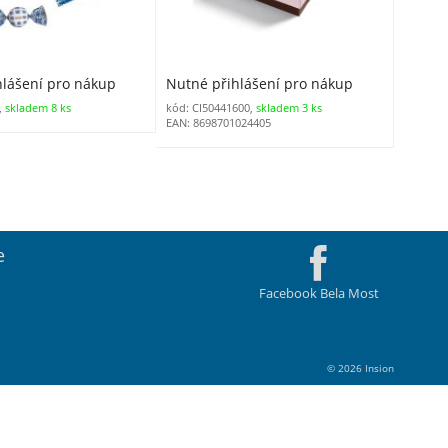
hlášení pro nákup
Nutné přihlášení pro nákup
,
skladem 8 ks
kód: CI50441600,
skladem 3 ks
EAN: 8698701024405
e
Facebook Bela Most
© 2026 Insion