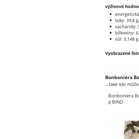
výživové hodno
energetická
tuky: 39,4 
sacharidy: 5
bílkoviny: 6
sůl: 0,148 g
Vyobrazené foto
Bonboniéra Ba
...také Vás můž
Bonboniéra B
g BIND