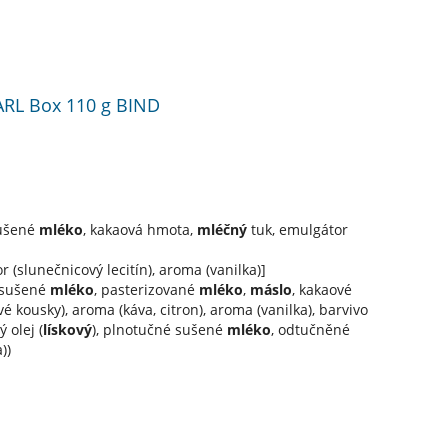
EARL Box 110 g BIND
sušené
mléko
, kakaová hmota,
mléčný
tuk, emulgátor
(slunečnicový lecitín), aroma (vanilka)]
é sušené
mléko
, pasterizované
mléko
,
máslo
, kakaové
é kousky), aroma (káva, citron), aroma (vanilka), barvivo
 olej (
lískový
), plnotučné sušené
mléko
, odtučněné
))