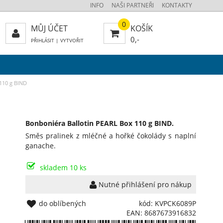
INFO
NAŠI PARTNEŘI
KONTAKTY
0
MŮJ ÚČET
KOŠÍK
0,-
PŘIHLÁSIT
|
VYTVOŘIT
110 g BIND
Bonboniéra Ballotin PEARL Box 110 g BIND.
Směs pralinek z mléčné a hořké čokolády s naplní
ganache.
skladem 10 ks
Nutné přihlášení pro nákup
do oblíbených
kód: KVPCK6089P
EAN: 8687673916832