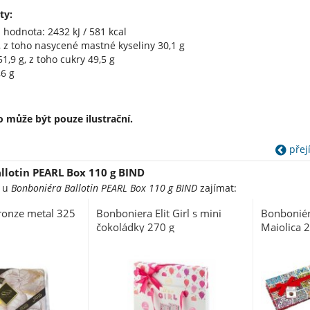
ty:
 hodnota: 2432 kJ / 581 kcal
g, z toho nasycené mastné kyseliny 30,1 g
1,9 g, z toho cukry 49,5 g
,6 g
 může být pouze ilustrační.
přejí
llotin PEARL Box 110 g BIND
e u
Bonboniéra Ballotin PEARL Box 110 g BIND
zajímat:
ronze metal 325
Bonboniera Elit Girl s mini
Bonboniér
čokoládky 270 g
Maiolica 