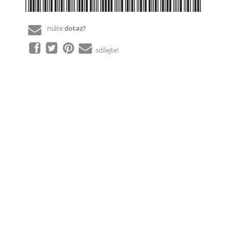
*8687673916832*
máte
dotaz?
sdílejte!