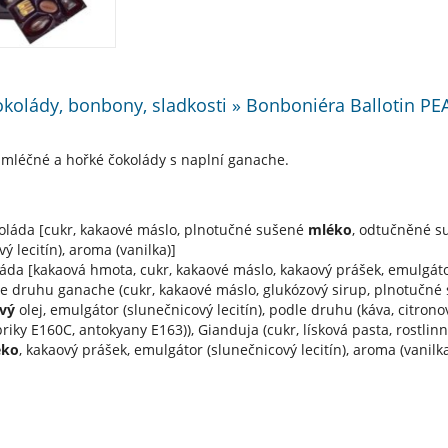
okolády, bonbony, sladkosti » Bonboniéra Ballotin P
 mléčné a hořké čokolády s naplní ganache.
oláda [cukr, kakaové máslo, plnotučné sušené
mléko
, odtučněné 
ý lecitín), aroma (vanilka)]
áda [kakaová hmota, cukr, kakaové máslo, kakaový prášek, emulgátor 
e druhu ganache (cukr, kakaové máslo, glukózový sirup, plnotučn
ový
olej, emulgátor (slunečnicový lecitín), podle druhu (káva, citronov
riky E160C, antokyany E163)), Gianduja (cukr, lísková pasta, rostlinný
éko
, kakaový prášek, emulgátor (slunečnicový lecitín), aroma (vanilka