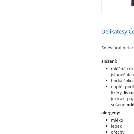
Delikatesy Č
Směs pralinek z
složení:
mléčná čok
(slunečnicov
hořká čokol
náplň: podl
likéry,
lísk
(extrakt pap
sušené
ml
alergeny:
mléko
lepek
ořechy