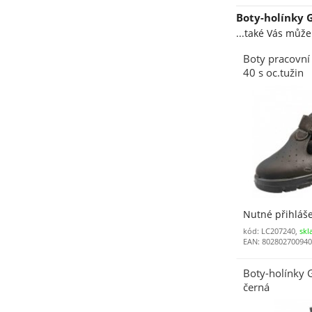
Boty-holínky 
...také Vás můž
Boty pracovn
40 s oc.tužin
Nutné přihláš
kód: LC207240,
skl
EAN: 80280270094
Boty-holínky
černá