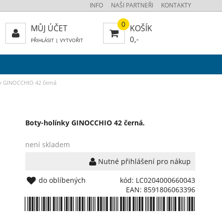
INFO
NAŠI PARTNEŘI
KONTAKTY
0
MŮJ ÚČET
KOŠÍK
0,-
PŘIHLÁSIT
|
VYTVOŘIT
y GINOCCHIO 42 černá
Boty-holínky GINOCCHIO 42 černá.
není skladem
Nutné přihlášení pro nákup
do oblíbených
kód: LC0204000660043
EAN: 8591806063396
*8591806063396*