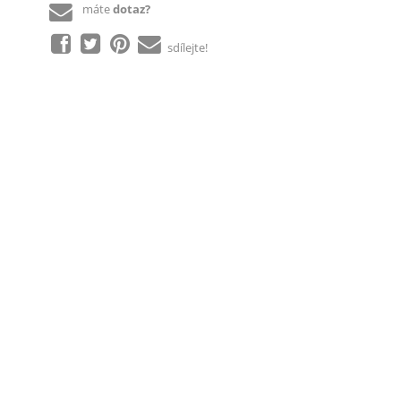
máte
dotaz?
sdílejte!