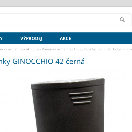
SY
VÝPRODEJ
AKCE
cky ochranné a úklidové
›
Pomůcky ochranné
›
Obuv, holinky, pantofle
›
Boty-holínk
ínky GINOCCHIO 42 černá