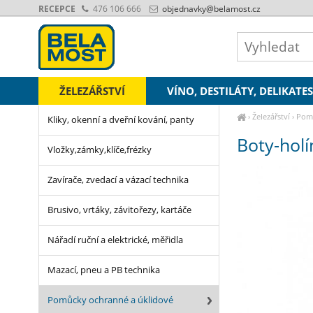
RECEPCE
476 106 666
objednavky
@belamost.cz
ŽELEZÁŘSTVÍ
VÍNO, DESTILÁTY, DELIKATE
›
Železářství
›
Pomů
Kliky, okenní a dveřní kování, panty
Boty-hol
Vložky,zámky,klíče,frézky
Zavírače, zvedací a vázací technika
Brusivo, vrtáky, závitořezy, kartáče
Nářadí ruční a elektrické, měřidla
Mazací, pneu a PB technika
Pomůcky ochranné a úklidové