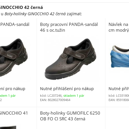
GINOCCHIO 42 černá
e u
Boty-holínky GINOCCHIO 42 černá
zajímat:
í PANDA-sandál
Boty pracovní PANDA-sandál
Návlek n
46 s oc.tužin
cm modrý 
ení pro nákup
Nutné přihlášení pro nákup
Nutné při
adem 1 pár
kód: LC207246,
skladem 1 pár
kód: LC03180
02
EAN: 8028027009464
EAN: 8591806
 GINOCCHIO 41
Boty-holínky GUMOFILC 6250
OB FO CI SRC 43 černá