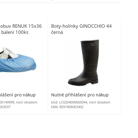
a obuv RENUK 15x36
Boty-holínky GINOCCHIO 44
balení 100ks
černá
hlášení pro nákup
Nutné přihlášení pro nákup
00140999, není skladem
kód: LC0204000660044, není skladem
063037
EAN: 8591806063402