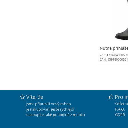
Nutné přihláš
kód: LC0204000660
EAN: 85918060653
Víte, že
Pro i
jsme připravili nový eshop
Sdílet 
je nakupování ještě rychlejší
F.A.Q.
nakoupíte také pohodlně z mobilu
GDPR