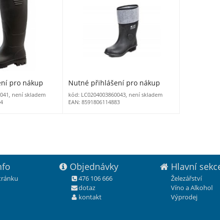
ení pro nákup
Nutné přihlášení pro nákup
041, není skladem
kód: LC0204003860043, není skladem
14
EAN: 8591806114883
nfo
Objednávky
Hlavní sekc
stránku
476 106 666
Železářství
dotaz
Víno a Alkohol
kontakt
Výprodej