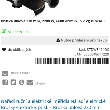
Bruska úhlová 230 mm, 2200 W, 6600 ot/min., 5,2 kg DEWALT.
skladem 1 ks
Nutné přihlášení pro nákup
do oblíbených
kód: STDWE494QS
EAN: 5035048617229
*5035048617229*
máte
dotaz?
sdílejte!
Nářadí ruční a elektrické, měřidla Nářadí elektrické
Brusky elektrické, přísl. » Bruska úhlová 230 mm,