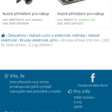
Nutné přihlášení pro nákup
Nutné přihlášení pro nákup
kód: MB8792014, není skladem
kód: MB407115,
skladem 3 ks
EAN: 8595126976046
EAN: 8595126974257
›
Železářství
›
Nářadí ruční a elektrické, měřidla
›
Nářadí
elektrické
›
Brusky elektrické, přísl.
›
Bruska úhlová 230 mm, 2200
W, 6600 ot/min., 5,2 kg DEWALT
Víte, že
jsme připravili nový eshop
Facebook Bela Most
je nakupování ještě rychlejší
Pro info
nakoupíte také pohodlně z mobilu
Sdílet stránku
F.A.Q.
GDPR