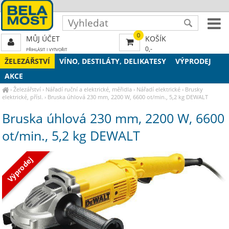
0
MŮJ ÚČET
KOŠÍK
0,-
PŘIHLÁSIT
|
VYTVOŘIT
ŽELEZÁŘSTVÍ
VÍNO, DESTILÁTY, DELIKATESY
VÝPRODEJ
AKCE
›
Železářství
›
Nářadí ruční a elektrické, měřidla
›
Nářadí elektrické
›
Brusky
elektrické, přísl.
›
Bruska úhlová 230 mm, 2200 W, 6600 ot/min., 5,2 kg DEWALT
Bruska úhlová 230 mm, 2200 W, 6600
ot/min., 5,2 kg DEWALT
Výprodej