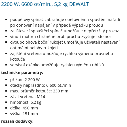
2200 W, 6600 ot/min., 5,2 kg DEWALT
podpěťový spínač zabraňuje opětovnému spuštění nářadí
po obnovení napájení v případě výpadku proudu
zajišťovací spouštěcí spínač umožňuje nepřetržitý provoz
vinutí motoru chráněné proti prachu zvyšuje odolnost
dvoupolohová boční rukojeť umožňuje uživateli nastavení
optimální polohy rukojeti
zajištění vřetena umožňuje rychlou výměnu brusného
kotouče
servisní okénko umožňuje rychlou výměnu uhlíků
technické parametry:
příkon: 2 200 W
otáčky naprázdno: 6 600 ot./min
max. průměr kotouče: 230 mm
závit vřetena: M14
hmotnost: 5,2 kg
délka: 490 mm
výška: 151 mm
rozsah dodávky: