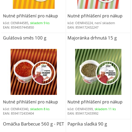
Nutné přihlášení pro nákup
Nutné přihlášení pro nákup
kód: OENR44585,
skladem 9 ks
kód: OENR43224, není skladem
EAN: 8594057445850
EAN: 8594172432247
Gulášová směs 100 g
Majoránka drhnutá 15 g
Nutné přihlášení pro nákup
Nutné přihlášení pro nákup
kód: OENR43340,
skladem 8 ks
kód: OENR43399,
skladem 11 ks
EAN: 8594172433404
EAN: 8594172433992
Omáčka Barbecue 560 g - PET
Paprika sladká 90 g