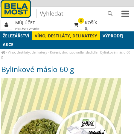
0
MŮJ ÚČET
KOŠÍK
0,-
PŘIHLÁSIT
|
VYTVOŘIT
ŽELEZÁŘSTVÍ
VÍNO, DESTILÁTY, DELIKATESY
VÝPRODEJ
AKCE
›
Víno, destiláty, delikatesy
›
Koření, dochucovadla, sladidla
›
Bylinkové máslo 60
g
Bylinkové máslo 60 g