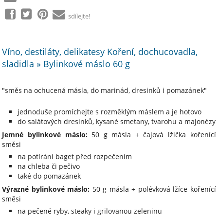
sdílejte!
Víno, destiláty, delikatesy Koření, dochucovadla,
sladidla » Bylinkové máslo 60 g
"směs na ochucená másla, do marinád, dresinků i pomazánek"
jednoduše promíchejte s rozměklým máslem a je hotovo
do salátových dresinků, kysané smetany, tvarohu a majonézy
Jemné bylinkové máslo:
50 g másla + čajová lžička kořenící
směsi
na potírání baget před rozpečením
na chleba či pečivo
také do pomazánek
Výrazné bylinkové máslo:
50 g másla + polévková lžíce kořenící
směsi
na pečené ryby, steaky i grilovanou zeleninu