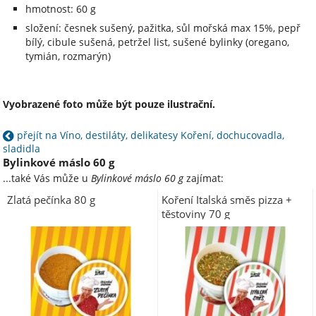
hmotnost: 60 g
složení: česnek sušený, pažitka, sůl mořská max 15%, pepř
bílý, cibule sušená, petržel list, sušené bylinky (oregano,
tymián, rozmarýn)
Vyobrazené foto může být pouze ilustrační.
přejít na Víno, destiláty, delikatesy Koření, dochucovadla,
sladidla
Bylinkové máslo 60 g
...také Vás může u
Bylinkové máslo 60 g
zajímat:
Zlatá pečínka 80 g
Koření Italská směs pizza +
těstoviny 70 g