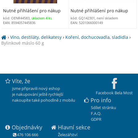
Nutné přihlášení pro nákup
Nutné přihlášení pro nákup
kód: OENR44583,
skladem 4 ks
kód: GQ142301, není skladem
EAN: 8594057445836
EAN: 5201066000149
›
Víno, destiláty, delikatesy
›
Koření, dochucovadla, sladidla
›
Bylinkové máslo 60 g
Víte, že
jsme připravili nový eshop
Facebook Bela Most
je nakupování ještě rychlejší
Pro info
nakoupíte také pohodlně z mobilu
Sdílet stránku
F.A.Q.
GDPR
Objednávky
Hlavní sekce
476 106 666
Železářství