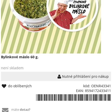
Bylinkové máslo 60 g.
není skladem
Nutné přihlášení pro nákup
do oblíbených
kód: OENR43341
EAN: 8594172433411
*8594172433411*
máte
dotaz?