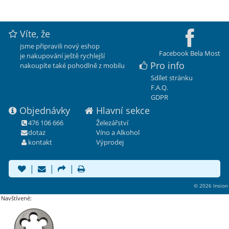
Víte, že
jsme připravili nový eshop
Facebook Bela Most
je nakupování ještě rychlejší
Pro info
nakoupíte také pohodlně z mobilu
Sdílet stránku
F.A.Q.
GDPR
Objednávky
Hlavní sekce
476 106 666
Železářství
dotaz
Víno a Alkohol
kontakt
Výprodej
|
|
|
© 2026 Insion
Navštívené: