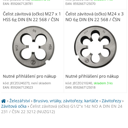
EAN: 8592667128781
EAN: 8592667125070
Čelist závitová (očko) M27 x 1
Čelist závitová (očko) M24 x 3
HSS 6g DIN EN 22 568 / ČSN
NO 6g DIN EN 22 568 / ČSN
22 3210
22 3210 (NUM24O)
Nutné přihlášení pro nákup
Nutné přihlášení pro nákup
kód: JECZO240273, není skladem
kód: JECZO210240,
skladem 3 ks
EAN: 8592667129023
EAN: 8592667125018
›
Železářství
›
Brusivo, vrtáky, závitořezy, kartáče
›
Závitořezy
›
Závitová očka
›
Čelist závitová (očko) G1/2"x 14z NO A DIN EN 24
231 / ČSN 22 3212 (NUZG12)