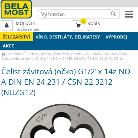
0
MŮJ ÚČET
KOŠÍK
0,-
PŘIHLÁSIT
|
VYTVOŘIT
ŽELEZÁŘSTVÍ
VÍNO, DESTILÁTY, DELIKATESY
VÝPRODEJ
AKCE
›
Železářství
›
Brusivo, vrtáky, závitořezy, kartáče
›
Závitořezy
›
Závitová očka
›
Čelist závitová (očko) G1/2"x 14z NO A DIN EN 24 231 / ČSN 22 3212 (NUZG12)
Čelist závitová (očko) G1/2"x 14z NO
A DIN EN 24 231 / ČSN 22 3212
(NUZG12)