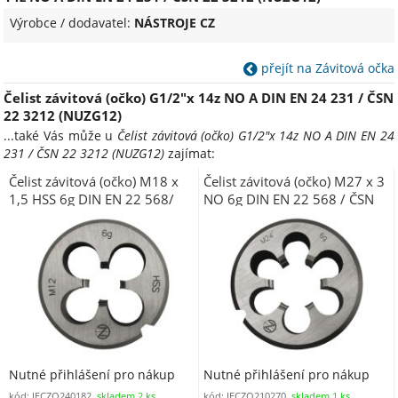
Výrobce / dodavatel:
NÁSTROJE CZ
přejít na Závitová očka
Čelist závitová (očko) G1/2"x 14z NO A DIN EN 24 231 / ČSN
22 3212 (NUZG12)
...také Vás může u
Čelist závitová (očko) G1/2"x 14z NO A DIN EN 24
231 / ČSN 22 3212 (NUZG12)
zajímat:
Čelist závitová (očko) M18 x
Čelist závitová (očko) M27 x 3
1,5 HSS 6g DIN EN 22 568/
NO 6g DIN EN 22 568 / ČSN
ČSN 22 3210
22 3210 (NUM27O)
Nutné přihlášení pro nákup
Nutné přihlášení pro nákup
kód: JECZO240182,
skladem 2 ks
kód: JECZO210270,
skladem 1 ks