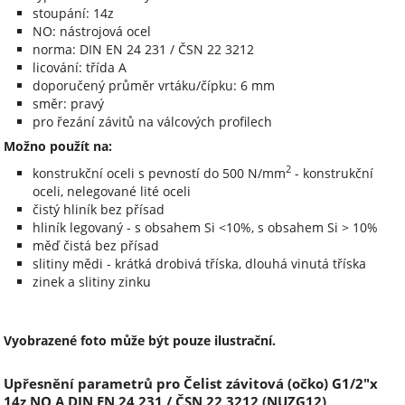
stoupání: 14z
NO: nástrojová ocel
norma: DIN EN 24 231 / ČSN 22 3212
licování: třída A
doporučený průměr vrtáku/čípku: 6 mm
směr: pravý
pro řezání závitů na válcových profilech
Možno použít na:
2
konstrukční oceli s pevností do 500 N/mm
- konstrukční
oceli, nelegované lité oceli
čistý hliník bez přísad
hliník legovaný - s obsahem Si <10%, s obsahem Si > 10%
měď čistá bez přísad
slitiny mědi - krátká drobivá tříska, dlouhá vinutá tříska
zinek a slitiny zinku
Vyobrazené foto může být pouze ilustrační.
Upřesnění parametrů pro Čelist závitová (očko) G1/2"x
14z NO A DIN EN 24 231 / ČSN 22 3212 (NUZG12)