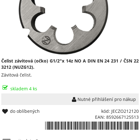
Čelist závitová (očko) G1/2"x 14z NO A DIN EN 24 231 / ČSN 22
3212 (NUZG12).
Závitová čelist.
skladem 4 ks
Nutné přihlášení pro nákup
do oblíbených
kód: JECZO212120
EAN: 8592667125513
*8592667125513*