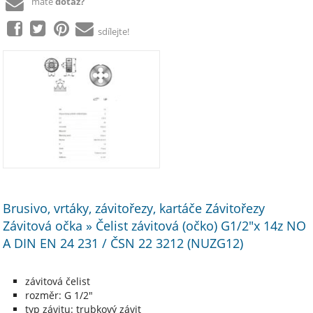
máte
dotaz?
sdílejte!
Brusivo, vrtáky, závitořezy, kartáče Závitořezy
Závitová očka » Čelist závitová (očko) G1/2"x 14z NO
A DIN EN 24 231 / ČSN 22 3212 (NUZG12)
závitová čelist
rozměr: G 1/2"
typ závitu: trubkový závit