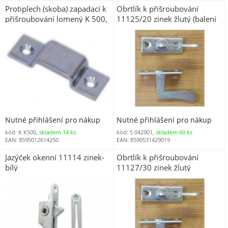
Protiplech (skoba) zapadací k
Obrtlík k přišroubování
přišroubování lomený K 500,
11125/20 zinek žlutý (balení
zinek
20 ks)
Nutné přihlášení pro nákup
Nutné přihlášení pro nákup
kód: K K500,
skladem 14 ks
kód: S 042901,
skladem 60 ks
EAN: 8595012614250
EAN: 8590531429019
Jazýček okenní 11114 zinek-
Obrtlík k přišroubování
bílý
11127/30 zinek žlutý