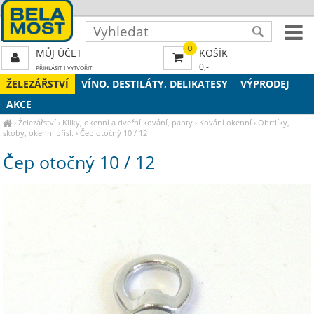
0
MŮJ ÚČET
KOŠÍK
0,-
PŘIHLÁSIT
|
VYTVOŘIT
ŽELEZÁŘSTVÍ
VÍNO, DESTILÁTY, DELIKATESY
VÝPRODEJ
AKCE
›
Železářství
›
Kliky, okenní a dveřní kování, panty
›
Kování okenní
›
Obrtlíky,
skoby, okenní přísl.
›
Čep otočný 10 / 12
Čep otočný 10 / 12