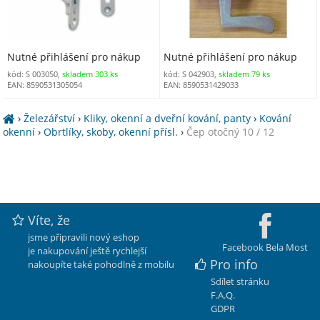
Nutné přihlášení pro nákup
Nutné přihlášení pro nákup
kód: S 003050,
skladem 303 ks
kód: S 042903,
skladem 79 ks
EAN: 8590531305054
EAN: 8590531429033
›
Železářství
›
Kliky, okenní a dveřní kování, panty
›
Kování
okenní
›
Obrtlíky, skoby, okenní přísl.
›
Čep otočný 10 / 12
Víte, že
jsme připravili nový eshop
Facebook Bela Most
je nakupování ještě rychlejší
Pro info
nakoupíte také pohodlně z mobilu
Sdílet stránku
F.A.Q.
GDPR