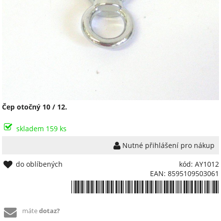
Čep otočný 10 / 12.
skladem 159 ks
Nutné přihlášení pro nákup
do oblíbených
kód: AY1012
EAN: 8595109503061
*8595109503061*
máte
dotaz?