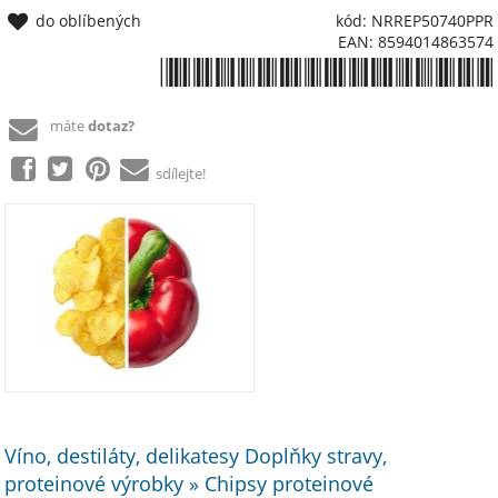
do oblíbených
kód: NRREP50740PPR
EAN: 8594014863574
*8594014863574*
máte
dotaz?
sdílejte!
Víno, destiláty, delikatesy Doplňky stravy,
proteinové výrobky » Chipsy proteinové