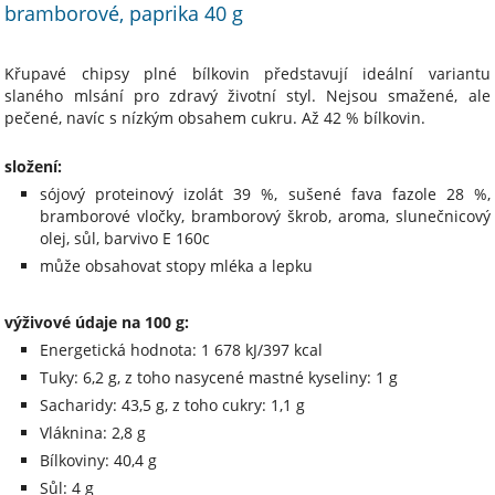
bramborové, paprika 40 g
K
řupav
é chipsy plné bílkovin p
ředstavuj
í ideální variantu
slaného mlsání pro zdravý
životn
í styl. Nejsou sma
žen
é, ale
pe
čen
é, navíc s nízkým obsahem cukru.
A
ž 42 % b
ílkovin
.
složení:
s
ójový proteinový izolát 39 %, su
šen
é fava fazole 28 %,
bramborové vlo
čky, bramborov
ý
škrob, aroma, slunečnicov
ý
olej, s
ůl, barvivo E 160c
může obsahovat stopy ml
éka a lepku
výživové údaje na 100 g:
Energetick
á hodnota
:
1 678 kJ/397 kcal
Tuky
:
6,2 g
,
z toho nasycené mastné kyseliny
:
1 g
Sacharidy
:
43,5 g
,
z toho cukry
:
1,1 g
Vláknina
:
2,8 g
Bílkoviny
:
40,4 g
S
ůl: 4 g