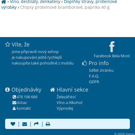
›
Víno, destiláty, delikatesy
›
Doplňky stravy, proteinové
výrobky
›
Chipsy proteinové bramborové, paprika 40 g
Víte, že
jsme připravili nový eshop
Facebook Bela Most
je nakupování ještě rychlejší
Pro info
nakoupíte také pohodlně z mobilu
Sdílet stránku
F.A.Q.
GDPR
Objednávky
Hlavní sekce
476 106 666
Železářství
dotaz
Víno a Alkohol
kontakt
Výprodej
|
|
|
© 2026 Insion