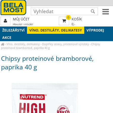
0
MŮJ ÚČET
KOŠÍK
0,-
PŘIHLÁSIT
|
VYTVOŘIT
ŽELEZÁŘSTVÍ
VÍNO, DESTILÁTY, DELIKATESY
VÝPRODEJ
AKCE
›
Víno, destiláty, delikatesy
›
Doplňky stravy, proteinové výrobky
›
Chipsy
proteinové bramborové, paprika 40 g
Chipsy proteinové bramborové,
paprika 40 g