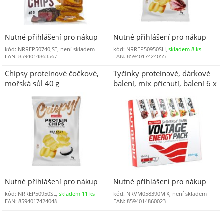
Nutné přihlášení pro nákup
Nutné přihlášení pro nákup
kód: NRREP50740JST, není skladem
kód: NRREP50950SH,
skladem 8 ks
EAN: 8594014863567
EAN: 8594017424055
Chipsy proteinové čočkové,
Tyčinky proteinové, dárkové
mořská sůl 40 g
balení, mix příchutí, balení 6 x
65 g, VOLTAGE ENERGY BAR
Nutné přihlášení pro nákup
Nutné přihlášení pro nákup
kód: NRREP50950SL,
skladem 11 ks
kód: NRVM058390MIX, není skladem
EAN: 8594017424048
EAN: 8594014860023