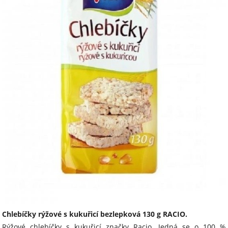
Chlebíčky rýžové s kukuřicí bezlepková 130 g RACIO.
Rýžové chlebíčky s kukuřicí značky Racio. Jedná se o 100 %