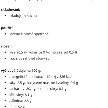
skladování:
skladujte v suchu
použití:
určeno k přímé spotřebě
složení:
rýže 90,5 %, kukuřice 9 %, mořská sůl 0,5 %
může obsahovat stopy sóji
výživové údaje na 100 g:
energetická hodnota: 1 614 kJ / 386 kcal
tuky: 2,5 g; nasycené mastné kyseliny: 0,9 g
sacharidy: 80,1 g; z toho cukry: 0,6 g
bílkoviny: 8,1 g
vláknina: 2,8 g
sůl: 0,52 g