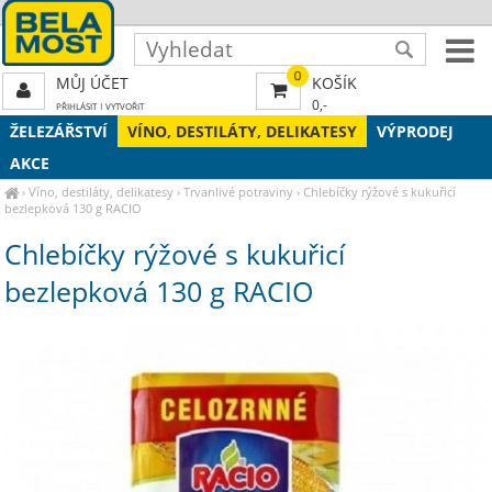
0
MŮJ ÚČET
KOŠÍK
0,-
PŘIHLÁSIT
|
VYTVOŘIT
ŽELEZÁŘSTVÍ
VÍNO, DESTILÁTY, DELIKATESY
VÝPRODEJ
AKCE
›
Víno, destiláty, delikatesy
›
Trvanlivé potraviny
›
Chlebíčky rýžové s kukuřicí
bezlepková 130 g RACIO
Chlebíčky rýžové s kukuřicí
bezlepková 130 g RACIO