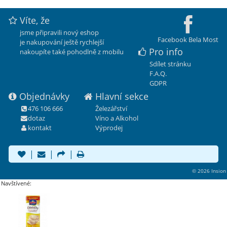
Víte, že
jsme připravili nový eshop
Facebook Bela Most
je nakupování ještě rychlejší
Pro info
nakoupíte také pohodlně z mobilu
Sdílet stránku
F.A.Q.
GDPR
Objednávky
Hlavní sekce
476 106 666
Železářství
dotaz
Víno a Alkohol
kontakt
Výprodej
|
|
|
© 2026 Insion
Navštívené: