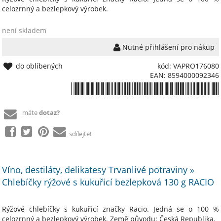
celozrnný a bezlepkový výrobek.
není skladem
Nutné přihlášení pro nákup
do oblíbených
kód: VAPRO176080
EAN: 8594000092346
*8594000092346*
máte
dotaz?
sdílejte!
Víno, destiláty, delikatesy Trvanlivé potraviny »
Chlebíčky rýžové s kukuřicí bezlepková 130 g RACIO
Rýžové chlebíčky s kukuřicí značky Racio. Jedná se o 100 %
celozrnný a bezlepkový výrobek. Země původu: Česká Republika.