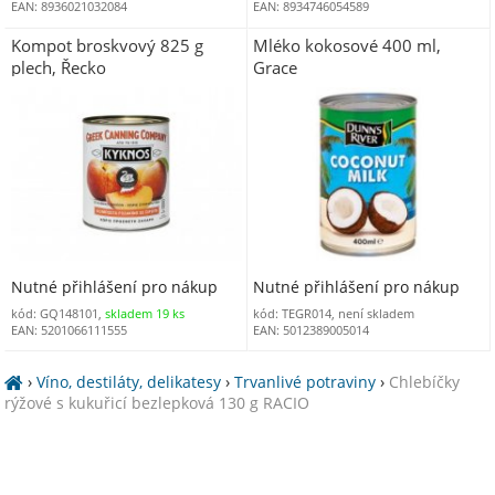
EAN: 8936021032084
EAN: 8934746054589
Kompot broskvový 825 g
Mléko kokosové 400 ml,
plech, Řecko
Grace
Nutné přihlášení pro nákup
Nutné přihlášení pro nákup
kód: GQ148101,
skladem 19 ks
kód: TEGR014, není skladem
EAN: 5201066111555
EAN: 5012389005014
›
Víno, destiláty, delikatesy
›
Trvanlivé potraviny
›
Chlebíčky
rýžové s kukuřicí bezlepková 130 g RACIO