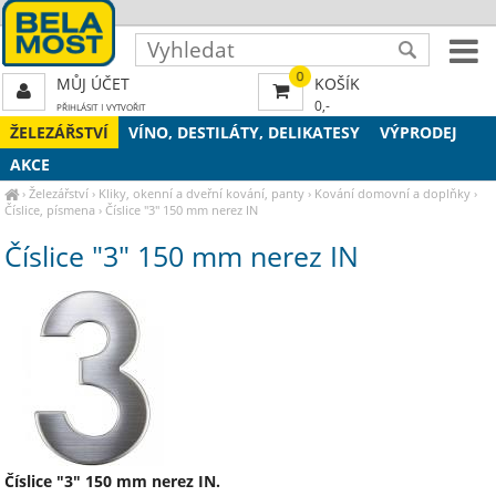
0
MŮJ ÚČET
KOŠÍK
0,-
PŘIHLÁSIT
|
VYTVOŘIT
ŽELEZÁŘSTVÍ
VÍNO, DESTILÁTY, DELIKATESY
VÝPRODEJ
AKCE
›
Železářství
›
Kliky, okenní a dveřní kování, panty
›
Kování domovní a doplňky
›
Číslice, písmena
›
Číslice "3" 150 mm nerez IN
Číslice "3" 150 mm nerez IN
Číslice "3" 150 mm nerez IN.