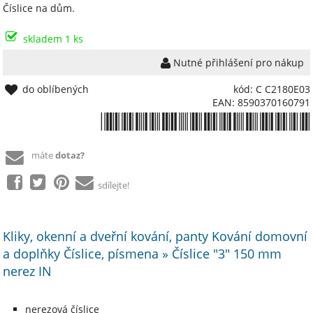
Číslice na dům.
skladem 1 ks
Nutné přihlášení pro nákup
do oblíbených
kód: C C2180E03
EAN: 8590370160791
*8590370160791*
máte
dotaz?
sdílejte!
Kliky, okenní a dveřní kování, panty Kování domovní
a doplňky Číslice, písmena » Číslice "3" 150 mm
nerez IN
nerezová číslice