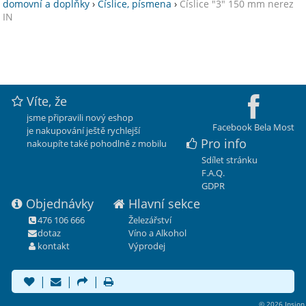
domovní a doplňky
›
Číslice, písmena
›
Číslice "3" 150 mm nerez
IN
Víte, že
jsme připravili nový eshop
Facebook Bela Most
je nakupování ještě rychlejší
Pro info
nakoupíte také pohodlně z mobilu
Sdílet stránku
F.A.Q.
GDPR
Objednávky
Hlavní sekce
476 106 666
Železářství
dotaz
Víno a Alkohol
kontakt
Výprodej
|
|
|
© 2026 Insion