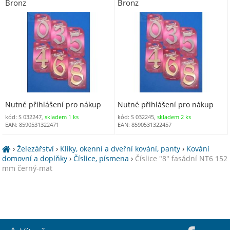
Bronz
Bronz
Nutné přihlášení pro nákup
Nutné přihlášení pro nákup
kód: S 032247,
skladem 1 ks
kód: S 032245,
skladem 2 ks
EAN: 8590531322471
EAN: 8590531322457
›
Železářství
›
Kliky, okenní a dveřní kování, panty
›
Kování
domovní a doplňky
›
Číslice, písmena
›
Číslice "8" fasádní NT6 152
mm černý-mat