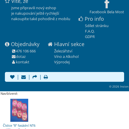
Víte, že
jsme připravili nový eshop
Facebook Bela Most
je nakupování ještě rychlejší
Pro info
nakoupíte také pohodlně z mobilu
Sdílet stránku
F.A.Q.
GDPR
Objednávky
Hlavní sekce
476 106 666
Železářství
dotaz
Víno a Alkohol
kontakt
Výprodej
|
|
|
© 2026 Insion
Navštívené:
Číslice "8" fasádní NT6