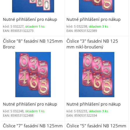
Nutné přihlášení pro nákup
Nutné přihlášení pro nákup
kód: S 032227,
skladem 1 ks
kód: S 032238,
skladem 3 ks
EAN: 8590531322273
EAN: 8590531322389
Číslice "8" fasádní NB 125mm
Číslice "3" fasádní NB 125
Bronz
mm nikl-broušený
Nutné přihlášení pro nákup
Nutné přihlášení pro nákup
kód: S 032248,
skladem 1 ks
kód: S 032233,
skladem 3 ks
EAN: 8590531322488
EAN: 8590531322334
Číslice "7" fasádní NB 125mm
Číslice "5" fasádní NB 125mm