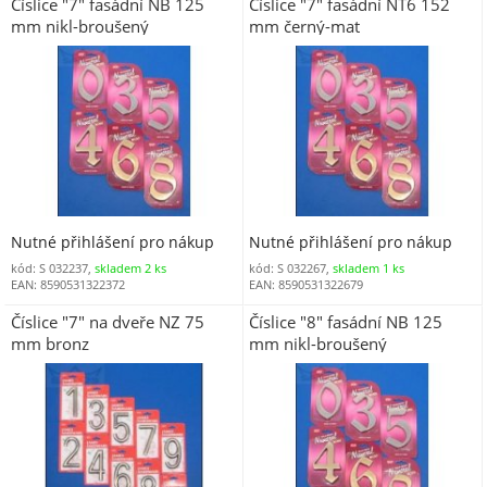
Číslice "7" fasádní NB 125
Číslice "7" fasádní NT6 152
mm nikl-broušený
mm černý-mat
Nutné přihlášení pro nákup
Nutné přihlášení pro nákup
kód: S 032237,
skladem 2 ks
kód: S 032267,
skladem 1 ks
EAN: 8590531322372
EAN: 8590531322679
Číslice "7" na dveře NZ 75
Číslice "8" fasádní NB 125
mm bronz
mm nikl-broušený