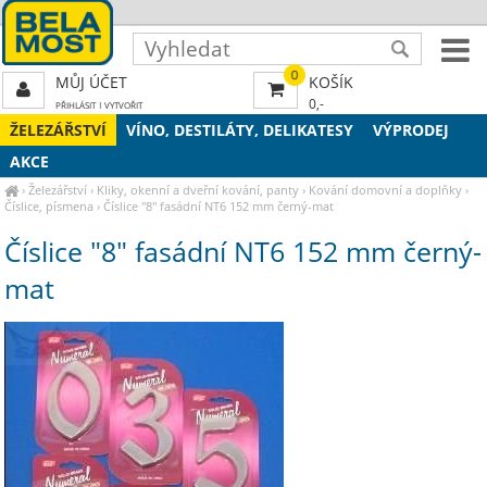
0
MŮJ ÚČET
KOŠÍK
0,-
PŘIHLÁSIT
|
VYTVOŘIT
ŽELEZÁŘSTVÍ
VÍNO, DESTILÁTY, DELIKATESY
VÝPRODEJ
AKCE
›
Železářství
›
Kliky, okenní a dveřní kování, panty
›
Kování domovní a doplňky
›
Číslice, písmena
›
Číslice "8" fasádní NT6 152 mm černý-mat
Číslice "8" fasádní NT6 152 mm černý-
mat