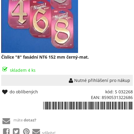
Číslice "8" fasádní NT6 152 mm černý-mat.
skladem 4 ks
Nutné přihlášení pro nákup
do oblíbených
kód: S 032268
EAN: 8590531322686
*8590531322686*
máte
dotaz?
sdílejte!