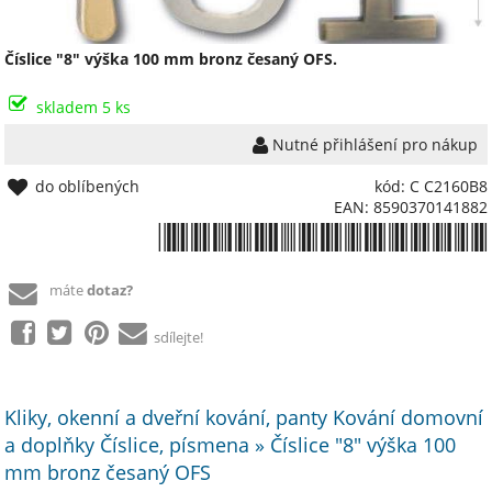
Číslice "8" výška 100 mm bronz česaný OFS.
skladem 5 ks
Nutné přihlášení pro nákup
do oblíbených
kód: C C2160B8
EAN: 8590370141882
*8590370141882*
máte
dotaz?
sdílejte!
Kliky, okenní a dveřní kování, panty Kování domovní
a doplňky Číslice, písmena » Číslice "8" výška 100
mm bronz česaný OFS