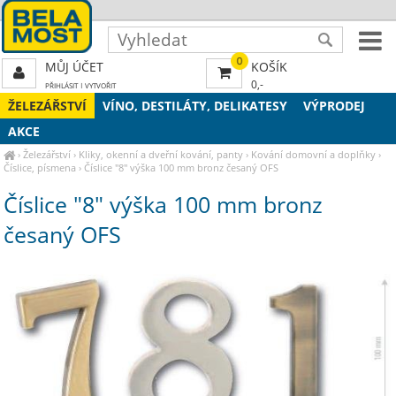
0
MŮJ ÚČET
KOŠÍK
0,-
PŘIHLÁSIT
|
VYTVOŘIT
ŽELEZÁŘSTVÍ
VÍNO, DESTILÁTY, DELIKATESY
VÝPRODEJ
AKCE
›
Železářství
›
Kliky, okenní a dveřní kování, panty
›
Kování domovní a doplňky
›
Číslice, písmena
›
Číslice "8" výška 100 mm bronz česaný OFS
Číslice "8" výška 100 mm bronz
česaný OFS