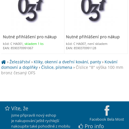
Nutné přihlášení pro nákup
Nutné přihlášení pro nákup
kód: C HA001,
skladem 1 ks
kód: C HA007, není skladem
EAN: 8590370991067
EAN: 8590370991128
›
Železářství
›
Kliky, okenní a dveřní kování, panty
›
Kování
domovní a doplňky
›
Číslice, písmena
›
Číslice "8" výška 100 mm
bronz česaný OFS
Víte, že
jsme připravili nový eshop
Facebook Bela Most
je nakupování ještě rychlejší
Pro info
nakoupíte také pohodlně z mobilu