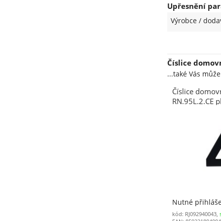
Upřesnění par
Výrobce / doda
Číslice domov
...také Vás můž
Číslice domovn
RN.95L.2.CE p
95 mm černá
Nutné přihláš
kód: RJ092940043,