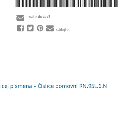
*8888850063572*
máte
dotaz?
sdílejte!
lice, písmena » Číslice domovní RN.95L.6.N