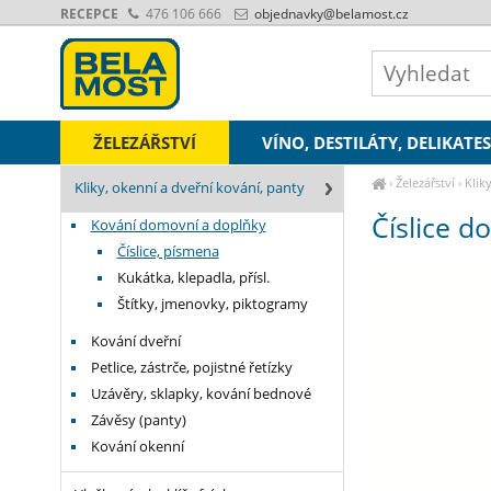
RECEPCE
476 106 666
objednavky
@belamost.cz
ŽELEZÁŘSTVÍ
VÍNO, DESTILÁTY, DELIKATE
›
Železářství
›
Klik
Kliky, okenní a dveřní kování, panty
Číslice 
Kování domovní a doplňky
Číslice, písmena
Kukátka, klepadla, přísl.
Štítky, jmenovky, piktogramy
Kování dveřní
Petlice, zástrče, pojistné řetízky
Uzávěry, sklapky, kování bednové
Závěsy (panty)
Kování okenní