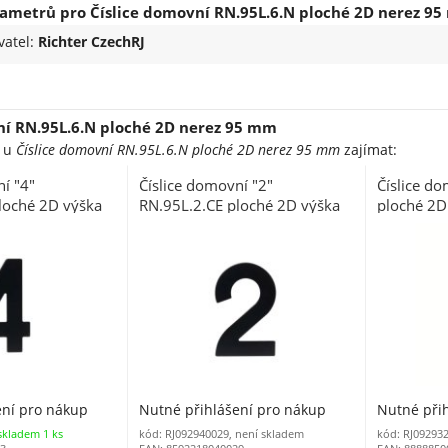
ametrů pro Číslice domovní RN.95L.6.N ploché 2D nerez 9
vatel:
Richter CzechRJ
ní RN.95L.6.N ploché 2D nerez 95 mm
e u
Číslice domovní RN.95L.6.N ploché 2D nerez 95 mm
zajímat:
í "4"
Číslice domovní "2"
Číslice d
loché 2D výška
RN.95L.2.CE ploché 2D výška
ploché 2D
95 mm černá
ení pro nákup
Nutné přihlášení pro nákup
Nutné při
skladem 1 ks
kód: RJ092940029, není skladem
kód: RJ09293