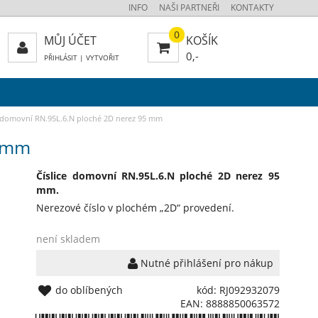
INFO
NAŠI PARTNEŘI
KONTAKTY
0
MŮJ ÚČET
KOŠÍK
0,-
PŘIHLÁSIT
|
VYTVOŘIT
e domovní RN.95L.6.N ploché 2D nerez 95 mm
5 mm
Číslice domovní RN.95L.6.N ploché 2D nerez 95
mm.
Nerezové číslo v plochém „2D“ provedení.
není skladem
Nutné přihlášení pro nákup
do oblíbených
kód: RJ092932079
EAN: 8888850063572