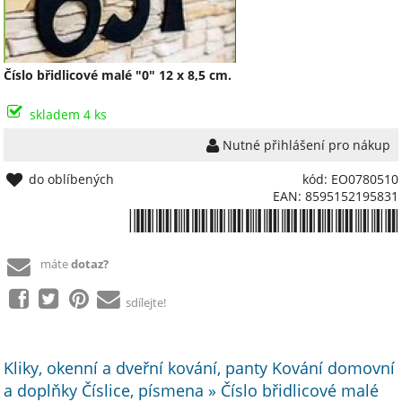
Číslo břidlicové malé "0" 12 x 8,5 cm.
skladem 4 ks
Nutné přihlášení pro nákup
do oblíbených
kód: EO0780510
EAN: 8595152195831
*8595152195831*
máte
dotaz?
sdílejte!
Kliky, okenní a dveřní kování, panty Kování domovní
a doplňky Číslice, písmena » Číslo břidlicové malé