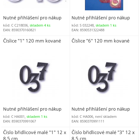
Nutné přihlášení pro nákup
Nutné přihlášení pro nákup
kód: C C218E06,
skladem 4 ks
kód: S 032248,
skladem 1 ks
EAN: 8590370160821
EAN: 8590531322488
Číslice "1" 120 mm kované
Číslice "6" 120 mm kované
Nutné přihlášení pro nákup
Nutné přihlášení pro nákup
kód: C HA001,
skladem 1 ks
kód: C HA006, není skladem
EAN: 8590370991067
EAN: 8590370991111
Číslo břidlicové malé "1" 12 x
Číslo břidlicové malé "3" 12 x
8,5 cm
8,5 cm