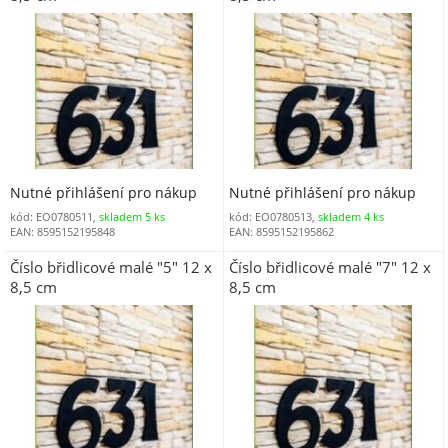
Nutné přihlášení pro nákup
Nutné přihlášení pro nákup
kód: EO0780511,
skladem 5 ks
kód: EO0780513,
skladem 4 ks
EAN: 8595152195848
EAN: 8595152195862
Číslo břidlicové malé "5" 12 x
Číslo břidlicové malé "7" 12 x
8,5 cm
8,5 cm