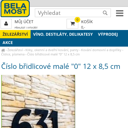
0
MŮJ ÚČET
KOŠÍK
0,-
PŘIHLÁSIT
|
VYTVOŘIT
ŽELEZÁŘSTVÍ
VÍNO, DESTILÁTY, DELIKATESY
VÝPRODEJ
AKCE
›
Železářství
›
Kliky, okenní a dveřní kování, panty
›
Kování domovní a doplňky
›
Číslice, písmena
›
Číslo břidlicové malé "0" 12 x 8,5 cm
Číslo břidlicové malé "0" 12 x 8,5 cm