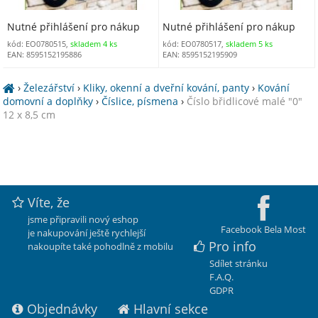
Nutné přihlášení pro nákup
Nutné přihlášení pro nákup
kód: EO0780515,
skladem 4 ks
kód: EO0780517,
skladem 5 ks
EAN: 8595152195886
EAN: 8595152195909
›
Železářství
›
Kliky, okenní a dveřní kování, panty
›
Kování
domovní a doplňky
›
Číslice, písmena
›
Číslo břidlicové malé "0"
12 x 8,5 cm
Víte, že
jsme připravili nový eshop
Facebook Bela Most
je nakupování ještě rychlejší
Pro info
nakoupíte také pohodlně z mobilu
Sdílet stránku
F.A.Q.
GDPR
Objednávky
Hlavní sekce