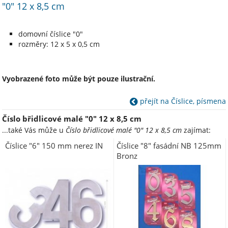
"0" 12 x 8,5 cm
domovní číslice "0"
rozměry: 12 x 5 x 0,5 cm
Vyobrazené foto může být pouze ilustrační.
přejít na Číslice, písmena
Číslo břidlicové malé "0" 12 x 8,5 cm
...také Vás může u
Číslo břidlicové malé "0" 12 x 8,5 cm
zajímat:
Číslice "6" 150 mm nerez IN
Číslice "8" fasádní NB 125mm
Bronz