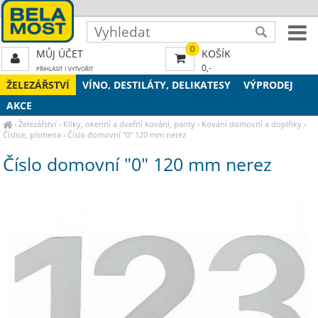
0
MŮJ ÚČET
KOŠÍK
0,-
PŘIHLÁSIT
|
VYTVOŘIT
ŽELEZÁŘSTVÍ
VÍNO, DESTILÁTY, DELIKATESY
VÝPRODEJ
AKCE
›
Železářství
›
Kliky, okenní a dveřní kování, panty
›
Kování domovní a doplňky
›
Číslice, písmena
›
Číslo domovní "0" 120 mm nerez
Číslo domovní "0" 120 mm nerez