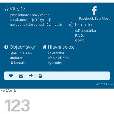
Víte, že
jsme připravili nový eshop
Facebook Bela Most
je nakupování ještě rychlejší
Pro info
nakoupíte také pohodlně z mobilu
Sdílet stránku
F.A.Q.
GDPR
Objednávky
Hlavní sekce
476 106 666
Železářství
dotaz
Víno a Alkohol
kontakt
Výprodej
|
|
|
© 2026 Insion
Navštívené: