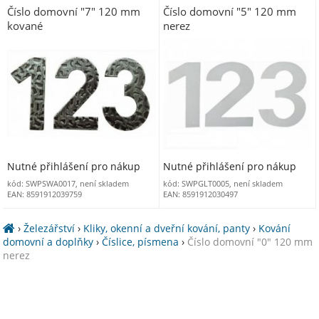
Číslo domovní "7" 120 mm
Číslo domovní "5" 120 mm
kované
nerez
Nutné přihlášení pro nákup
Nutné přihlášení pro nákup
kód: SWPSWA0017, není skladem
kód: SWPGLT0005, není skladem
EAN: 8591912039759
EAN: 8591912030497
›
Železářství
›
Kliky, okenní a dveřní kování, panty
›
Kování
domovní a doplňky
›
Číslice, písmena
›
Číslo domovní "0" 120 mm
nerez