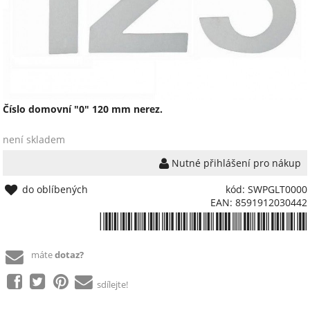
Číslo domovní "0" 120 mm nerez.
není skladem
Nutné přihlášení pro nákup
do oblíbených
kód: SWPGLT0000
EAN: 8591912030442
*8591912030442*
máte
dotaz?
sdílejte!