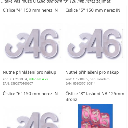
...také Vás může u
Číslo domovní "0" 120 mm nerez
zajímat:
Číslice "4" 150 mm nerez IN
Číslice "5" 150 mm nerez IN
Nutné přihlášení pro nákup
Nutné přihlášení pro nákup
kód: C C2180E04,
skladem 4 ks
kód: C C218E05, není skladem
EAN: 8590370160807
EAN: 8590370160814
Číslice "6" 150 mm nerez IN
Číslice "8" fasádní NB 125mm
Bronz