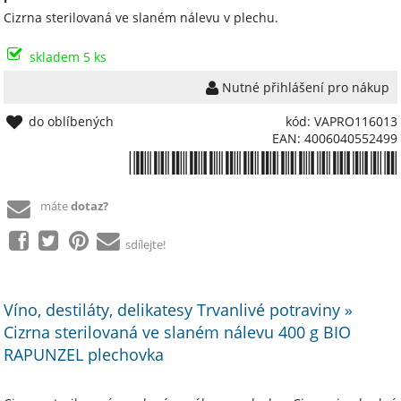
Cizrna sterilovaná ve slaném nálevu v plechu.
skladem 5 ks
Nutné přihlášení pro nákup
do oblíbených
kód: VAPRO116013
EAN: 4006040552499
*4006040552499*
máte
dotaz?
sdílejte!
Víno, destiláty, delikatesy Trvanlivé potraviny »
Cizrna sterilovaná ve slaném nálevu 400 g BIO
RAPUNZEL plechovka