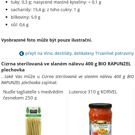
tuky: 0,3 g; nasycené mastné kyseliny: < 0,1 g
sacharidy: 15,4 g; z toho cukry: 1 g
bílkoviny: 5,9 g
sůl: 0,6 g
Vyobrazené foto může být pouze ilustrační.
přejít na Víno, destiláty, delikatesy Trvanlivé potraviny
Cizrna sterilovaná ve slaném nálevu 400 g BIO RAPUNZEL
plechovka
...také Vás může u
Cizrna sterilovaná ve slaném nálevu 400 g BIO
RAPUNZEL plechovka
zajímat:
Nudle tagliatelle s medvědím
Lutenice 310 g KORVEL
česnekem 250 g