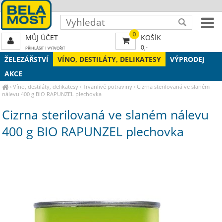
0
MŮJ ÚČET
KOŠÍK
0,-
PŘIHLÁSIT
|
VYTVOŘIT
ŽELEZÁŘSTVÍ
VÍNO, DESTILÁTY, DELIKATESY
VÝPRODEJ
AKCE
›
Víno, destiláty, delikatesy
›
Trvanlivé potraviny
›
Cizrna sterilovaná ve slaném
nálevu 400 g BIO RAPUNZEL plechovka
Cizrna sterilovaná ve slaném nálevu
400 g BIO RAPUNZEL plechovka