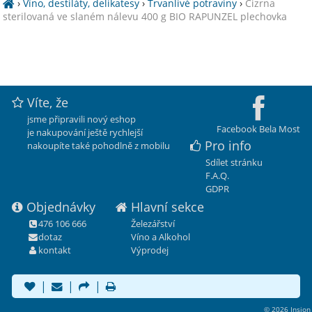
›
Víno, destiláty, delikatesy
›
Trvanlivé potraviny
›
Cizrna
sterilovaná ve slaném nálevu 400 g BIO RAPUNZEL plechovka
Víte, že
jsme připravili nový eshop
Facebook Bela Most
je nakupování ještě rychlejší
Pro info
nakoupíte také pohodlně z mobilu
Sdílet stránku
F.A.Q.
GDPR
Objednávky
Hlavní sekce
476 106 666
Železářství
dotaz
Víno a Alkohol
kontakt
Výprodej
|
|
|
© 2026 Insion