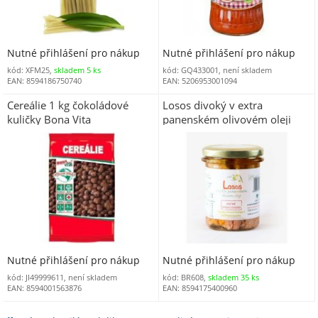
Nutné přihlášení pro nákup
Nutné přihlášení pro nákup
kód: XFM25,
skladem 5 ks
kód: GQ433001, není skladem
EAN: 8594186750740
EAN: 5206953001094
Cereálie 1 kg čokoládové
Losos divoký v extra
kuličky Bona Vita
panenském olivovém oleji
195 g
Nutné přihlášení pro nákup
Nutné přihlášení pro nákup
kód: JI49999611, není skladem
kód: BR608,
skladem 35 ks
EAN: 8594001563876
EAN: 8594175400960