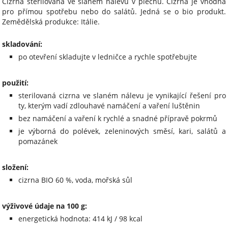
Cizrna sterilovaná ve slaném nálevu v plechu. Cizrna je vhodná
pro přímou spotřebu nebo do salátů. Jedná se o bio produkt.
Zemědělská produkce: Itálie.
skladování:
po otevření skladujte v ledničce a rychle spotřebujte
použití:
sterilovaná cizrna ve slaném nálevu je vynikající řešení pro
ty, kterým vadí zdlouhavé namáčení a vaření luštěnin
bez namáčení a vaření k rychlé a snadné přípravě pokrmů
je výborná do polévek, zeleninových směsí, kari, salátů a
pomazánek
složení:
cizrna BIO 60 %, voda, mořská sůl
výživové údaje na 100 g:
energetická hodnota: 414 kJ / 98 kcal