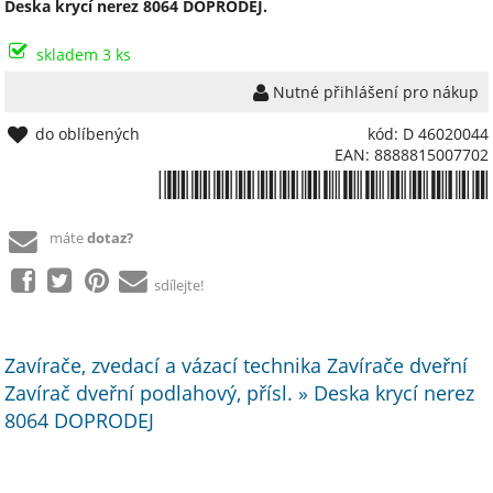
Deska krycí nerez 8064 DOPRODEJ.
skladem 3 ks
Nutné přihlášení pro nákup
do oblíbených
kód: D 46020044
EAN: 8888815007702
*8888815007702*
máte
dotaz?
sdílejte!
Zavírače, zvedací a vázací technika Zavírače dveřní
Zavírač dveřní podlahový, přísl. » Deska krycí nerez
8064 DOPRODEJ