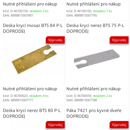
Nutné přihlášení pro nákup
Nutné přihlášení pro nákup
kód: D 46700159,
skladem 3 ks
kód: D 46700100,
skladem 7 ks
EAN: 8888815007801
EAN: 8888815007795
Deska krycí mosaz BTS 84 P-L
Deska krycí nerez BTS 75 P-L
DOPRODEJ
DOPRODEJ
Výprodej
Výprodej
Nutné přihlášení pro nákup
Nutné přihlášení pro nákup
kód: D 46700023,
skladem 4 ks
kód: D 46700059,
skladem 2 ks
EAN: 8888815007771
EAN: 8888815007788
Deska krycí nerez BTS 80 P-L
Páka 7421 pro kyvné dveře
DOPRODEJ
DOPRODEJ
Výprodej
Výprodej