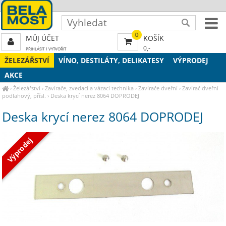
0
MŮJ ÚČET
KOŠÍK
0,-
PŘIHLÁSIT
|
VYTVOŘIT
ŽELEZÁŘSTVÍ
VÍNO, DESTILÁTY, DELIKATESY
VÝPRODEJ
AKCE
›
Železářství
›
Zavírače, zvedací a vázací technika
›
Zavírače dveřní
›
Zavírač dveřní
podlahový, přísl.
›
Deska krycí nerez 8064 DOPRODEJ
Deska krycí nerez 8064 DOPRODEJ
Výprodej