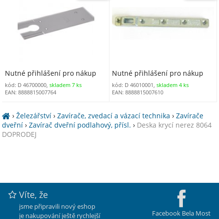
Nutné přihlášení pro nákup
Nutné přihlášení pro nákup
kód: D 46700000,
skladem 7 ks
kód: D 46010001,
skladem 4 ks
EAN: 8888815007764
EAN: 8888815007610
›
Železářství
›
Zavírače, zvedací a vázací technika
›
Zavírače
dveřní
›
Zavírač dveřní podlahový, přísl.
›
Deska krycí nerez 8064
DOPRODEJ
Víte, že
jsme připravili nový eshop
Facebook Bela Most
je nakupování ještě rychlejší