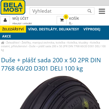
0
MŮJ ÚČET
KOŠÍK
0,-
PŘIHLÁSIT
|
VYTVOŘIT
ŽELEZÁŘSTVÍ
VÍNO, DESTILÁTY, DELIKATESY
VÝPRODEJ
AKCE
›
Železářství
›
Žebříky, manipul.technika, kolečka
›
Kolečka, kluzáky
›
Kolečka
ostatní, příslušenství
›
Duše + plášť sada 200 x 50 2PR DIN 7768 60/20 D301 DELI 100
kg
Duše + plášť sada 200 x 50 2PR DIN
7768 60/20 D301 DELI 100 kg