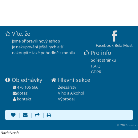
Víte, že
jsme připravili nový eshop
Facebook Bela Most
je nakupování ještě rychlejší
Pro info
nakoupíte také pohodlně z mobilu
Sdílet stránku
F.A.Q.
GDPR
Objednávky
Hlavní sekce
476 106 666
Železářství
dotaz
Víno a Alkohol
kontakt
Výprodej
|
|
|
© 2026 Insion
Navštívené: