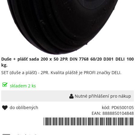
Duše + plášť sada 200 x 50 2PR DIN 7768 60/20 D301 DELI 100
kg.
SET (duše a plášť) - 2PR. Kvalita pláště je PROFI značky DELI.
skladem 2 ks
Nutné přihlášení pro nákup
do oblíbených
kód: PD6500105
EAN: 8888850104848
*8888850104848*