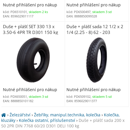
Nutné přihlášení pro nákup
Nutné přihlášení pro nákup
kód: PD6510101,
skladem 2 ks
kód: PD6500497,
skladem 3 sd
EAN: 8596029011117
EAN: 8888850099328
Duše + plášť SET 330 13 x
Duše + plášť sada 12 1/2 x 2
3.50-6 4PR TR D301 150 kg
1/4 (2.25 - 8) 62 - 203
AV35/Schrader DELI 50 kg
Nutné přihlášení pro nákup
Nutné přihlášení pro nákup
kód: PDX650051,
skladem 3 sd
kód: PD6509102,
skladem 5 sd
EAN: 8888850101182
EAN: 8596029011377
›
Železářství
›
Žebříky, manipul.technika, kolečka
›
Kolečka,
kluzáky
›
Kolečka ostatní, příslušenství
›
Duše + plášť sada 200 x
50 2PR DIN 7768 60/20 D301 DELI 100 kg