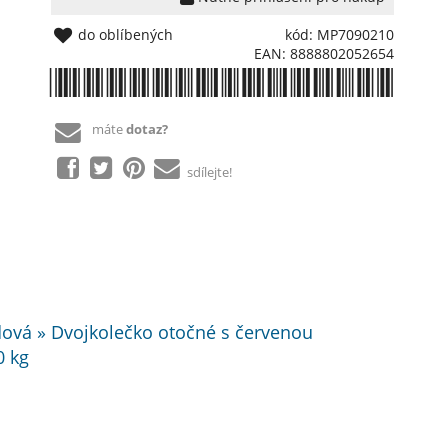
do oblíbených
kód: MP7090210
EAN: 8888802052654
*8888802052654*
máte
dotaz?
sdílejte!
zdová » Dvojkolečko otočné s červenou
0 kg