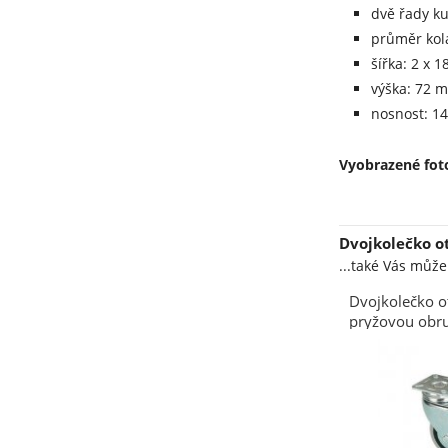
dvě řady ku
průměr kol
šířka: 2 x 
výška: 72 
nosnost: 14
Vyobrazené foto
Dvojkolečko o
...také Vás můž
Dvojkolečko o
pryžovou obr
2x075/GLP, 75
nosnost 80 kg