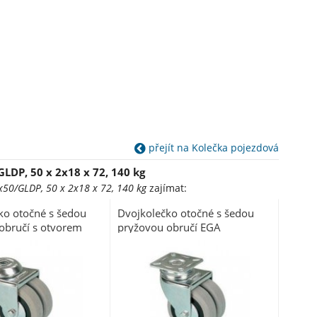
přejít na Kolečka pojezdová
LDP, 50 x 2x18 x 72, 140 kg
x50/GLDP, 50 x 2x18 x 72, 140 kg
zajímat:
ko otočné s šedou
Dvojkolečko otočné s šedou
obručí s otvorem
pryžovou obručí EGA
/QLP, 50 x 2x18 x
2x050/GLP
st 60 kg