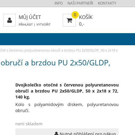
INFO
NAŠI PARTNEŘI
KONTAKTY
0
MŮJ ÚČET
KOŠÍK
0,-
PŘIHLÁSIT
|
VYTVOŘIT
čné s červenou polyuretanovou obručí a brzdou PU 2x50/GLDP, 50 x 2x18 x
 obručí a brzdou PU 2x50/GLDP,
Dvojkolečko otočné s červenou polyuretanovou
obručí a brzdou PU 2x50/GLDP, 50 x 2x18 x 72,
140 kg.
Kolo s polyamidovým diskem, polyuretanovou
obručí.
není skladem
Nutné přihlášení pro nákup