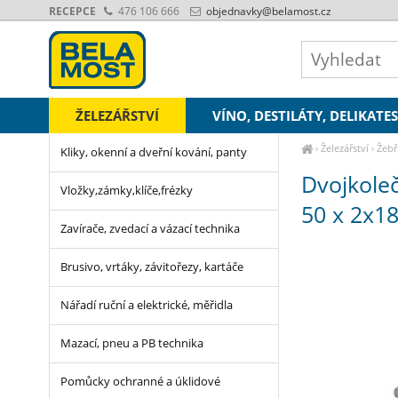
RECEPCE
476 106 666
objednavky
@belamost.cz
ŽELEZÁŘSTVÍ
VÍNO, DESTILÁTY, DELIKATE
›
Železářství
›
Žebř
Kliky, okenní a dveřní kování, panty
72, 140 kg
Dvojkole
Vložky,zámky,klíče,frézky
50 x 2x18
Zavírače, zvedací a vázací technika
Brusivo, vrtáky, závitořezy, kartáče
Nářadí ruční a elektrické, měřidla
Mazací, pneu a PB technika
Pomůcky ochranné a úklidové