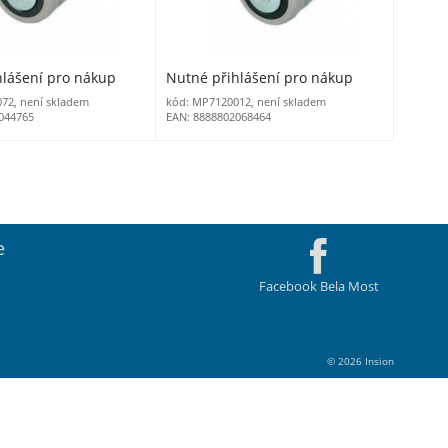
hlášení pro nákup
Nutné přihlášení pro nákup
72, není skladem
kód: MP7120012, není skladem
044765
EAN: 8888802068464
e
Facebook Bela Most
© 2026 Insion