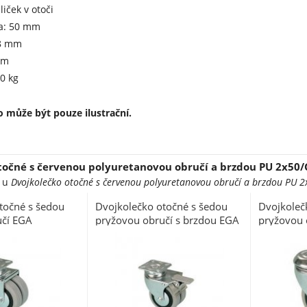
liček v otoči
a: 50 mm
18 mm
mm
0 kg
 může být pouze ilustrační.
točné s červenou polyuretanovou obručí a brzdou PU 2x50/G
e u
Dvojkolečko otočné s červenou polyuretanovou obručí a brzdou PU 2
točné s šedou
Dvojkolečko otočné s šedou
Dvojkoleč
učí EGA
pryžovou obručí s brzdou EGA
pryžovou 
 x 2x24 x 102,
2 x 075/GLDP, 75 x 2x24 x
EGA 2x050
102, nosnost 80 kg
72, nosno