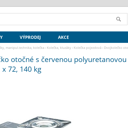
SY
VÝPRODEJ
AKCE
íky, manipul.technika, kolečka
›
Kolečka, kluzáky
›
Kolečka pojezdová
›
Dvojkolečko oto
čko otočné s červenou polyuretanovou
 x 72, 140 kg