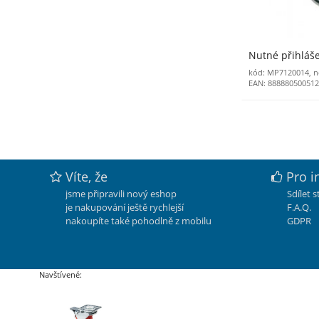
Nutné přihláš
kód: MP7120014, n
EAN: 88888050051
Víte, že
Pro i
jsme připravili nový eshop
Sdílet 
je nakupování ještě rychlejší
F.A.Q.
nakoupíte také pohodlně z mobilu
GDPR
Navštívené: