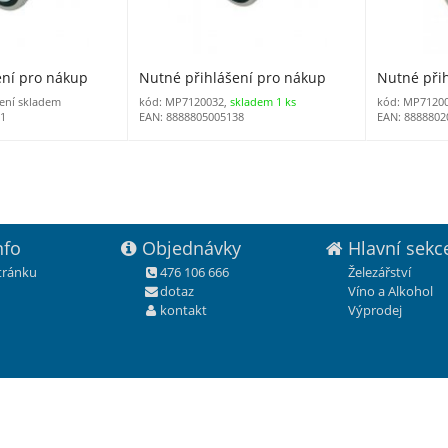
ení pro nákup
Nutné přihlášení pro nákup
Nutné při
ení skladem
kód: MP7120032,
skladem 1 ks
kód: MP71200
21
EAN: 8888805005138
EAN: 8888802
nfo
Objednávky
Hlavní sekc
stránku
476 106 666
Železářství
dotaz
Víno a Alkohol
kontakt
Výprodej