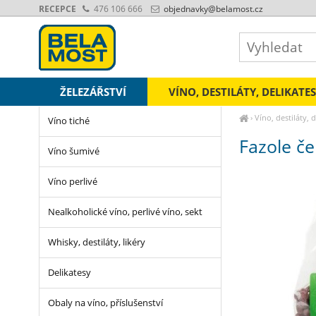
RECEPCE
476 106 666
objednavky
@belamost.cz
ŽELEZÁŘSTVÍ
VÍNO, DESTILÁTY, DELIKATE
›
Víno, destiláty, 
Víno tiché
Fazole č
Víno šumivé
Víno perlivé
Nealkoholické víno, perlivé víno, sekt
Whisky, destiláty, likéry
Delikatesy
Obaly na víno, příslušenství