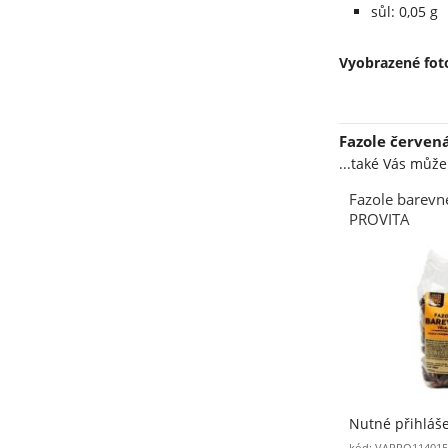
sůl: 0,05 g
Vyobrazené foto
Fazole červen
...také Vás můž
Fazole barevn
PROVITA
Nutné přihláš
kód: VAPRO114015