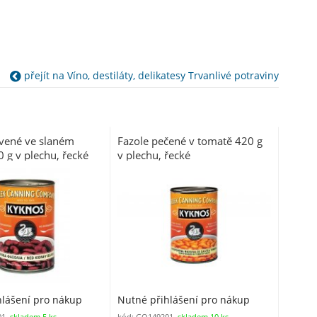
přejít na Víno, destiláty, delikatesy Trvanlivé potraviny
rvené ve slaném
Fazole pečené v tomatě 420 g
 g v plechu, řecké
v plechu, řecké
hlášení pro nákup
Nutné přihlášení pro nákup
01,
skladem 5 ks
kód: GQ149201,
skladem 10 ks