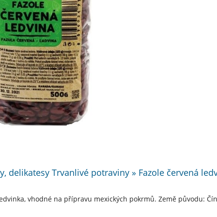
ty, delikatesy Trvanlivé potraviny » Fazole červená le
ledvinka, vhodné na přípravu mexických pokrmů. Země původu: Čín