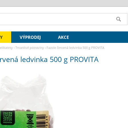
SY
VÝPRODEJ
AKCE
delikatesy
›
Trvanlivé potraviny
›
Fazole červená ledvinka 500 g PROVITA
ervená ledvinka 500 g PROVITA