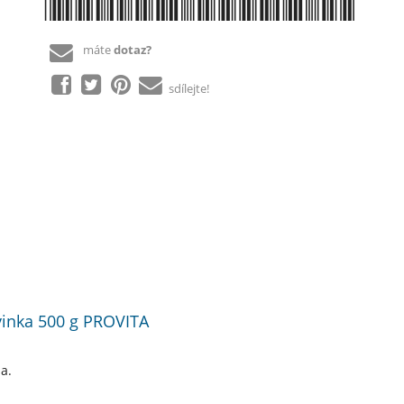
*8594034770234*
máte
dotaz?
sdílejte!
dvinka 500 g PROVITA
a.