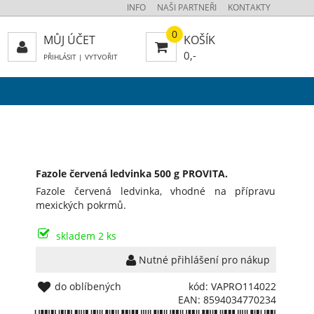
INFO
NAŠI PARTNEŘI
KONTAKTY
0
MŮJ ÚČET
KOŠÍK
0,-
PŘIHLÁSIT
|
VYTVOŘIT
Fazole červená ledvinka 500 g PROVITA.
Fazole červená ledvinka, vhodné na přípravu
mexických pokrmů.
skladem 2 ks
Nutné přihlášení pro nákup
do oblíbených
kód: VAPRO114022
EAN: 8594034770234