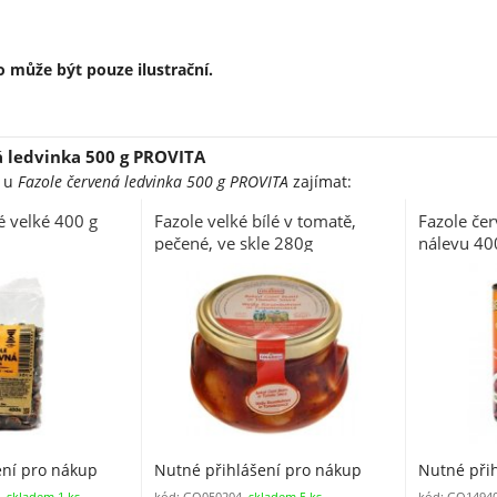
 může být pouze ilustrační.
á ledvinka 500 g PROVITA
e u
Fazole červená ledvinka 500 g PROVITA
zajímat:
é velké 400 g
Fazole velké bílé v tomatě,
Fazole če
pečené, ve skle 280g
nálevu 400
ení pro nákup
Nutné přihlášení pro nákup
Nutné při
,
skladem 1 ks
kód: GQ050204,
skladem 5 ks
kód: GQ1494