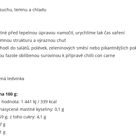
 suchu, temnu a chladu
utné před tepelnou úpravou namočit, urychlíme tak čas vaření
emnou strukturu a výraznou chuť
hodí do salátů, polévek, zeleninových směsí nebo pikantnějších p
ou fazole oblíbenou surovinou k přípravě chilli con carne
ená ledvinka
na 100 g:
 hodnota: 1 441 kJ / 339 kcal
; nasycené mastné kyseliny: 0,1 g
9 g; z toho cukry: 4,1 g
7 g
1 g