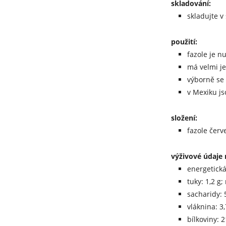
skladování:
skladujte v
použití:
fazole je n
má velmi j
výborně se 
v Mexiku js
složení:
fazole červ
výživové údaje 
energetická
tuky: 1,2 g
sacharidy: 5
vláknina: 3,
bílkoviny: 2