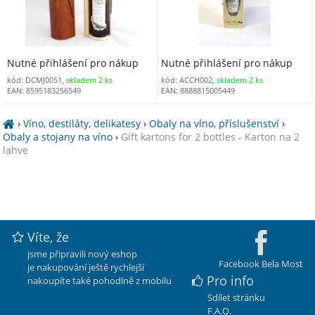
Nutné přihlášení pro nákup
Nutné přihlášení pro nákup
kód: DCMJ0051,
skladem 2 ks
kód: ACCH002,
skladem 2 ks
EAN: 8595183256549
EAN: 8888815005449
›
Víno, destiláty, delikatesy
›
Obaly na víno, příslušenství
›
Obaly a stojany na víno
›
Gift kartons for 2 bottles - Karton na 2
lahve
Víte, že
jsme připravili nový eshop
Facebook Bela Most
je nakupování ještě rychlejší
Pro info
nakoupíte také pohodlně z mobilu
Sdílet stránku
F.A.Q.