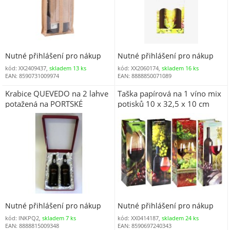
Nutné přihlášení pro nákup
Nutné přihlášení pro nákup
kód: XX2409437,
skladem 13 ks
kód: XX2060174,
skladem 16 ks
EAN: 8590731009974
EAN: 8888850071089
Krabice QUEVEDO na 2 lahve
Taška papírová na 1 víno mix
potažená na PORTSKÉ
potisků 10 x 32,5 x 10 cm
Nutné přihlášení pro nákup
Nutné přihlášení pro nákup
kód: INKPQ2,
skladem 7 ks
kód: XX0414187,
skladem 24 ks
EAN: 8888815009348
EAN: 8590697240343