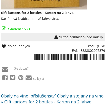
Gift kartons for 2 bottles - Karton na 2 lahve.
Kartónová krabice na dvě lahve vína.
skladem 15 ks
Nutné přihlášení pro nákup
do oblíbených
kód: QUGK
EAN: 8888802027379
*8888802027379*
máte
dotaz?
sdílejte!
Obaly na víno, příslušenství Obaly a stojany na víno
» Gift kartons for 2 bottles - Karton na 2 lahve