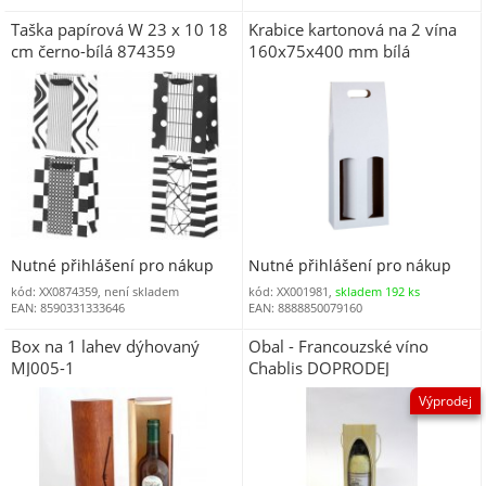
Taška papírová W 23 x 10 18
Krabice kartonová na 2 vína
cm černo-bílá 874359
160x75x400 mm bílá
Nutné přihlášení pro nákup
Nutné přihlášení pro nákup
kód: XX0874359, není skladem
kód: XX001981,
skladem 192 ks
EAN: 8590331333646
EAN: 8888850079160
Box na 1 lahev dýhovaný
Obal - Francouzské víno
MJ005-1
Chablis DOPRODEJ
Výprodej