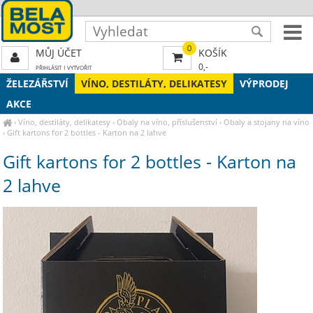
0
MŮJ ÚČET
KOŠÍK
0,-
PŘIHLÁSIT
|
VYTVOŘIT
ŽELEZÁŘSTVÍ
VÍNO, DESTILÁTY, DELIKATESY
VÝPRODEJ
AKCE
›
Víno, destiláty, delikatesy
›
Obaly na víno, příslušenství
›
Obaly a stojany na víno
›
Gift kartons for 2 bottles - Karton na 2 lahve
Gift kartons for 2 bottles - Karton na
2 lahve