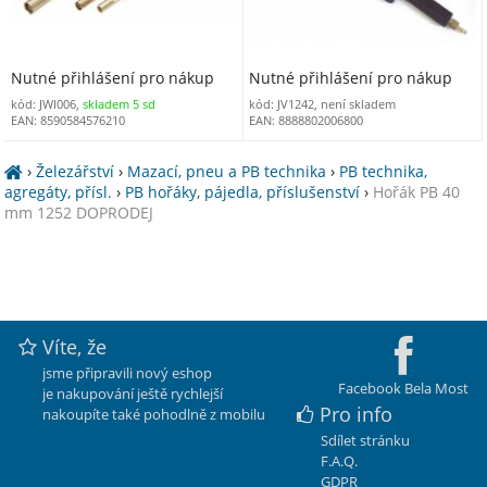
Nutné přihlášení pro nákup
Nutné přihlášení pro nákup
kód: JWI006,
skladem 5 sd
kód: JV1242, není skladem
EAN: 8590584576210
EAN: 8888802006800
›
Železářství
›
Mazací, pneu a PB technika
›
PB technika,
agregáty, přísl.
›
PB hořáky, pájedla, příslušenství
›
Hořák PB 40
mm 1252 DOPRODEJ
Víte, že
jsme připravili nový eshop
Facebook Bela Most
je nakupování ještě rychlejší
Pro info
nakoupíte také pohodlně z mobilu
Sdílet stránku
F.A.Q.
GDPR