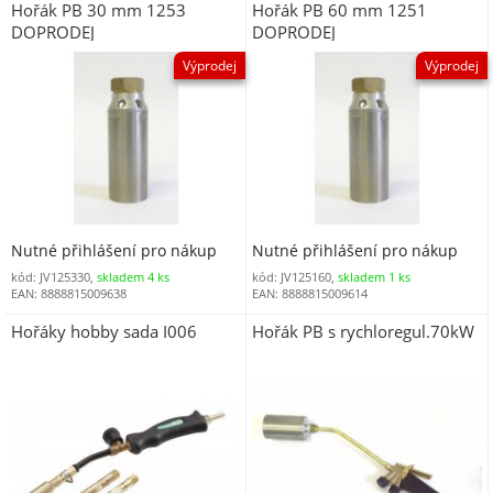
Hořák PB 30 mm 1253
Hořák PB 60 mm 1251
DOPRODEJ
DOPRODEJ
Výprodej
Výprodej
Nutné přihlášení pro nákup
Nutné přihlášení pro nákup
kód: JV125330,
skladem 4 ks
kód: JV125160,
skladem 1 ks
EAN: 8888815009638
EAN: 8888815009614
Hořáky hobby sada I006
Hořák PB s rychloregul.70kW