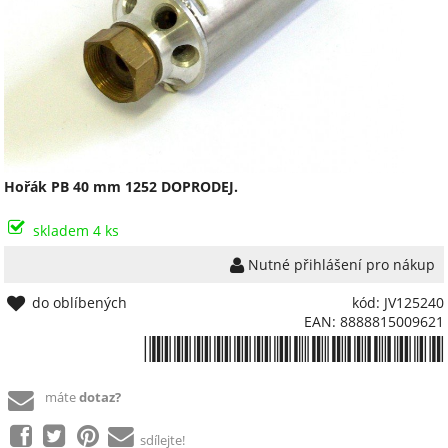
Hořák PB 40 mm 1252 DOPRODEJ.
skladem 4 ks
Nutné přihlášení pro nákup
do oblíbených
kód: JV125240
EAN: 8888815009621
*8888815009621*
máte
dotaz?
sdílejte!