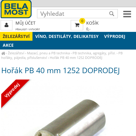
0
MŮJ ÚČET
KOŠÍK
0,-
PŘIHLÁSIT
|
VYTVOŘIT
ŽELEZÁŘSTVÍ
VÍNO, DESTILÁTY, DELIKATESY
VÝPRODEJ
AKCE
›
Železářství
›
Mazací, pneu a PB technika
›
PB technika, agregáty, přísl.
›
PB
hořáky, pájedla, příslušenství
›
Hořák PB 40 mm 1252 DOPRODEJ
Hořák PB 40 mm 1252 DOPRODEJ
Výprodej