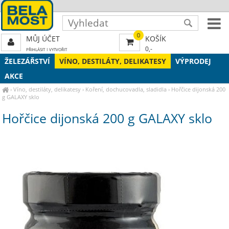
0
MŮJ ÚČET
KOŠÍK
0,-
PŘIHLÁSIT
|
VYTVOŘIT
ŽELEZÁŘSTVÍ
VÍNO, DESTILÁTY, DELIKATESY
VÝPRODEJ
AKCE
›
Víno, destiláty, delikatesy
›
Koření, dochucovadla, sladidla
›
Hořčice dijonská 200
g GALAXY sklo
Hořčice dijonská 200 g GALAXY sklo