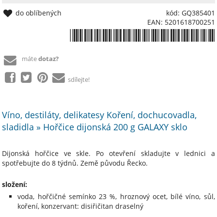
do oblíbených
kód: GQ385401
EAN: 5201618700251
*5201618700251*
máte
dotaz?
sdílejte!
Víno, destiláty, delikatesy Koření, dochucovadla,
sladidla » Hořčice dijonská 200 g GALAXY sklo
Dijonská hořčice ve skle. Po otevření skladujte v lednici a
spotřebujte do 8 týdnů. Země původu Řecko.
složení:
voda, hořčičné semínko 23 %, hroznový ocet, bílé víno, sůl,
koření, konzervant: disiřičitan draselný