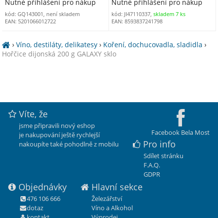
Nutné přihlášení pro nákup
Nutné přihlášení pro nákup
kód: GQ143001, není skladem
kód: JI47110337,
skladem 7 ks
EAN: 5201066012722
EAN: 8593837241798
›
Víno, destiláty, delikatesy
›
Koření, dochucovadla, sladidla
›
Hořčice dijonská 200 g GALAXY sklo
Víte, že
jsme připravili nový eshop
Facebook Bela Most
je nakupování ještě rychlejší
Pro info
nakoupíte také pohodlně z mobilu
Sdílet stránku
F.A.Q.
GDPR
Objednávky
Hlavní sekce
476 106 666
Železářství
dotaz
Víno a Alkohol
kontakt
Výprodej