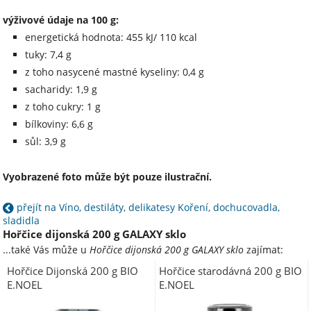
výživové údaje na 100 g:
energetická hodnota: 455 kJ/ 110 kcal
tuky: 7,4 g
z toho nasycené mastné kyseliny: 0,4 g
sacharidy: 1,9 g
z toho cukry: 1 g
bílkoviny: 6,6 g
sůl: 3,9 g
Vyobrazené foto může být pouze ilustrační.
přejít na Víno, destiláty, delikatesy Koření, dochucovadla,
sladidla
Hořčice dijonská 200 g GALAXY sklo
...také Vás může u
Hořčice dijonská 200 g GALAXY sklo
zajímat:
Hořčice Dijonská 200 g BIO
Hořčice starodávná 200 g BIO
E.NOEL
E.NOEL