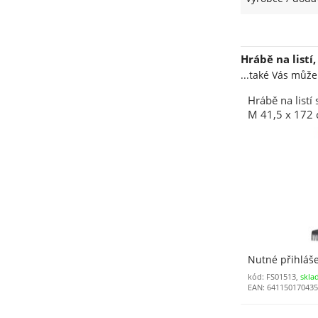
Hrábě na listí
...také Vás můž
Hrábě na listí
M 41,5 x 172
FISKARS
Nutné přihláš
kód: FS01513,
skla
EAN: 64115017043