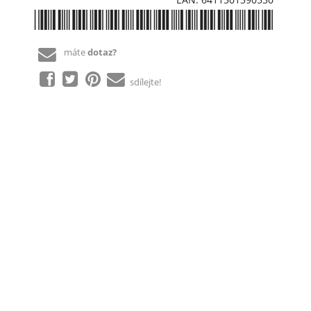
*6411501390530*
máte
dotaz?
sdílejte!