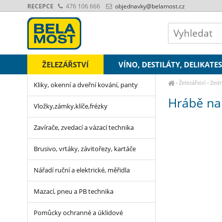
RECEPCE
476 106 666
objednavky
@belamost.cz
ŽELEZÁŘSTVÍ
VÍNO, DESTILÁTY, DELIKATE
›
Železářství
›
Zedn
Kliky, okenní a dveřní kování, panty
Hrábě na 
Vložky,zámky,klíče,frézky
Zavírače, zvedací a vázací technika
Brusivo, vrtáky, závitořezy, kartáče
Nářadí ruční a elektrické, měřidla
Mazací, pneu a PB technika
Pomůcky ochranné a úklidové