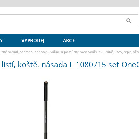
SY
VÝPRODEJ
AKCE
ické nářadí, zahrada, nádoby
›
Nářadí a pomůcky hospodářské
›
Hrábě, kosy, srpy, přís
listí, koště, násada L 1080715 set OneC