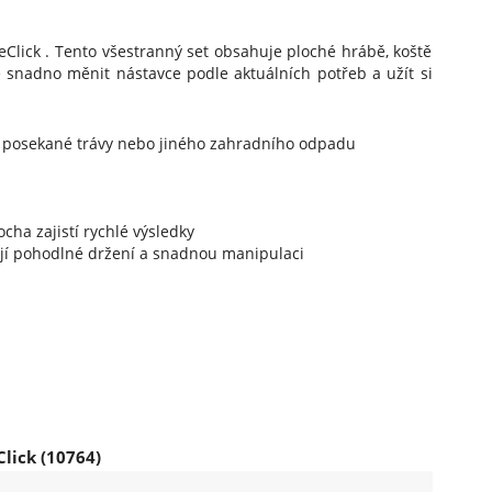
Click . Tento všestranný set obsahuje ploché hrábě, koště
 snadno měnit nástavce podle aktuálních potřeb a užít si
tí, posekané trávy nebo jiného zahradního odpadu
cha zajistí rychlé výsledky
ují pohodlné držení a snadnou manipulaci
lick (10764)