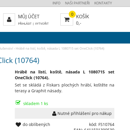
INFO
NAŠI PARTNEŘI
KONTAKTY
0
MŮJ ÚČET
KOŠÍK
0,-
PŘIHLÁSIT
|
VYTVOŘIT
lušenství
›
Hrábě na listí, koště, násada L 1080715 set OneClick (10764)
lick (10764)
Hrábě na listí, koště, násada L 1080715 set
OneClick (10764).
Set se skládá z Fiskars plochých hrábí, koštěte na
terasy a Graphit násady.
skladem 1 ks
Nutné přihlášení pro nákup
do oblíbených
kód: FS10764
EAN: 6411501390530