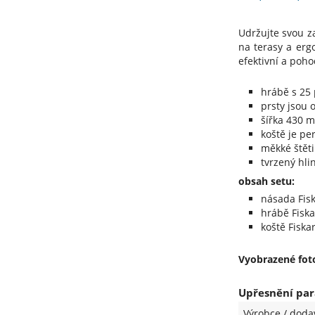
Udržujte svou z
na terasy a erg
efektivní a poh
hrábě s 25 
prsty jsou 
šířka 430 
koště je pe
měkké štěti
tvrzený hli
obsah setu:
násada Fisk
hrábě Fiska
koště Fiska
Vyobrazené foto
Upřesnění para
Výrobce / doda