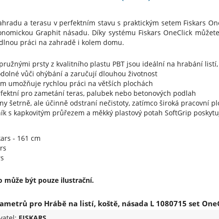
ahradu a terasu v perfektním stavu s praktickým setem Fiskars One
onomickou Graphit násadu. Díky systému Fiskars OneClick můžete
odlnou práci na zahradě i kolem domu.
pružnými prsty z kvalitního plastu PBT jsou ideální na hrabání lis
odolné vůči ohýbání a zaručují dlouhou životnost
mm umožňuje rychlou práci na větších plochách
rfektní pro zametání teras, palubek nebo betonových podlah
ny šetrně, ale účinně odstraní nečistoty, zatímco široká pracovní plo
ník s kapkovitým průřezem a měkký plastový potah SoftGrip poskyt
ars - 161 cm
rs
rs
 může být pouze ilustrační.
metrů pro Hrábě na listí, koště, násada L 1080715 set OneC
vatel:
FISKARS