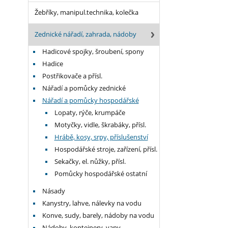
Žebříky, manipul.technika, kolečka
Zednické nářadí, zahrada, nádoby
Hadicové spojky, šroubení, spony
Hadice
Postřikovače a přísl.
Nářadí a pomůcky zednické
Nářadí a pomůcky hospodářské
Lopaty, rýče, krumpáče
Motyčky, vidle, škrabáky, přísl.
Hrábě, kosy, srpy, příslušenství
Hospodářské stroje, zařízení, přísl.
Sekačky, el. nůžky, přísl.
Pomůcky hospodářské ostatní
Násady
Kanystry, lahve, nálevky na vodu
Konve, sudy, barely, nádoby na vodu
Nádoby, kontejnery, vany