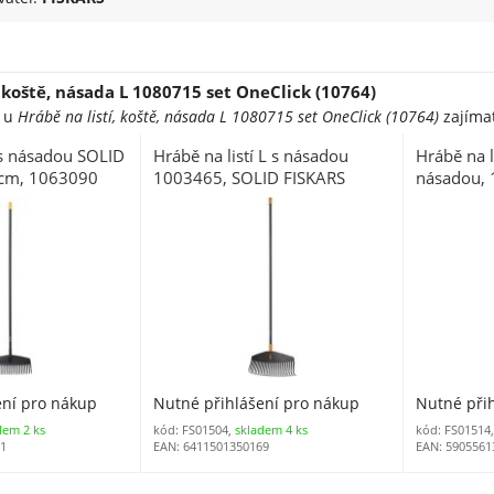
, koště, násada L 1080715 set OneClick (10764)
e u
Hrábě na listí, koště, násada L 1080715 set OneClick (10764)
zajímat
 s násadou SOLID
Hrábě na listí L s násadou
Hrábě na l
 cm, 1063090
1003465, SOLID FISKARS
násadou, 
ení pro nákup
Nutné přihlášení pro nákup
Nutné při
dem 2 ks
kód: FS01504,
skladem 4 ks
kód: FS01514
51
EAN: 6411501350169
EAN: 5905561