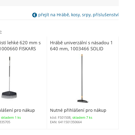
přejít na Hrábě, kosy, srpy, příslušenství
:
istí lehké 620 mm s
Hrábě univerzální s násadou 1
1000660 FISKARS
640 mm, 1003466 SOLID
FISKARS
hlášení pro nákup
Nutné přihlášení pro nákup
,
skladem 1 ks
kód: FS01508,
skladem 7 ks
335705
EAN: 6411501350664