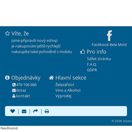
Víte, že
jsme připravili nový eshop
Facebook Bela Most
je nakupování ještě rychlejší
Pro info
nakoupíte také pohodlně z mobilu
Sdílet stránku
F.A.Q.
GDPR
Objednávky
Hlavní sekce
476 106 666
Železářství
dotaz
Víno a Alkohol
kontakt
Výprodej
|
|
|
© 2026 Insion
Navštívené: