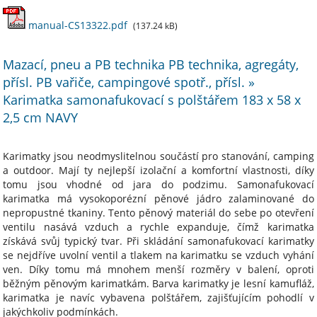
manual-CS13322.pdf
(137.24 kB)
Mazací, pneu a PB technika PB technika, agregáty,
přísl. PB vařiče, campingové spotř., přísl. »
Karimatka samonafukovací s polštářem 183 x 58 x
2,5 cm NAVY
Karimatky jsou neodmyslitelnou součástí pro stanování, camping
a outdoor. Mají ty nejlepší izolační a komfortní vlastnosti, díky
tomu jsou vhodné od jara do podzimu. Samonafukovací
karimatka má vysokoporézní pěnové jádro zalaminované do
nepropustné tkaniny. Tento pěnový materiál do sebe po otevření
ventilu nasává vzduch a rychle expanduje, čímž karimatka
získává svůj typický tvar. Při skládání samonafukovací karimatky
se nejdříve uvolní ventil a tlakem na karimatku se vzduch vyhání
ven. Díky tomu má mnohem menší rozměry v balení, oproti
běžným pěnovým karimatkám. Barva karimatky je lesní kamufláž,
karimatka je navíc vybavena polštářem, zajišťujícím pohodlí v
jakýchkoliv podmínkách.