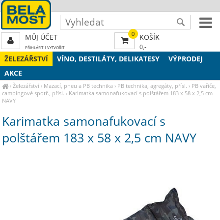
0
MŮJ ÚČET
KOŠÍK
0,-
PŘIHLÁSIT
|
VYTVOŘIT
ŽELEZÁŘSTVÍ
VÍNO, DESTILÁTY, DELIKATESY
VÝPRODEJ
AKCE
›
Železářství
›
Mazací, pneu a PB technika
›
PB technika, agregáty, přísl.
›
PB vařiče,
campingové spotř., přísl.
›
Karimatka samonafukovací s polštářem 183 x 58 x 2,5 cm
NAVY
Karimatka samonafukovací s
polštářem 183 x 58 x 2,5 cm NAVY