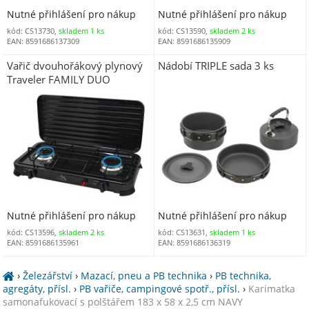
Nutné přihlášení pro nákup
Nutné přihlášení pro nákup
kód: CS13730,
skladem 1 ks
kód: CS13590,
skladem 2 ks
EAN: 8591686137309
EAN: 8591686135909
Vařič dvouhořákový plynový
Nádobí TRIPLE sada 3 ks
Traveler FAMILY DUO
Nutné přihlášení pro nákup
Nutné přihlášení pro nákup
kód: CS13596,
skladem 2 ks
kód: CS13631,
skladem 1 ks
EAN: 8591686135961
EAN: 8591686136319
›
Železářství
›
Mazací, pneu a PB technika
›
PB technika,
agregáty, přísl.
›
PB vařiče, campingové spotř., přísl.
›
Karimatka
samonafukovací s polštářem 183 x 58 x 2,5 cm NAVY