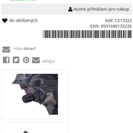
Nutné přihlášení pro nákup
do oblíbených
kód: CS13322
EAN: 8591686133226
*8591686133226*
máte
dotaz?
sdílejte!