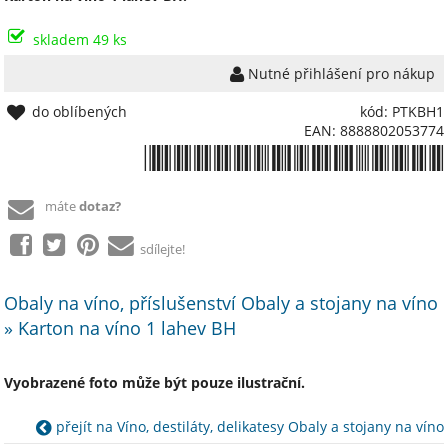
skladem 49 ks
Nutné přihlášení pro nákup
do oblíbených
kód: PTKBH1
EAN: 8888802053774
*8888802053774*
máte
dotaz?
sdílejte!
Obaly na víno, příslušenství Obaly a stojany na víno
» Karton na víno 1 lahev BH
Vyobrazené foto může být pouze ilustrační.
přejít na Víno, destiláty, delikatesy Obaly a stojany na víno