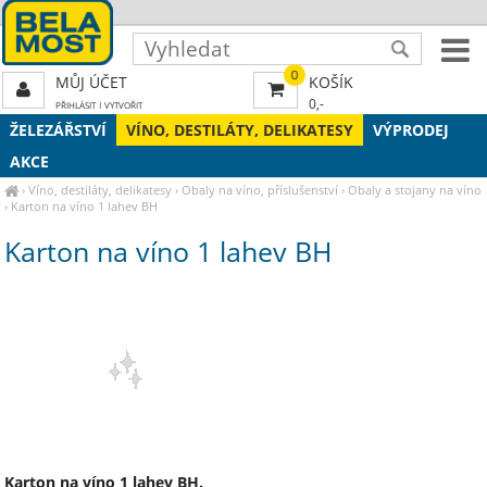
0
MŮJ ÚČET
KOŠÍK
0,-
PŘIHLÁSIT
|
VYTVOŘIT
ŽELEZÁŘSTVÍ
VÍNO, DESTILÁTY, DELIKATESY
VÝPRODEJ
AKCE
›
Víno, destiláty, delikatesy
›
Obaly na víno, příslušenství
›
Obaly a stojany na víno
›
Karton na víno 1 lahev BH
Karton na víno 1 lahev BH
Karton na víno 1 lahev BH.