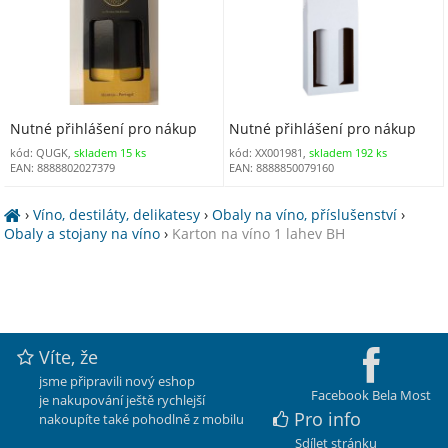
Nutné přihlášení pro nákup
Nutné přihlášení pro nákup
kód: QUGK,
skladem 15 ks
kód: XX001981,
skladem 192 ks
EAN: 8888802027379
EAN: 8888850079160
›
Víno, destiláty, delikatesy
›
Obaly na víno, příslušenství
›
Obaly a stojany na víno
›
Karton na víno 1 lahev BH
Víte, že
jsme připravili nový eshop
Facebook Bela Most
je nakupování ještě rychlejší
Pro info
nakoupíte také pohodlně z mobilu
Sdílet stránku