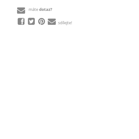
máte
dotaz?
sdílejte!