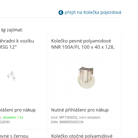
přejít na Kolečka pojezdová
 kg
zajímat:
áhradní k vozíku
Kolečko pevné polyamidové
MSG 12"
NNR 100A/FI, 100 x 40 x 128,
nosnost 180 kg
hlášení pro nákup
Nutné přihlášení pro nákup
1,
skladem 1 ks
kód: MP7360032, není skladem
028581
EAN: 8888805005534
evné s černou
Kolečko otočné polyamidové