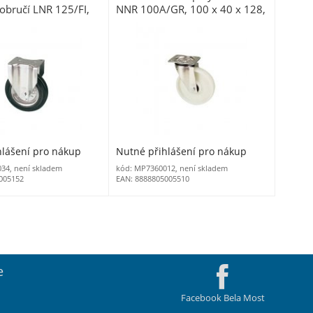
bručí LNR 125/FI,
NNR 100A/GR, 100 x 40 x 128,
5 x 155, nosnost 100
nosnost 180 kg
hlášení pro nákup
Nutné přihlášení pro nákup
34, není skladem
kód: MP7360012, není skladem
005152
EAN: 8888805005510
e
Facebook Bela Most