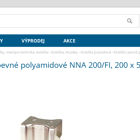
SY
VÝPRODEJ
AKCE
íky, manipul.technika, kolečka
›
Kolečka, kluzáky
›
Kolečka pojezdová
›
Kolečko pevné p
pevné polyamidové NNA 200/FI, 200 x 5