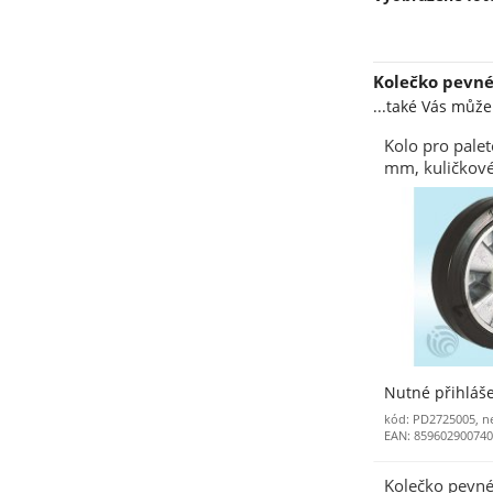
Kolečko pevné
...také Vás můž
Kolo pro pale
mm, kuličkové
Nutné přihláš
kód: PD2725005, n
EAN: 85960290074
Kolečko pevné