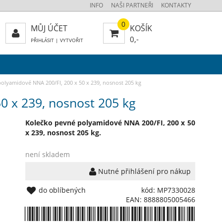
INFO
NAŠI PARTNEŘI
KONTAKTY
0
MŮJ ÚČET
KOŠÍK
0,-
PŘIHLÁSIT
|
VYTVOŘIT
olyamidové NNA 200/FI, 200 x 50 x 239, nosnost 205 kg
0 x 239, nosnost 205 kg
Kolečko pevné polyamidové NNA 200/FI, 200 x 50
x 239, nosnost 205 kg.
není skladem
Nutné přihlášení pro nákup
do oblíbených
kód: MP7330028
EAN: 8888805005466
*8888805005466*