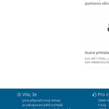
gumovou obru
200 x 50 x 23
kg
Nutné přihláš
kód: MP7170042, n
EAN: 88888020524
Víte, že
Pro i
jsme připravili nový eshop
Sdílet 
je nakupování ještě rychlejší
F.A.Q.