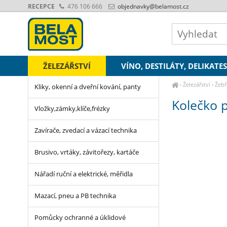
RECEPCE
476 106 666
objednavky
@belamost.cz
ŽELEZÁŘSTVÍ
VÍNO, DESTILÁTY, DELIKATE
›
Železářství
›
Žebř
Kliky, okenní a dveřní kování, panty
Kolečko 
Vložky,zámky,klíče,frézky
Zavírače, zvedací a vázací technika
Brusivo, vrtáky, závitořezy, kartáče
Nářadí ruční a elektrické, měřidla
Mazací, pneu a PB technika
Pomůcky ochranné a úklidové