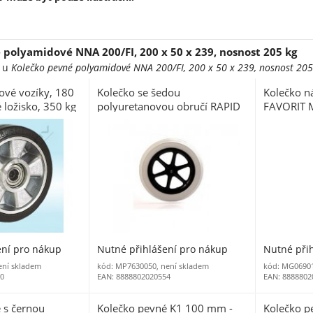
 polyamidové NNA 200/FI, 200 x 50 x 239, nosnost 205 kg
e u
Kolečko pevné polyamidové NNA 200/FI, 200 x 50 x 239, nosnost 205
tové vozíky, 180
Kolečko se šedou
Kolečko n
 ložisko, 350 kg
polyuretanovou obručí RAPID
FAVORIT 
300 A, 300 x 12 x 40, nosnost
50 kg
ení pro nákup
Nutné přihlášení pro nákup
Nutné při
ení skladem
kód: MP7630050, není skladem
kód: MG0690
00
EAN: 8888802020554
EAN: 8888802
 s černou
Kolečko pevné K1 100 mm -
Kolečko p