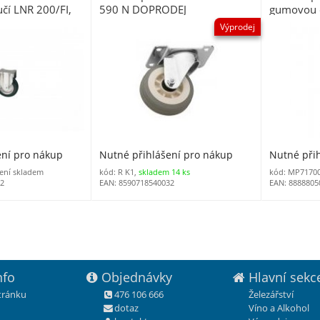
čí LNR 200/FI,
590 N DOPRODEJ
gumovou o
9, nosnost 205
125 x 37,
Výprodej
kg
ení pro nákup
Nutné přihlášení pro nákup
Nutné při
ení skladem
kód: R K1,
skladem 14 ks
kód: MP71700
32
EAN: 8590718540032
EAN: 8888805
nfo
Objednávky
Hlavní sekc
stránku
476 106 666
Železářství
dotaz
Víno a Alkohol