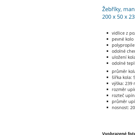
Žebříky, man
200 x 50 x 2
vidlice z p
pevné kolo
polypropile
odolné che
uložení ko
odolné tepl
průměr ko
šířka kola:
výška: 239
rozměr upí
rozteč upín
průměr upí
nosnost: 20
Vyobrazené foto