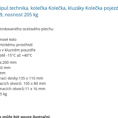
ipul.technika, kolečka Kolečka, kluzáky Kolečka poje
39, nosnost 205 kg
ozinkovaného ocelového plechu
nové kolo
mickému prostředí
la v kluzném pouzdře
otě -15°C až +40°C
la:200 mm
 50 mm
 mm
nací desky:135 x 110 mm
acích otvorů: 105 x 80 mm
nacích otvorů:11 x 16 mm
5 kg
 může být pouze ilustrační.