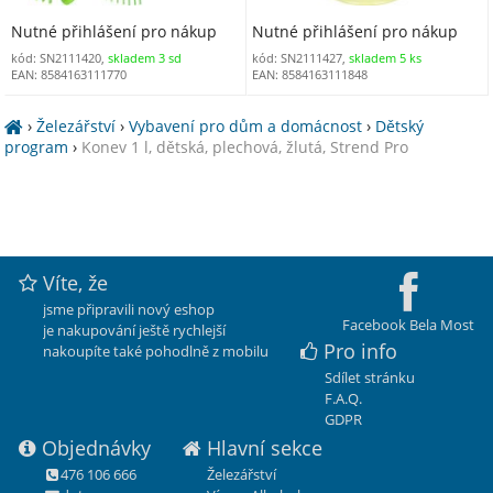
Nutné přihlášení pro nákup
Nutné přihlášení pro nákup
kód: SN2111420,
skladem 3 sd
kód: SN2111427,
skladem 5 ks
EAN: 8584163111770
EAN: 8584163111848
›
Železářství
›
Vybavení pro dům a domácnost
›
Dětský
program
›
Konev 1 l, dětská, plechová, žlutá, Strend Pro
Víte, že
jsme připravili nový eshop
Facebook Bela Most
je nakupování ještě rychlejší
Pro info
nakoupíte také pohodlně z mobilu
Sdílet stránku
F.A.Q.
GDPR
Objednávky
Hlavní sekce
476 106 666
Železářství