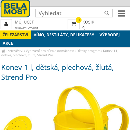
0
MŮJ ÚČET
KOŠÍK
0,-
PŘIHLÁSIT
|
VYTVOŘIT
ŽELEZÁŘSTVÍ
VÍNO, DESTILÁTY, DELIKATESY
VÝPRODEJ
AKCE
›
Železářství
›
Vybavení pro dům a domácnost
›
Dětský program
›
Konev 1 l,
dětská, plechová, žlutá, Strend Pro
Konev 1 l, dětská, plechová, žlutá,
Strend Pro