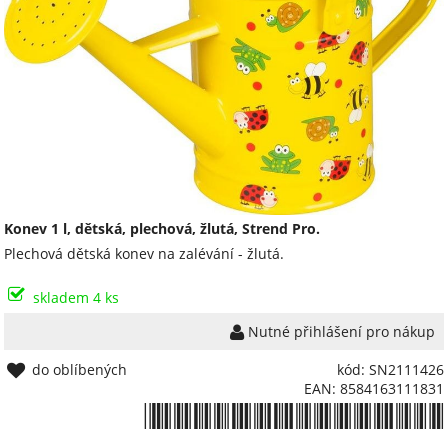
Konev 1 l, dětská, plechová, žlutá, Strend Pro.
Plechová dětská konev na zalévání - žlutá.
skladem 4 ks
Nutné přihlášení pro nákup
do oblíbených
kód: SN2111426
EAN: 8584163111831
*8584163111831*