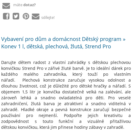
máte
dotaz?
sdílejte!
Vybavení pro dům a domácnost Dětský program »
Konev 1 l, dětská, plechová, žlutá, Strend Pro
Darujte dětem radost z vlastní zahrádky s dětskou plechovou
konvičkou Strend Pro v zářivé žluté barvě. Je to ideální dárek pro
každého malého zahradníka, který touží po vlastním
nářadí. Plechová konstrukce zaručuje vysokou odolnost a
dlouhou životnost, což je důležité pro dětské hračky a nářadí. S
objemem 1,5 litr je konvička dostatečně velká na zalévání, ale
zároveň lehká a snadno ovladatelná pro děti. Pro veselé
zahradničení, žlutá barva je atraktivní a snadno viditelná v
zahradě. Hladké okraje a pevná konstrukce zaručují bezpečné
používání pro nejmenší. Podpořte jejich kreativitu a
zodpovědnost s touto funkční a vizuálně přitažlivou
dětskou konvičkou, která jim přinese hodiny zábavy v zahradě.