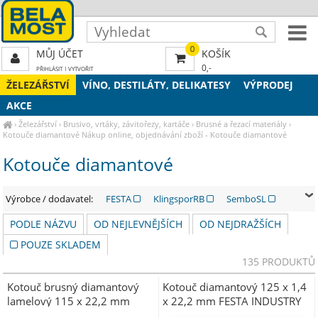
0
MŮJ ÚČET
KOŠÍK
0,-
PŘIHLÁSIT
|
VYTVOŘIT
ŽELEZÁŘSTVÍ
VÍNO, DESTILÁTY, DELIKATESY
VÝPRODEJ
AKCE
›
Železářství
›
Brusivo, vrtáky, závitořezy, kartáče
›
Brusné a řezací materiály
›
Kotouče diamantové
Nákup online, objednávání zboží - Kotouče diamantové
Kotouče diamantové
Výrobce / dodavatel:
FESTA
KlingsporRB
SemboSL
PODLE NÁZVU
OD NEJLEVNĚJŠÍCH
OD NEJDRAŽŠÍCH
POUZE SKLADEM
135 PRODUKTŮ
Kotouč brusný diamantový
Kotouč diamantový 125 x 1,4
lamelový 115 x 22,2 mm
x 22,2 mm FESTA INDUSTRY