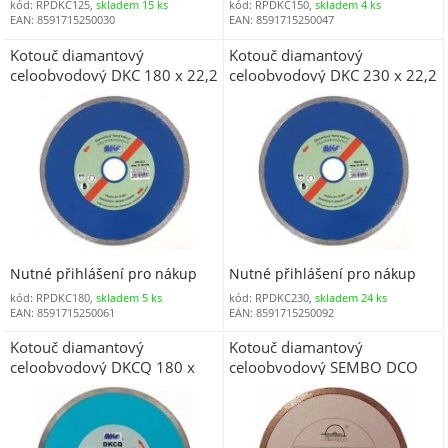
kód: RPDKC125,
skladem 15 ks
kód: RPDKC150,
skladem 4 ks
EAN: 8591715250030
EAN: 8591715250047
Kotouč diamantový
Kotouč diamantový
celoobvodový DKC 180 x 22,2
celoobvodový DKC 230 x 22,2
mm
mm
Nutné přihlášení pro nákup
Nutné přihlášení pro nákup
kód: RPDKC180,
skladem 5 ks
kód: RPDKC230,
skladem 24 ks
EAN: 8591715250061
EAN: 8591715250092
Kotouč diamantový
Kotouč diamantový
celoobvodový DKCQ 180 x
celoobvodový SEMBO DCO
25,4 mm
115 x 1,8 x 5,0 x 22,2 mm