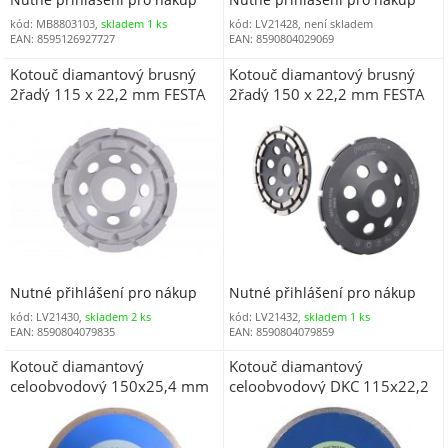
kód: MB8803103,
skladem 1 ks
kód: LV21428, není skladem
EAN: 8595126927727
EAN: 8590804029069
Kotouč diamantový brusný
Kotouč diamantový brusný
2řadý 115 x 22,2 mm FESTA
2řadý 150 x 22,2 mm FESTA
Nutné přihlášení pro nákup
Nutné přihlášení pro nákup
kód: LV21430,
skladem 2 ks
kód: LV21432,
skladem 1 ks
EAN: 8590804079835
EAN: 8590804079859
Kotouč diamantový
Kotouč diamantový
celoobvodový 150x25,4 mm
celoobvodový DKC 115x22,2
mm