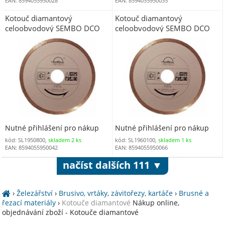
EAN: 8594055950028
EAN: 8594055950035
Kotouč diamantový
Kotouč diamantový
celoobvodový SEMBO DCO
celoobvodový SEMBO DCO
180 x 2,2 x 5,0 x 22,2 mm
230 x 2,4 x 5,0 x 22,2 mm
Nutné přihlášení pro nákup
Nutné přihlášení pro nákup
kód: SL1950800,
skladem 2 ks
kód: SL1960100,
skladem 1 ks
EAN: 8594055950042
EAN: 8594055950066
načíst dalších 111 ▼
›
Železářství
›
Brusivo, vrtáky, závitořezy, kartáče
›
Brusné a
řezací materiály
›
Kotouče diamantové
Nákup online,
objednávání zboží - Kotouče diamantové