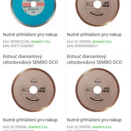
Nutné přihlášení pro nákup
Nutné přihlášení pro nákup
kód: RPDKCQ180,
skladem 1 ks
kód: SL1950500,
skladem 3 ks
EAN: 8591715200967
EAN: 8594055950011
Kotouč diamantový
Kotouč diamantový
celoobvodový SEMBO DCO
celoobvodový SEMBO DCO
125 x 2 x 5,0 x 22,2 mm
150 x 2,2 x 5,0 x 22,2 mm
Nutné přihlášení pro nákup
Nutné přihlášení pro nákup
kód: SL1950600,
skladem 5 ks
kód: SL1950700,
skladem 6 ks