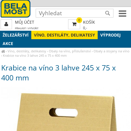
0
MŮJ ÚČET
KOŠÍK
0,-
PŘIHLÁSIT
|
VYTVOŘIT
ŽELEZÁŘSTVÍ
VÍNO, DESTILÁTY, DELIKATESY
VÝPRODEJ
AKCE
›
Víno, destiláty, delikatesy
›
Obaly na víno, příslušenství
›
Obaly a stojany na víno
›
Krabice na víno 3 lahve 245 x 75 x 400 mm
Krabice na víno 3 lahve 245 x 75 x
400 mm