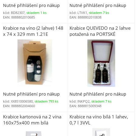
Nutné přihlášení pro nákup
Nutné přihlášení pro nákup
kód: BD82307,
skladem 1 ks
kód: LTVK1,
skladem 7 ks
EAN: 8888802010685
EAN: 8888802010838
Krabice na víno (2 lahve) 148
Krabice QUEVEDO na 2 lahve
x 74 x 329 mm 1.21E
potažená na PORTSKÉ
Nutné přihlášení pro nákup
Nutné přihlášení pro nákup
kód: XX8510006580,
skladem 793 ks
kód: INKPQ2,
skladem 7 ks
EAN: 8888802004660
EAN: 8888815009348
Krabice kartonová na 2 vína
Krabice na víno bílá 1 lahev,
160x75x400 mm bílá
0,7 l 3VVL