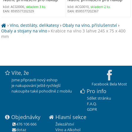
kód: ACG0006,
skladem 3 ks
kód: ACG0010,
skladem 2 ks
EAN: 8595577202329
EAN: 8595577202367
›
Víno, destiláty, delikatesy
›
Obaly na víno, příslušenství
›
Obaly a stojany na víno
›
Krabice na víno 3 lahve 245 x 75 x 400
mm
Víte, že
jsme připravili nový eshop
Facebook Bela Most
je nakupování ještě rychlejší
Pro info
nakoupíte také pohodlně z mobilu
Sdílet stránku
F.A.Q.
GDPR
Objednávky
Hlavní sekce
476 106 666
Železářství
dotaz
Víno a Alkohol