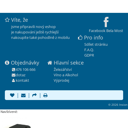
Víte, že
jsme připravili nový eshop
Facebook Bela Most
je nakupování ještě rychlejší
Pro info
nakoupíte také pohodlně z mobilu
Sdílet stránku
F.A.Q.
GDPR
Objednávky
Hlavní sekce
476 106 666
Železářství
dotaz
Víno a Alkohol
kontakt
Výprodej
|
|
|
© 2026 Insion
Navštívené: