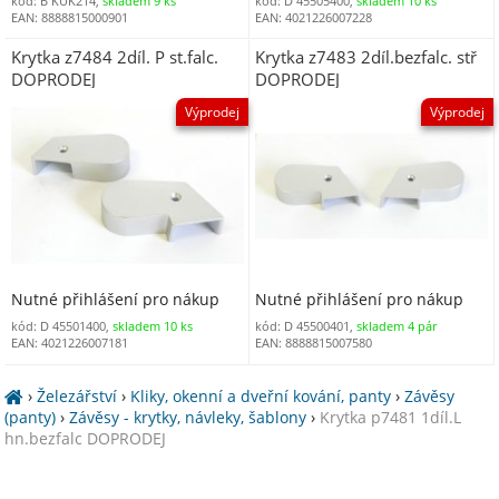
kód: B KUK214,
skladem 9 ks
kód: D 45505400,
skladem 10 ks
EAN: 8888815000901
EAN: 4021226007228
Krytka z7484 2díl. P st.falc.
Krytka z7483 2díl.bezfalc. stř
DOPRODEJ
DOPRODEJ
Výprodej
Výprodej
Nutné přihlášení pro nákup
Nutné přihlášení pro nákup
kód: D 45501400,
skladem 10 ks
kód: D 45500401,
skladem 4 pár
EAN: 4021226007181
EAN: 8888815007580
›
Železářství
›
Kliky, okenní a dveřní kování, panty
›
Závěsy
(panty)
›
Závěsy - krytky, návleky, šablony
›
Krytka p7481 1díl.L
hn.bezfalc DOPRODEJ