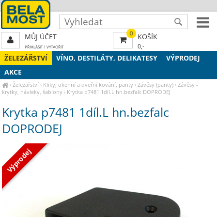
0
MŮJ ÚČET
KOŠÍK
0,-
PŘIHLÁSIT
|
VYTVOŘIT
ŽELEZÁŘSTVÍ
VÍNO, DESTILÁTY, DELIKATESY
VÝPRODEJ
AKCE
›
Železářství
›
Kliky, okenní a dveřní kování, panty
›
Závěsy (panty)
›
Závěsy -
krytky, návleky, šablony
›
Krytka p7481 1díl.L hn.bezfalc DOPRODEJ
Krytka p7481 1díl.L hn.bezfalc
DOPRODEJ
Výprodej