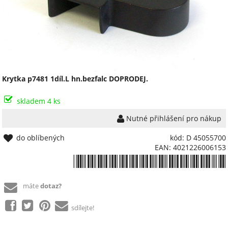
Krytka p7481 1díl.L hn.bezfalc DOPRODEJ.
skladem 4 ks
Nutné přihlášení pro nákup
do oblíbených
kód: D 45055700
EAN: 4021226006153
*4021226006153*
máte
dotaz?
sdílejte!