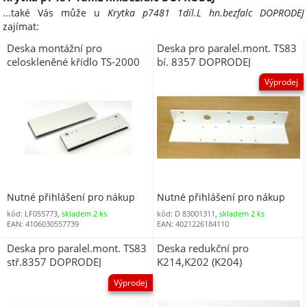
...také Vás může u
Krytka p7481 1díl.L hn.bezfalc DOPRODEJ
zajímat:
Deska montážní pro
Deska pro paralel.mont. TS83
celoskleněné křídlo TS-2000
bí. 8357 DOPRODEJ
stříbrná
Výprodej
Nutné přihlášení pro nákup
Nutné přihlášení pro nákup
kód: LF055773,
skladem 2 ks
kód: D 83001311,
skladem 2 ks
EAN: 4106030557739
EAN: 4021226184110
Deska pro paralel.mont. TS83
Deska redukční pro
stř.8357 DOPRODEJ
K214,K202 (K204)
Výprodej