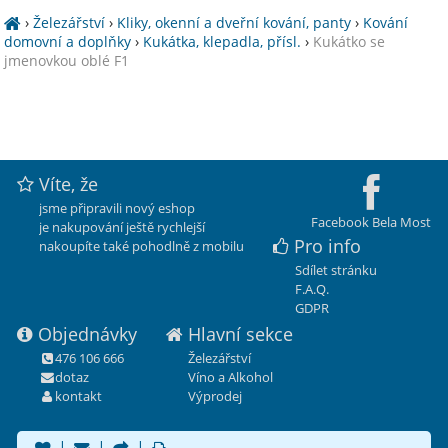
›
Železářství
›
Kliky, okenní a dveřní kování, panty
›
Kování
domovní a doplňky
›
Kukátka, klepadla, přísl.
›
Kukátko se
jmenovkou oblé F1
Víte, že
jsme připravili nový eshop
Facebook Bela Most
je nakupování ještě rychlejší
Pro info
nakoupíte také pohodlně z mobilu
Sdílet stránku
F.A.Q.
GDPR
Objednávky
Hlavní sekce
476 106 666
Železářství
dotaz
Víno a Alkohol
kontakt
Výprodej