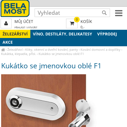
0
MŮJ ÚČET
KOŠÍK
0,-
PŘIHLÁSIT
|
VYTVOŘIT
ŽELEZÁŘSTVÍ
VÍNO, DESTILÁTY, DELIKATESY
VÝPRODEJ
AKCE
›
Železářství
›
Kliky, okenní a dveřní kování, panty
›
Kování domovní a doplňky
›
Kukátka, klepadla, přísl.
›
Kukátko se jmenovkou oblé F1
Kukátko se jmenovkou oblé F1