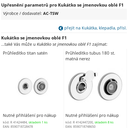
Upřesnění parametrů pro Kukátko se jmenovkou oblé F1
Výrobce / dodavatel:
AC-TSW
přejít na Kukátka, klepadla, přísl.
Kukátko se jmenovkou oblé F1
...také Vás může u
Kukátko se jmenovkou oblé F1
zajímat:
Průhledítko titan satén
Průhledítko tubus 180 st.
matná nerez
Nutné přihlášení pro nákup
Nutné přihlášení pro nákup
kód: R 41424484,
skladem 1 ks
kód: R 4142447200,
skladem 8 ks
EAN: 8590718728478
EAN: 8590718748650