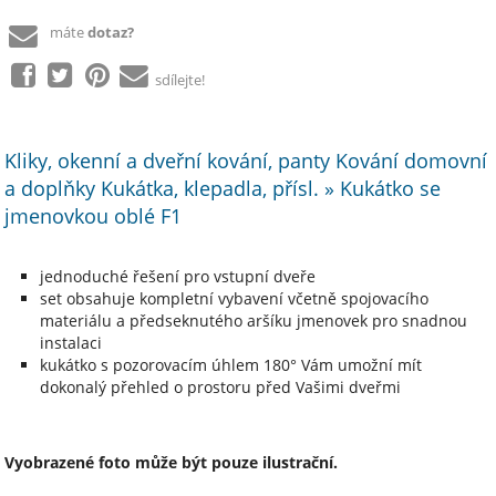
máte
dotaz?
sdílejte!
Kliky, okenní a dveřní kování, panty Kování domovní
a doplňky Kukátka, klepadla, přísl. » Kukátko se
jmenovkou oblé F1
jednoduché řešení pro vstupní dveře
set obsahuje kompletní vybavení včetně spojovacího
materiálu a předseknutého aršíku jmenovek pro snadnou
instalaci
kukátko s pozorovacím úhlem 180° Vám umožní mít
dokonalý přehled o prostoru před Vašimi dveřmi
Vyobrazené foto může být pouze ilustrační.