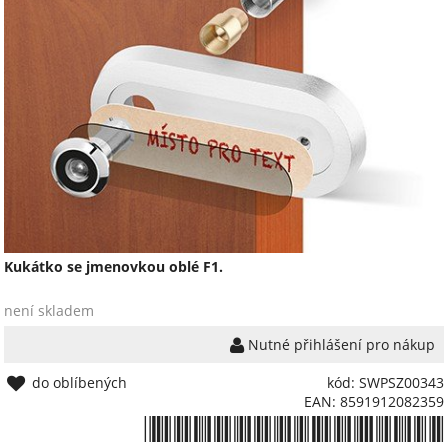
Kukátko se jmenovkou oblé F1.
není skladem
Nutné přihlášení pro nákup
do oblíbených
kód: SWPSZ00343
EAN: 8591912082359
*8591912082359*