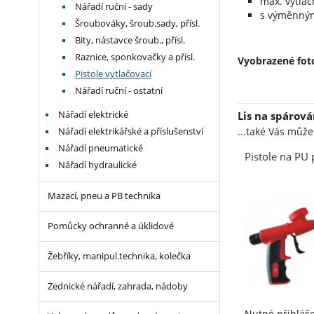
max. výtlač
Nářadí ruční - sady
s výměnným
Šroubováky, šroub.sady, přísl.
Bity, nástavce šroub., přísl.
Raznice, sponkovačky a přísl.
Vyobrazené foto
Pistole vytlačovací
Nářadí ruční - ostatní
Lis na spárová
Nářadí elektrické
...také Vás můž
Nářadí elektrikářské a příslušenství
Nářadí pneumatické
Pistole na PU
Nářadí hydraulické
Mazací, pneu a PB technika
Pomůcky ochranné a úklidové
Žebříky, manipul.technika, kolečka
Zednické nářadí, zahrada, nádoby
Nutné přihláš