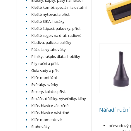
Brašny, kapsy, pásy na nářadí
Kleště kombi, speciální a ostatní
Kleště nýtovací a přísl.
Kleště SIKA, hasáky
Kleště štípací, pákovky, přísl.
Kleště seger, na drát, radiové
Kladiva, palice a paličky
Páčidla, vytahováky
Pilníky, rašple, dláta, hoblíky
Pily ruční a přísl.
Gola sady a přísl.
Klíče montážní
Svěráky, svěrky
Sekery, kalače, přísl.
Sekáče, důlčíky, výsečníky, klíny
Klíče, hlavice zástrčné
Nářadí ruční 
Klíče, hlavice nástrčné
Klíče momentové
převodový 
Stahováky