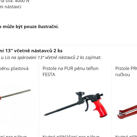
ná síla: 4000 N
i nástavci
 může být pouze ilustrační.
ní 13" včetně nástavců 2 ks
e u
Lis na spárování 13" včetně nástavců 2 ks
zajímat:
 pěnu plastová
Pistole na PUR pěnu teflon
Pistole P
FESTA
ručkou
ení pro nákup
Nutné přihlášení pro nákup
Nutné při