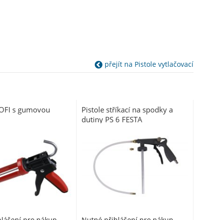
přejít na Pistole vytlačovací
ROFI s gumovou
Pistole stříkací na spodky a
dutiny PS 6 FESTA
hlášení pro nákup
Nutné přihlášení pro nákup