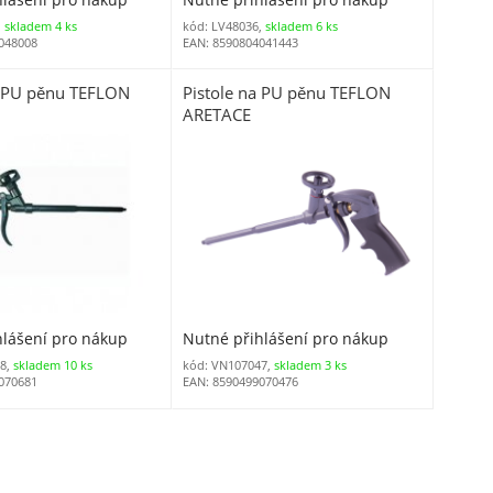
,
skladem 4 ks
kód: LV48036,
skladem 6 ks
048008
EAN: 8590804041443
a PU pěnu TEFLON
Pistole na PU pěnu TEFLON
ARETACE
hlášení pro nákup
Nutné přihlášení pro nákup
8,
skladem 10 ks
kód: VN107047,
skladem 3 ks
070681
EAN: 8590499070476