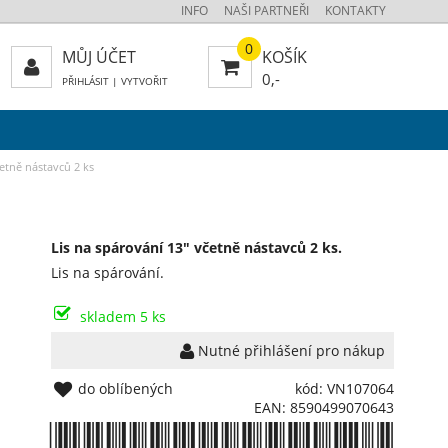
INFO
NAŠI PARTNEŘI
KONTAKTY
0
MŮJ ÚČET
KOŠÍK
0,-
PŘIHLÁSIT
|
VYTVOŘIT
četně nástavců 2 ks
Lis na spárování 13" včetně nástavců 2 ks.
Lis na spárování.
skladem 5 ks
Nutné přihlášení pro nákup
do oblíbených
kód: VN107064
EAN: 8590499070643
*8590499070643*