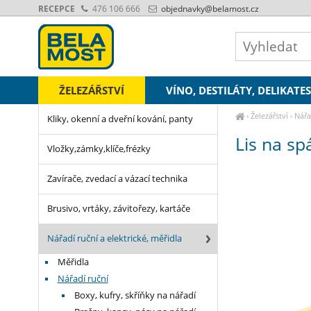
RECEPCE
476 106 666
objednavky
@belamost.cz
ŽELEZÁŘSTVÍ
VÍNO, DESTILÁTY, DELIKATE
›
Železářství
›
Nářa
Kliky, okenní a dveřní kování, panty
Lis na sp
Vložky,zámky,klíče,frézky
Zavírače, zvedací a vázací technika
Brusivo, vrtáky, závitořezy, kartáče
Nářadí ruční a elektrické, měřidla
Měřidla
Nářadí ruční
Boxy, kufry, skříňky na nářadí