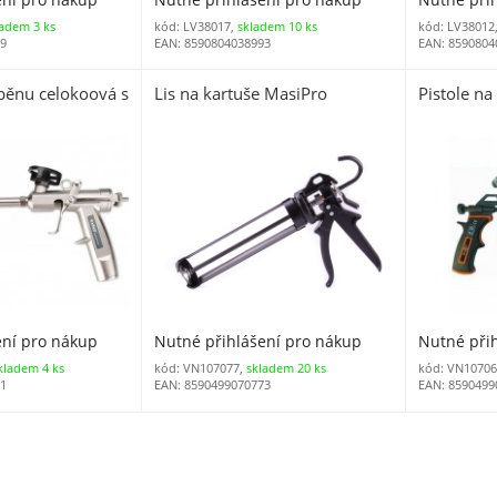
ladem 3 ks
kód: LV38017,
skladem 10 ks
kód: LV38012
99
EAN: 8590804038993
EAN: 8590804
 pěnu celokoová s
Lis na kartuše MasiPro
Pistole n
ení pro nákup
Nutné přihlášení pro nákup
Nutné při
kladem 4 ks
kód: VN107077,
skladem 20 ks
kód: VN10706
21
EAN: 8590499070773
EAN: 8590499