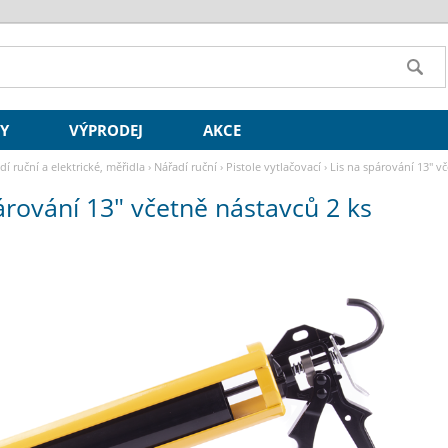
SY
VÝPRODEJ
AKCE
dí ruční a elektrické, měřidla
›
Nářadí ruční
›
Pistole vytlačovací
›
Lis na spárování 13" v
árování 13" včetně nástavců 2 ks