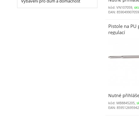
Vybavení pro dům a domácnost
kód: VN107059,
sk
EAN: 85904990705
Pistole na PU
regulací
Nutné přihláš
kód: MB8845205,
s
EAN: 85951269594