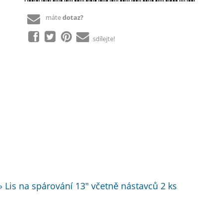
máte
dotaz?
sdílejte!
 » Lis na spárování 13" včetně nástavců 2 ks