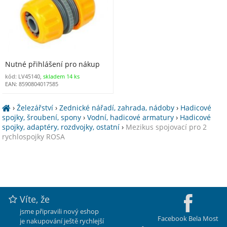
Nutné přihlášení pro nákup
kód: LV45140,
skladem 14 ks
EAN: 8590804017585
›
Železářství
›
Zednické nářadí, zahrada, nádoby
›
Hadicové
spojky, šroubení, spony
›
Vodní, hadicové armatury
›
Hadicové
spojky, adaptéry, rozdvojky, ostatní
›
Mezikus spojovací pro 2
rychlospojky ROSA
Víte, že
jsme připravili nový eshop
Facebook Bela Most
je nakupování ještě rychlejší