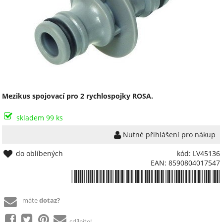
Mezikus spojovací pro 2 rychlospojky ROSA.
skladem 99 ks
Nutné přihlášení pro nákup
do oblíbených
kód: LV45136
EAN: 8590804017547
*8590804017547*
máte
dotaz?
sdílejte!