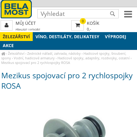
0
MŮJ ÚČET
KOŠÍK
0,-
PŘIHLÁSIT
|
VYTVOŘIT
ŽELEZÁŘSTVÍ
VÍNO, DESTILÁTY, DELIKATESY
VÝPRODEJ
AKCE
›
Železářství
›
Zednické nářadí, zahrada, nádoby
›
Hadicové spojky, šroubení,
spony
›
Vodní, hadicové armatury
›
Hadicové spojky, adaptéry, rozdvojky, ostatní
›
Mezikus spojovací pro 2 rychlospojky ROSA
Mezikus spojovací pro 2 rychlospojky
ROSA