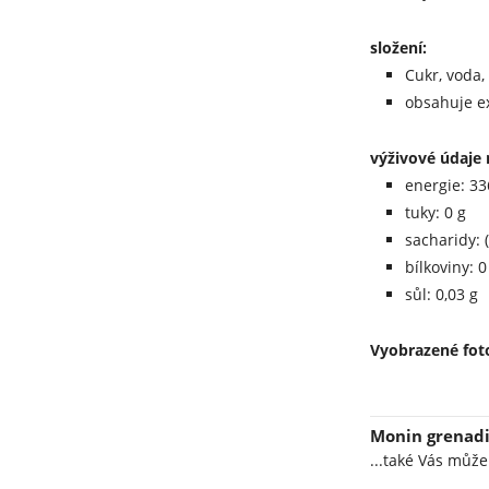
složení:
Cukr, voda,
obsahuje ex
výživové údaje 
energie: 33
tuky: 0 g
sacharidy: (
bílkoviny: 0
sůl: 0,03 g
Vyobrazené foto
Monin grenadin
...také Vás můž