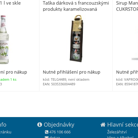
 l ve skle
Taška dárková s francouzskými
Sirup Ma
produkty karamelizovaná
CUKRSTO
cibulka, venkovská terina,
džem ananas a kiwi
ení pro nákup
Nutné přihlášení pro nákup
Nutné při
ladem 1 ks
kód: TELG4489, není skladem
kód: VAPRO0
73
EAN: 5035336004489
EAN: 8594187
nfo
Objednávky
Hlavní sekc
stránku
476 106 666
Železářství
dotaz
Víno a Alkohol