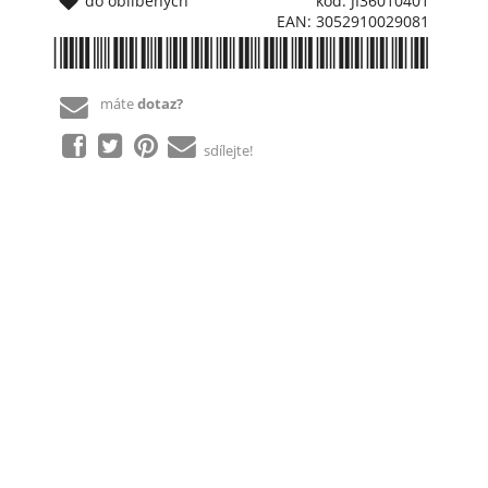
do oblíbených
kód: JI36010401
EAN: 3052910029081
*3052910029081*
máte
dotaz?
sdílejte!