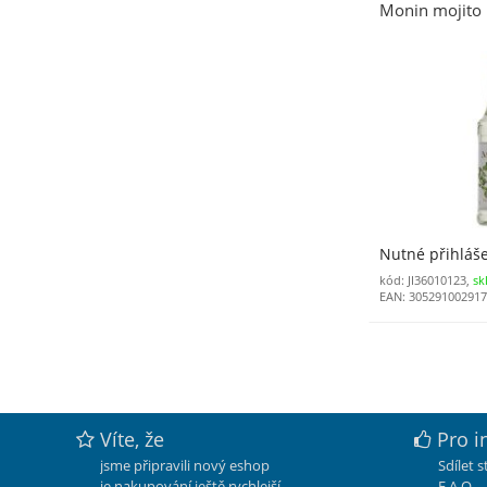
Monin mojito 1
Nutné přihláš
kód: JI36010123,
sk
EAN: 30529100291
Víte, že
Pro i
jsme připravili nový eshop
Sdílet 
je nakupování ještě rychlejší
F.A.Q.