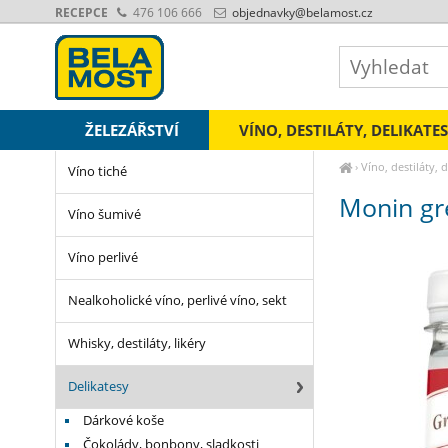
RECEPCE
476 106 666
objednavky
@belamost.cz
ŽELEZÁŘSTVÍ
VÍNO, DESTILÁTY, DELIKATE
›
Víno, destiláty, 
Víno tiché
Monin gre
Víno šumivé
Víno perlivé
Nealkoholické víno, perlivé víno, sekt
Whisky, destiláty, likéry
Delikatesy
Dárkové koše
Čokolády, bonbony, sladkosti