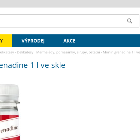
SY
VÝPRODEJ
AKCE
delikatesy
›
Delikatesy
›
Marmelády, pomazánky, sirupy, ostatní
›
Monin grenadine 1 l ve
nadine 1 l ve skle