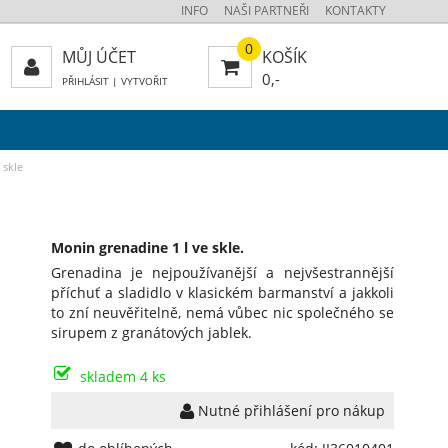
INFO
NAŠI PARTNEŘI
KONTAKTY
0
MŮJ ÚČET
KOŠÍK
0,-
PŘIHLÁSIT
|
VYTVOŘIT
 skle
Monin grenadine 1 l ve skle.
Grenadina je nejpoužívanější a nejvšestrannější
příchuť a sladidlo v klasickém barmanství a jakkoli
to zní neuvěřitelně, nemá vůbec nic společného se
sirupem z granátových jablek.
skladem 4 ks
Nutné přihlášení pro nákup