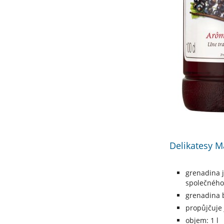
Delikatesy M
grenadina j
společného
grenadina b
propůjčuje 
objem: 1 l