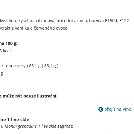
 kyselina: kyselina citronová, přírodní aroma, barviva E150d, E122
trakt z vanilka a červeného ovoce
na 100 g:
6 kcal
 z toho cukry ) 83,1 g ( 83,1 g )
 g
 může být pouze ilustrační.
přejít na Víno,
e 1 l ve skle
e u
Monin grenadine 1 l ve skle
zajímat: