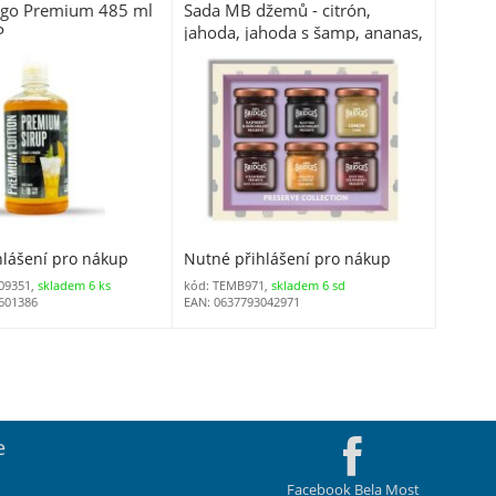
ngo Premium 485 ml
Sada MB džemů - citrón,
P
jahoda, jahoda s šamp, ananas,
černý rybíz, malina a červený
rybíz 6 x 42 g
hlášení pro nákup
Nutné přihlášení pro nákup
09351,
skladem 6 ks
kód: TEMB971,
skladem 6 sd
601386
EAN: 0637793042971
e
Facebook Bela Most