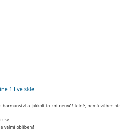
ne 1 l ve skle
m barmanství a jakkoli to zní neuvěřitelně, nemá vůbec nic
nrise
je velmi oblíbená