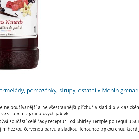
armelády, pomazánky, sirupy, ostatní » Monin grenadi
e nejpoužívanější a nejvšestrannější příchuť a sladidlo v klasické
 se sirupem z granátových jablek
ývá součástí celé řady receptur - od Shirley Temple po Tequilu Su
jim hezkou červenou barvu a sladkou, lehounce trpkou chuť, která 