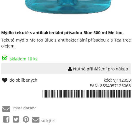
Mýdlo tekuté s antibakteriální přísadou Blue 500 ml Me too.
Tekuté mýdlo Me too Blue s antibakteriální přísadou a s Tea tree
olejem.
skladem 10 ks
Nutné přihlášení pro nákup
do oblíbených
kód: VJ112053
EAN: 8594057126063
*8594057126063*
máte
dotaz?
sdílejte!