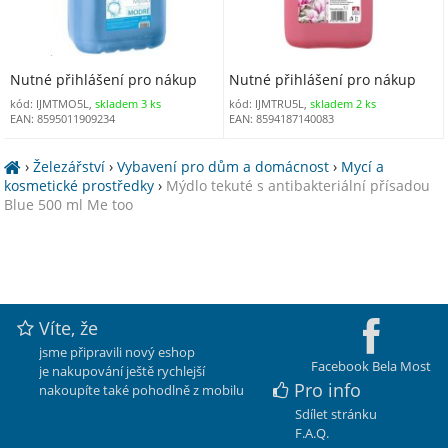
Nutné přihlášení pro nákup
Nutné přihlášení pro nákup
kód: IJMTMO5L,
skladem 3 ks
kód: IJMTRU5L,
skladem 2 ks
EAN: 8595011909234
EAN: 8594187140083
›
Železářství
›
Vybavení pro dům a domácnost
›
Mycí a
kosmetické prostředky
›
Mýdlo tekuté s antibakteriální přísadou
Blue 500 ml Me too
Víte, že
jsme připravili nový eshop
Facebook Bela Most
je nakupování ještě rychlejší
Pro info
nakoupíte také pohodlně z mobilu
Sdílet stránku
F.A.Q.