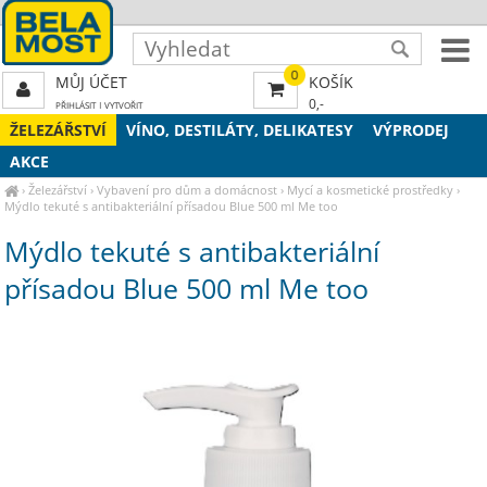
0
MŮJ ÚČET
KOŠÍK
0,-
PŘIHLÁSIT
|
VYTVOŘIT
ŽELEZÁŘSTVÍ
VÍNO, DESTILÁTY, DELIKATESY
VÝPRODEJ
AKCE
›
Železářství
›
Vybavení pro dům a domácnost
›
Mycí a kosmetické prostředky
›
Mýdlo tekuté s antibakteriální přísadou Blue 500 ml Me too
Mýdlo tekuté s antibakteriální
přísadou Blue 500 ml Me too