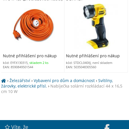
Nutné přihlášení pro nákup
Nutné přihlášení pro nákup
kód: EYFX130315,
skladem 2 ks
kód: STDCL040XJ, není skladem
EAN: 8590849501544
EAN: 5035048305560
›
Železářství
›
Vybavení pro dům a domácnost
›
Svítilny,
žárovky, elektrické přísl.
›
Nabíječka solární rozkládací 44 x 16,5
cm 10 W
Víte, že