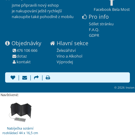
jsme připravili nový eshop
Facebook Bela Most
je nakupování ještě rychlejší
Pro info
nakoupíte také pohodlně z mobilu
Sdílet stránku
F.A.Q.
GDPR
Objednávky
Hlavní sekce
476 106 666
Železářství
dotaz
Víno a Alkohol
kontakt
Výprodej
|
|
|
© 2026 Insion
Navštívené:
Nabíječka solární
rozkládací 44 x 16,5 cm