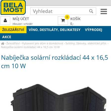
0
MŮJ ÚČET
KOŠÍK
0,-
PŘIHLÁSIT
|
VYTVOŘIT
ŽELEZÁŘSTVÍ
VÍNO, DESTILÁTY, DELIKATESY
VÝPRODEJ
AKCE
›
Železářství
›
Vybavení pro dům a domácnost
›
Svítilny, žárovky, elektrické přísl.
›
Nabíječka solární rozkládací 44 x 16,5 cm 10 W
Nabíječka solární rozkládací 44 x 16,5
cm 10 W