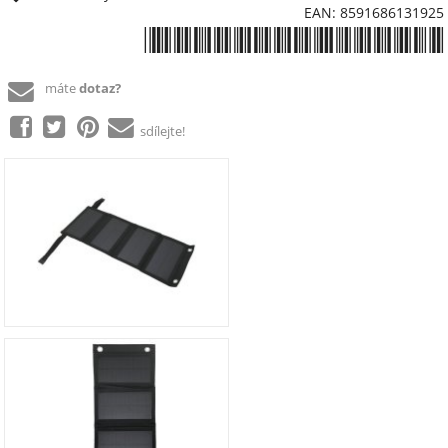
EAN: 8591686131925
*8591686131925*
máte
dotaz?
sdílejte!