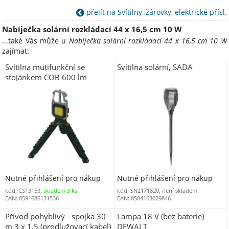
přejít na Svítilny, žárovky, elektrické přísl.
Nabíječka solární rozkládací 44 x 16,5 cm 10 W
...také Vás může u
Nabíječka solární rozkládací 44 x 16,5 cm 10 W
zajímat:
Svítilna mutifunkční se
Svítilna solární, SADA
stojánkem COB 600 lm
MULTI TRIPOD
Nutné přihlášení pro nákup
Nutné přihlášení pro nákup
kód: CS13153,
skladem 3 ks
kód: SN2171820, není skladem
EAN: 8591686131536
EAN: 8584163029846
Přívod pohyblivý - spojka 30
Lampa 18 V (bez baterie)
m 3 x 1,5 (prodlužovací kabel)
DEWALT