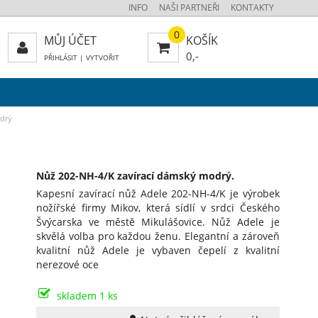
INFO
NAŠI PARTNEŘI
KONTAKTY
0
MŮJ ÚČET
KOŠÍK
0,-
PŘIHLÁSIT
|
VYTVOŘIT
drý
Nůž 202-NH-4/K zavírací dámský modrý.
Kapesní zavírací nůž Adele 202-NH-4/K je výrobek
nožířské firmy Mikov, která sídlí v srdci Českého
Švýcarska ve městě Mikulášovice. Nůž Adele je
skvělá volba pro každou ženu. Elegantní a zároveň
kvalitní nůž Adele je vybaven čepelí z kvalitní
nerezové oce
skladem 1 ks