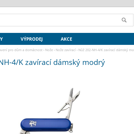
SY
VÝPRODEJ
AKCE
vení pro dům a domácnost
›
Nože
›
Nože zavírací
›
Nůž 202-NH-4/K zavírací dámský mo
NH-4/K zavírací dámský modrý