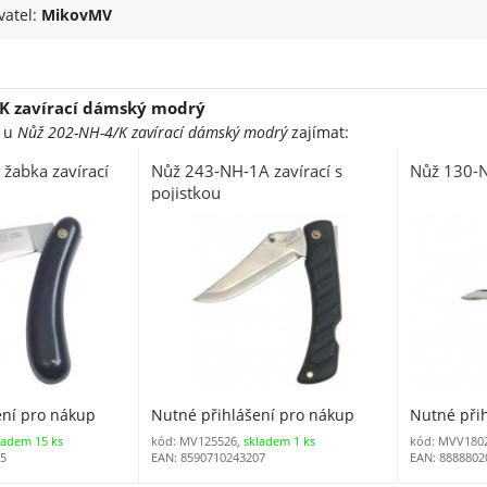
vatel:
MikovMV
K zavírací dámský modrý
e u
Nůž 202-NH-4/K zavírací dámský modrý
zajímat:
žabka zavírací
Nůž 243-NH-1A zavírací s
Nůž 130-N
pojistkou
ení pro nákup
Nutné přihlášení pro nákup
Nutné při
ladem 15 ks
kód: MV125526,
skladem 1 ks
kód: MVV1802
05
EAN: 8590710243207
EAN: 8888802