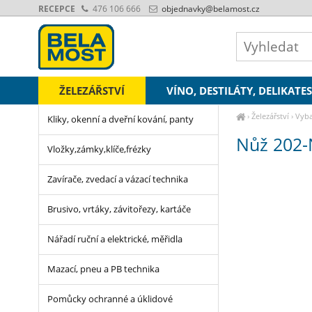
RECEPCE
476 106 666
objednavky
@belamost.cz
ŽELEZÁŘSTVÍ
VÍNO, DESTILÁTY, DELIKATE
›
Železářství
›
Vyba
Kliky, okenní a dveřní kování, panty
Nůž 202-
Vložky,zámky,klíče,frézky
Zavírače, zvedací a vázací technika
Brusivo, vrtáky, závitořezy, kartáče
Nářadí ruční a elektrické, měřidla
Mazací, pneu a PB technika
Pomůcky ochranné a úklidové