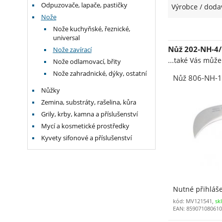
Odpuzovače, lapače, pastičky
Výrobce / doda
Nože
Nože kuchyňské, řeznické,
universal
Nůž 202-NH-4/
Nože zavírací
...také Vás můž
Nože odlamovací, břity
Nože zahradnické, dýky, ostatní
Nůž 806-NH-1 
Nůžky
Zemina, substráty, rašelina, kůra
Grily, krby, kamna a příslušenství
Mycí a kosmetické prostředky
Kyvety sifonové a příslušenství
Nutné přihláš
kód: MV121541,
sk
EAN: 85907108061