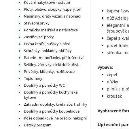
Kování nábytkové - ostatní
Ploty, pletivo, sloupky, vzpěry, pří
kapesní zav
Napínáky, dráty vázací a napínací
nůž Adele j
Stavební prvky
elegantní a
Pomůcky malířské a natěračské
šroubovák 
Zastíňovací prvky
čepel z kval
Prkna žehlící, sušáky a přísl.
počet funkc
Schránky, pokladny, skříňky
střenka: m
Baterie - monočlánky, příslušenství
Svítilny, žárovky, elektrické přísl.
výbava:
Přívěsky, klíčenky, rozlišovače
čepel
Teploměry
nůžky
Doplňky a pomůcky WC
pilník s pl
Doplňky a pomůcky kuchyňské,
kroužek
bytové
Zahradní doplňky, květináče, truhlíky
Vyobrazené foto
Doplňky a pomůcky koupelnové
Koše odpadkové, na prádlo, nákupní
Upřesnění par
Dětský program