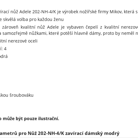
írací nůž Adele 202-NH-4/K je výrobek nožířské firmy Mikov, která 
e skvělá volba pro každou ženu
 zároveň kvalitní nůž Adele je vybaven čepelí z kvalitní nerezo
a samozřejmě nůžkami, které potěší hlavně dámy, proto by neměl n
itní nerezové oceli
í: 4
odrá
oškou šroubováku
 může být pouze ilustrační.
ametrů pro Nůž 202-NH-4/K zavírací dámský modrý