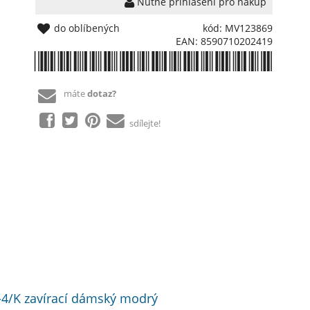
Nutné přihlášení pro nákup
do oblíbených
kód: MV123869
EAN: 8590710202419
*8590710202419*
máte
dotaz?
sdílejte!
4/K zavírací dámský modrý