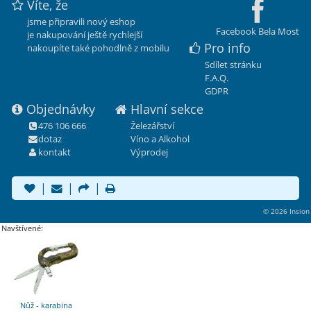
Víte, že
jsme připravili nový eshop
Facebook Bela Most
je nakupování ještě rychlejší
Pro info
nakoupíte také pohodlně z mobilu
Sdílet stránku
F.A.Q.
GDPR
Objednávky
Hlavní sekce
476 106 666
Železářství
dotaz
Víno a Alkohol
kontakt
Výprodej
|
|
|
© 2026 Insion
Navštívené:
Nůž - karabina