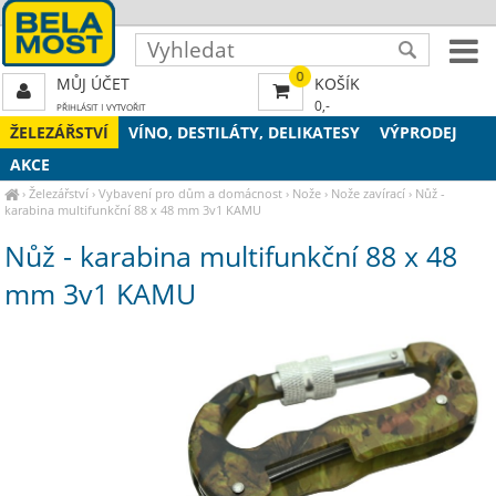
0
MŮJ ÚČET
KOŠÍK
0,-
PŘIHLÁSIT
|
VYTVOŘIT
ŽELEZÁŘSTVÍ
VÍNO, DESTILÁTY, DELIKATESY
VÝPRODEJ
AKCE
›
Železářství
›
Vybavení pro dům a domácnost
›
Nože
›
Nože zavírací
›
Nůž -
karabina multifunkční 88 x 48 mm 3v1 KAMU
Nůž - karabina multifunkční 88 x 48
mm 3v1 KAMU