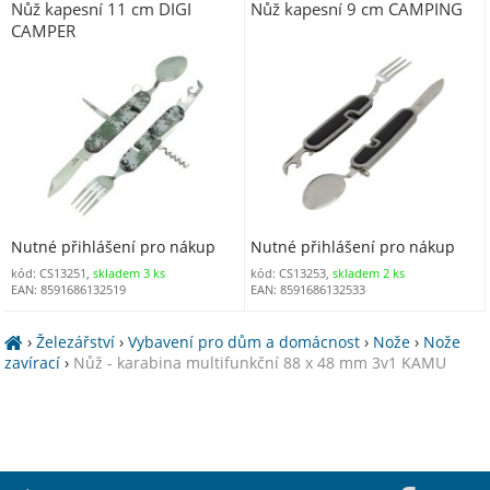
Nůž kapesní 11 cm DIGI
Nůž kapesní 9 cm CAMPING
CAMPER
Nutné přihlášení pro nákup
Nutné přihlášení pro nákup
kód: CS13251,
skladem 3 ks
kód: CS13253,
skladem 2 ks
EAN: 8591686132519
EAN: 8591686132533
›
Železářství
›
Vybavení pro dům a domácnost
›
Nože
›
Nože
zavírací
›
Nůž - karabina multifunkční 88 x 48 mm 3v1 KAMU