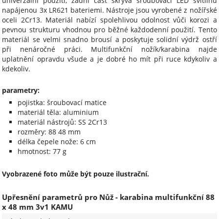
univerzální použití, zadní část skrývá šroubovací LED svítilnu
napájenou 3x LR621 bateriemi. Nástroje jsou vyrobené z nožířské
oceli 2Cr13. Materiál nabízí spolehlivou odolnost vůči korozi a
pevnou strukturu vhodnou pro běžné každodenní použití. Tento
materiál se velmi snadno brousí a poskytuje solidní výdrž ostří
při nenáročné práci. Multifunkční nožík/karabina najde
uplatnění opravdu všude a je dobré ho mít při ruce kdykoliv a
kdekoliv.
parametry:
pojistka: šroubovací matice
materiál těla: aluminium
materiál nástrojů: SS 2Cr13
rozměry: 88 48 mm
délka čepele nože: 6 cm
hmotnost: 77 g
Vyobrazené foto může být pouze ilustrační.
Upřesnění parametrů pro Nůž - karabina multifunkční 88
x 48 mm 3v1 KAMU