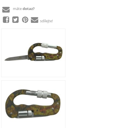
máte
dotaz?
sdílejte!