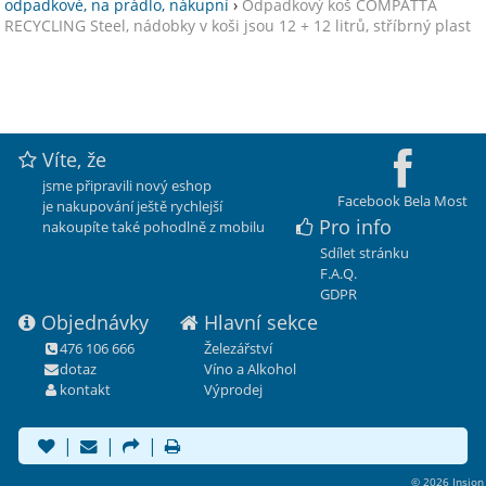
odpadkové, na prádlo, nákupní
›
Odpadkový koš COMPATTA
RECYCLING Steel, nádobky v koši jsou 12 + 12 litrů, stříbrný plast
Víte, že
jsme připravili nový eshop
Facebook Bela Most
je nakupování ještě rychlejší
Pro info
nakoupíte také pohodlně z mobilu
Sdílet stránku
F.A.Q.
GDPR
Objednávky
Hlavní sekce
476 106 666
Železářství
dotaz
Víno a Alkohol
kontakt
Výprodej
|
|
|
© 2026 Insion