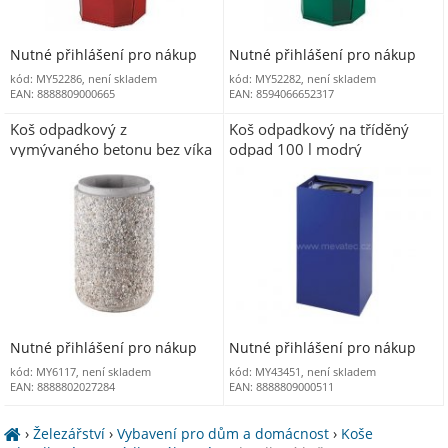
Nutné přihlášení pro nákup
Nutné přihlášení pro nákup
kód: MY52286, není skladem
kód: MY52282, není skladem
EAN: 8888809000665
EAN: 8594066652317
Koš odpadkový z
Koš odpadkový na tříděný
vymývaného betonu bez víka
odpad 100 l modrý
Nutné přihlášení pro nákup
Nutné přihlášení pro nákup
kód: MY6117, není skladem
kód: MY43451, není skladem
EAN: 8888802027284
EAN: 8888809000511
›
Železářství
›
Vybavení pro dům a domácnost
›
Koše