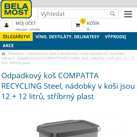
0
MŮJ ÚČET
KOŠÍK
0,-
PŘIHLÁSIT
|
VYTVOŘIT
ŽELEZÁŘSTVÍ
VÍNO, DESTILÁTY, DELIKATESY
VÝPRODEJ
AKCE
›
Železářství
›
Vybavení pro dům a domácnost
›
Koše odpadkové, na prádlo,
nákupní
›
Odpadkový koš COMPATTA RECYCLING Steel, nádobky v koši jsou 12 + 12
litrů, stříbrný plast
Odpadkový koš COMPATTA
RECYCLING Steel, nádobky v koši jsou
12 + 12 litrů, stříbrný plast