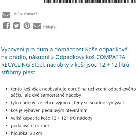
máte
dotaz?
sdílejte!
Vybavení pro dům a domácnost Koše odpadkové,
na prádlo, nákupní » Odpadkový koš COMPATTA
RECYCLING Steel, nádobky v koši jsou 12 + 12 litrů,
stříbrný plast
tento koš však neobsahuje obruč na uchycení odpadkového
sáčku, ale dvě samostatné nádoby
tyto nádoby lze lehce vyjmout, tedy se snadno vymývají
koš je vybaven pedálovým otevíráním
velká kapacita koše 12 + 12 litrů nádoby
pedálové otevírání
hloubka: 28 cm