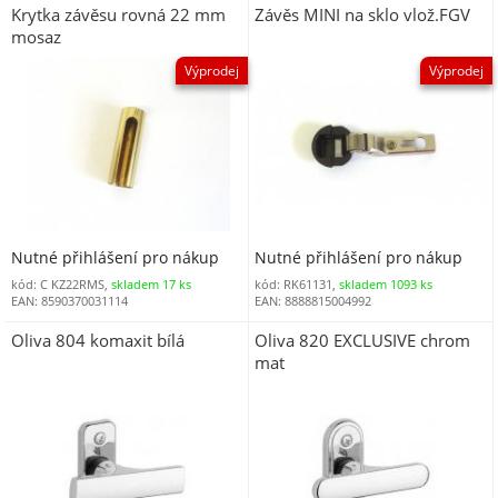
Krytka závěsu rovná 22 mm
Závěs MINI na sklo vlož.FGV
mosaz
Výprodej
Výprodej
Nutné přihlášení pro nákup
Nutné přihlášení pro nákup
kód: C KZ22RMS,
skladem 17 ks
kód: RK61131,
skladem 1093 ks
EAN: 8590370031114
EAN: 8888815004992
Oliva 804 komaxit bílá
Oliva 820 EXCLUSIVE chrom
mat