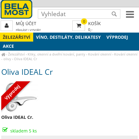
0
MŮJ ÚČET
KOŠÍK
0,-
PŘIHLÁSIT
|
VYTVOŘIT
ŽELEZÁŘSTVÍ
VÍNO, DESTILÁTY, DELIKATESY
VÝPRODEJ
AKCE
›
Železářství
›
Kliky, okenní a dveřní kování, panty
›
Kování okenní
›
Kování okenní
- olivy
›
Oliva IDEAL Cr
Oliva IDEAL Cr
Výprodej
Oliva IDEAL Cr.
skladem 5 ks