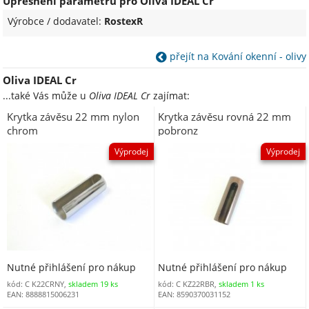
Upřesnění parametrů pro Oliva IDEAL Cr
Výrobce / dodavatel:
RostexR
přejít na Kování okenní - olivy
Oliva IDEAL Cr
...také Vás může u
Oliva IDEAL Cr
zajímat:
Krytka závěsu 22 mm nylon
Krytka závěsu rovná 22 mm
chrom
pobronz
Výprodej
Výprodej
Nutné přihlášení pro nákup
Nutné přihlášení pro nákup
kód: C K22CRNY,
skladem 19 ks
kód: C KZ22RBR,
skladem 1 ks
EAN: 8888815006231
EAN: 8590370031152