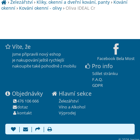
›
Železářství
›
Kliky, okenní a dveřní kování, panty
›
Kování
okenní
›
Kování okenní - olivy
›
Oliva IDEAL Cr
Víte, že
jsme připravili nový eshop
Facebook Bela Most
je nakupování ještě rychlejší
Pro info
nakoupíte také pohodlně z mobilu
Sdílet stránku
F.A.Q.
GDPR
Objednávky
Hlavní sekce
476 106 666
Železářství
dotaz
Víno a Alkohol
kontakt
Výprodej
|
|
|
© 2026 Insion