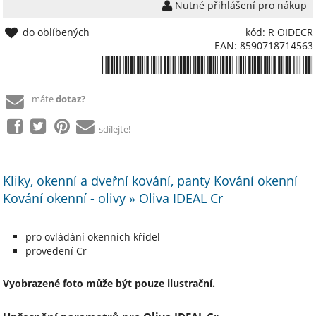
Nutné přihlášení pro nákup
do oblíbených
kód: R OIDECR
EAN: 8590718714563
*8590718714563*
máte
dotaz?
sdílejte!
Kliky, okenní a dveřní kování, panty Kování okenní
Kování okenní - olivy » Oliva IDEAL Cr
pro ovládání okenních křídel
provedení Cr
Vyobrazené foto může být pouze ilustrační.