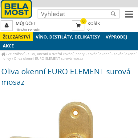
0
MŮJ ÚČET
KOŠÍK
0,-
PŘIHLÁSIT
|
VYTVOŘIT
ŽELEZÁŘSTVÍ
VÍNO, DESTILÁTY, DELIKATESY
VÝPRODEJ
AKCE
›
Železářství
›
Kliky, okenní a dveřní kování, panty
›
Kování okenní
›
Kování okenní
- olivy
›
Oliva okenní EURO ELEMENT surová mosaz
Oliva okenní EURO ELEMENT surová
mosaz