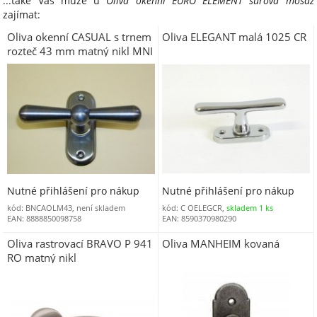
...také Vás může u
Oliva okenní EURO ELEMENT surová mosaz
zajímat:
Oliva okenní CASUAL s trnem
Oliva ELEGANT malá 1025 CR
rozteč 43 mm matný nikl MNI
Nutné přihlášení pro nákup
Nutné přihlášení pro nákup
kód: BNCAOLM43, není skladem
kód: C OELEGCR,
skladem 1 ks
EAN: 8888850098758
EAN: 8590370980290
Oliva rastrovací BRAVO P 941
Oliva MANHEIM kovaná
RO matný nikl