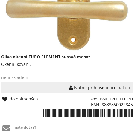
Oliva okenní EURO ELEMENT surová mosaz.
Okenní kování.
není skladem
Nutné přihlášení pro nákup
do oblíbených
kód: BNEUROELEOPU
EAN: 8888850022845
*8888850022845*
máte
dotaz?