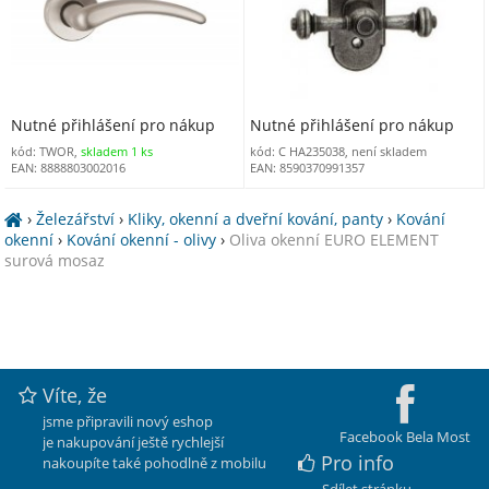
Nutné přihlášení pro nákup
Nutné přihlášení pro nákup
kód: TWOR,
skladem 1 ks
kód: C HA235038, není skladem
EAN: 8888803002016
EAN: 8590370991357
›
Železářství
›
Kliky, okenní a dveřní kování, panty
›
Kování
okenní
›
Kování okenní - olivy
›
Oliva okenní EURO ELEMENT
surová mosaz
Víte, že
jsme připravili nový eshop
Facebook Bela Most
je nakupování ještě rychlejší
Pro info
nakoupíte také pohodlně z mobilu
Sdílet stránku