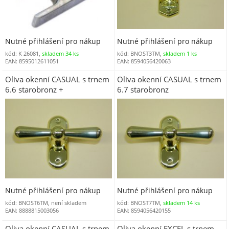
Nutné přihlášení pro nákup
Nutné přihlášení pro nákup
kód: K 26081,
skladem 34 ks
kód: BNOST3TM,
skladem 1 ks
EAN: 8595012611051
EAN: 8594056420063
Oliva okenní CASUAL s trnem
Oliva okenní CASUAL s trnem
6.6 starobronz +
6.7 starobronz
Nutné přihlášení pro nákup
Nutné přihlášení pro nákup
kód: BNOST6TM, není skladem
kód: BNOST7TM,
skladem 14 ks
EAN: 8888815003056
EAN: 8594056420155
Oliva okenní CASUAL s trnem
Oliva okenní EXCEL s trnem