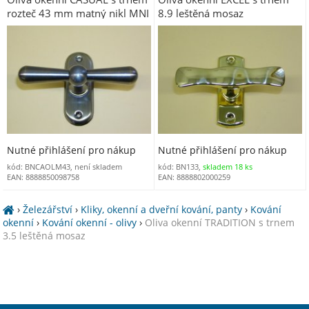
rozteč 43 mm matný nikl MNI
8.9 leštěná mosaz
Nutné přihlášení pro nákup
Nutné přihlášení pro nákup
kód: BNCAOLM43, není skladem
kód: BN133,
skladem 18 ks
EAN: 8888850098758
EAN: 8888802000259
›
Železářství
›
Kliky, okenní a dveřní kování, panty
›
Kování
okenní
›
Kování okenní - olivy
›
Oliva okenní TRADITION s trnem
3.5 leštěná mosaz