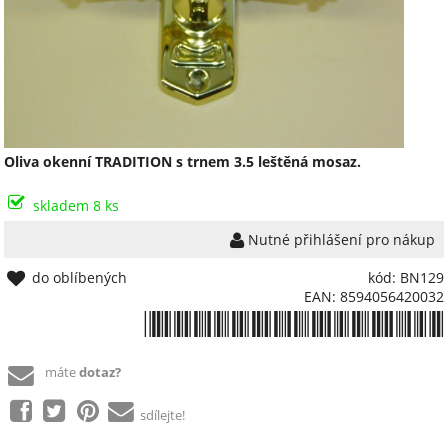
Oliva okenní TRADITION s trnem 3.5 leštěná mosaz.
skladem 8 ks
Nutné přihlášení pro nákup
do oblíbených
kód: BN129
EAN: 8594056420032
*8594056420032*
máte
dotaz?
sdílejte!