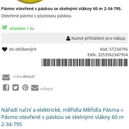
Pásmo otevřené s páskou se skelnými vlákny 60 m 2-34-795.
Otevřené pásmo s plastovou páskou.
skladem 1 ks
Nutné přihlášení pro nákup
do oblíbených
kód: ST234795
EAN: 3253562347954
*3253562347954*
máte
dotaz?
sdílejte!
Nářadí ruční a elektrické, měřidla Měřidla Pásma »
Pásmo otevřené s páskou se skelnými vlákny 60 m
2-34-795