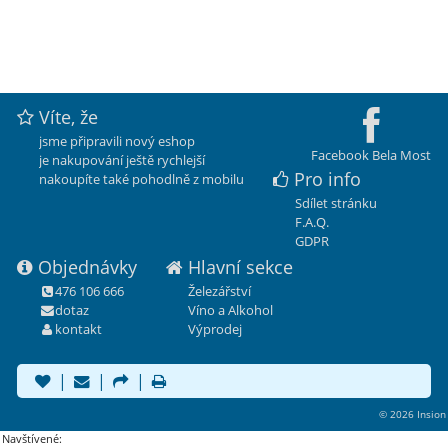
Víte, že
jsme připravili nový eshop
Facebook Bela Most
je nakupování ještě rychlejší
Pro info
nakoupíte také pohodlně z mobilu
Sdílet stránku
F.A.Q.
GDPR
Objednávky
Hlavní sekce
476 106 666
Železářství
dotaz
Víno a Alkohol
kontakt
Výprodej
|
|
|
© 2026 Insion
Navštívené: