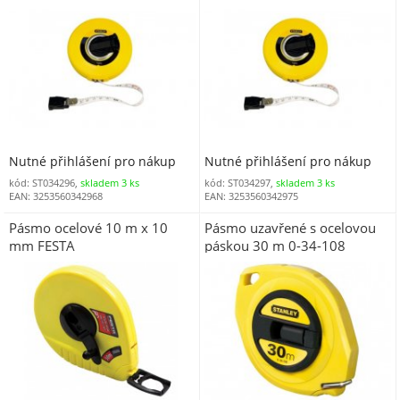
296
297 nevodivé
Nutné přihlášení pro nákup
Nutné přihlášení pro nákup
kód: ST034296,
skladem 3 ks
kód: ST034297,
skladem 3 ks
EAN: 3253560342968
EAN: 3253560342975
Pásmo ocelové 10 m x 10
Pásmo uzavřené s ocelovou
mm FESTA
páskou 30 m 0-34-108