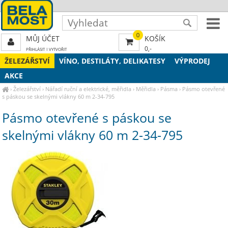
0
MŮJ ÚČET
KOŠÍK
0,-
PŘIHLÁSIT
|
VYTVOŘIT
ŽELEZÁŘSTVÍ
VÍNO, DESTILÁTY, DELIKATESY
VÝPRODEJ
AKCE
›
Železářství
›
Nářadí ruční a elektrické, měřidla
›
Měřidla
›
Pásma
›
Pásmo otevřené
s páskou se skelnými vlákny 60 m 2-34-795
Pásmo otevřené s páskou se
skelnými vlákny 60 m 2-34-795