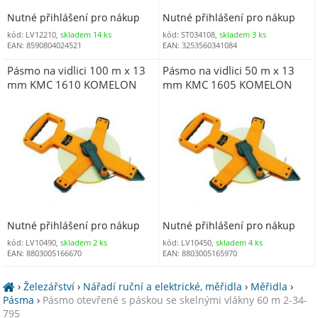
Nutné přihlášení pro nákup
Nutné přihlášení pro nákup
kód: LV12210,
skladem 14 ks
kód: ST034108,
skladem 3 ks
EAN: 8590804024521
EAN: 3253560341084
Pásmo na vidlici 100 m x 13
Pásmo na vidlici 50 m x 13
mm KMC 1610 KOMELON
mm KMC 1605 KOMELON
Nutné přihlášení pro nákup
Nutné přihlášení pro nákup
kód: LV10490,
skladem 2 ks
kód: LV10450,
skladem 4 ks
EAN: 8803005166670
EAN: 8803005165970
›
Železářství
›
Nářadí ruční a elektrické, měřidla
›
Měřidla
›
Pásma
›
Pásmo otevřené s páskou se skelnými vlákny 60 m 2-34-
795