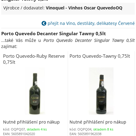
Výrobce / dodavatel:
Vinoquel - Vinhos Oscar QuevedoOQ
přejít na Víno, destiláty, delikatesy Červené
Porto Quevedo Decanter Singular Tawny 0,5lt
...také Vás může u
Porto Quevedo Decanter Singular Tawny 0,5lt
zajímat:
Porto Quevedo-Ruby Reserve
Porto Quevedo-Tawny 0,75lt
0,75lt
Nutné přihlášení pro nákup
Nutné přihlášení pro nákup
kód: OQPQ07,
skladem 4 ks
kód: OQPQ04,
skladem 8 ks
EAN: 5605891042020
EAN: 5605891962038