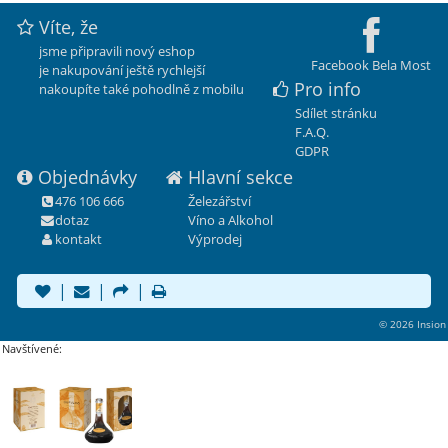
Víte, že
jsme připravili nový eshop
Facebook Bela Most
je nakupování ještě rychlejší
Pro info
nakoupíte také pohodlně z mobilu
Sdílet stránku
F.A.Q.
GDPR
Objednávky
Hlavní sekce
476 106 666
Železářství
dotaz
Víno a Alkohol
kontakt
Výprodej
|
|
|
© 2026 Insion
Navštívené: