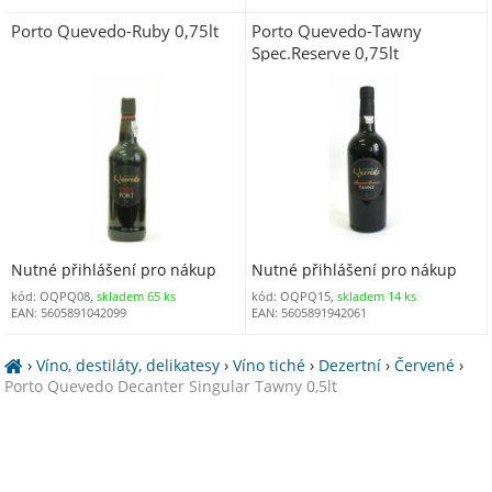
Porto Quevedo-Ruby 0,75lt
Porto Quevedo-Tawny
Spec.Reserve 0,75lt
Nutné přihlášení pro nákup
Nutné přihlášení pro nákup
kód: OQPQ08,
skladem 65 ks
kód: OQPQ15,
skladem 14 ks
EAN: 5605891042099
EAN: 5605891942061
›
Víno, destiláty, delikatesy
›
Víno tiché
›
Dezertní
›
Červené
›
Porto Quevedo Decanter Singular Tawny 0,5lt