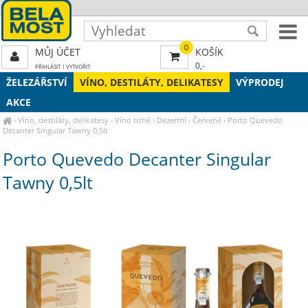
0
MŮJ ÚČET
KOŠÍK
0,-
PŘIHLÁSIT
|
VYTVOŘIT
ŽELEZÁŘSTVÍ
VÍNO, DESTILÁTY, DELIKATESY
VÝPRODEJ
AKCE
›
Víno, destiláty, delikatesy
›
Víno tiché
›
Dezertní
›
Červené
›
Porto Quevedo
Decanter Singular Tawny 0,5lt
Porto Quevedo Decanter Singular
Tawny 0,5lt