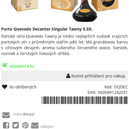
Porto Quevedo Decanter Singular Tawny 0,5lt.
Portské víno Quevedo Tawny je směsí nejlepších sudově zrajících
portských vín s průměrným stářím pěti let. Má granátovou barvu
s cihlovým okrajem, aroma sušeného červeného ovoce, švestek,
rozinek a čerstvých lískových oříšků.
skladem 4 ks
Nutné přihlášení pro nákup
do oblíbených
kód: OQDEC
EAN: 5605891242031
*5605891242031*
máte
dotaz?
sdílejte!