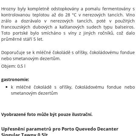
Hrozny byly kompletně odstopkovány a pomalu fermentovány s
kontrolovanou teplotou až do 28 °C v nerezových tancích. Víno
zrálo a dozrávalo v nerezových tancích, poté v použitých
francouzských dubových a kaštanových sudech typu balseiros.
Toto portské bylo smícháno s víny z jiných ročníků, což dalo
průměrné stáří 5 let.
Doporučuje se k mléčné čokoládě s oříšky, čokoládovému fondue
nebo smetanovým dezertům.
Objem: 0,5 l
gastronomie:
k mléčné čokoládě s oříšky, čokoládovému fondue nebo
smetanovým dezertům
Vyobrazené foto může být pouze ilustrační.
Upřesnění parametrů pro Porto Quevedo Decanter
Singular Tawny 0,5lt