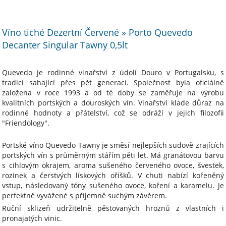
Víno tiché Dezertní Červené » Porto Quevedo
Decanter Singular Tawny 0,5lt
Quevedo je rodinné vinařství z údolí Douro v Portugalsku, s
tradicí sahající přes pět generací. Společnost byla oficiálně
založena v roce 1993 a od té doby se zaměřuje na výrobu
kvalitních portských a douroských vín. Vinařství klade důraz na
rodinné hodnoty a přátelství, což se odráží v jejich filozofii
"Friendology".
Portské víno Quevedo Tawny je směsí nejlepších sudově zrajících
portských vín s průměrným stářím pěti let. Má granátovou barvu
s cihlovým okrajem, aroma sušeného červeného ovoce, švestek,
rozinek a čerstvých lískových oříšků. V chuti nabízí kořeněný
vstup, následovaný tóny sušeného ovoce, koření a karamelu. Je
perfektně vyvážené s příjemně suchým závěrem.
Ruční sklizeň udržitelně pěstovaných hroznů z vlastních i
pronajatých vinic.